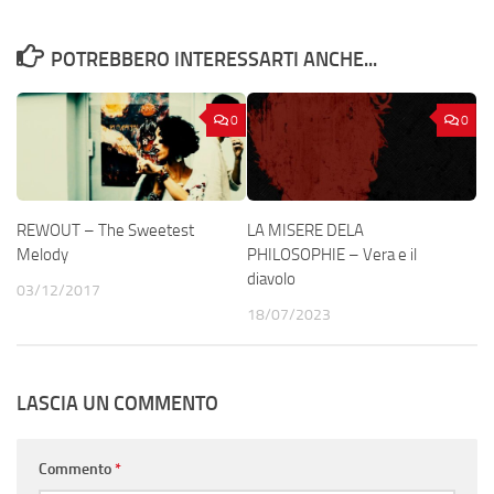
POTREBBERO INTERESSARTI ANCHE...
0
0
REWOUT – The Sweetest
LA MISERE DELA
Melody
PHILOSOPHIE – Vera e il
diavolo
03/12/2017
18/07/2023
LASCIA UN COMMENTO
Commento
*