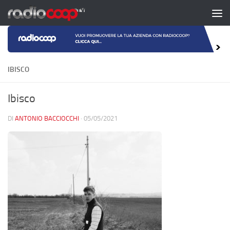
Salta al contenuto
IBISCO
Ibisco
DI
ANTONIO BACCIOCCHI
·
05/05/2021