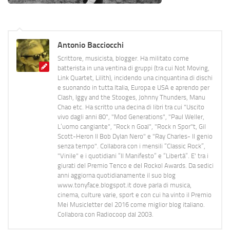
Antonio Bacciocchi
Scrittore, musicista, blogger. Ha militato come
batterista in una ventina di gruppi (tra cui Not Moving,
Link Quartet, Lilith), incidendo una cinquantina di dischi
e suonando in tutta Italia, Europa e USA e aprendo per
Clash, Iggy and the Stooges, Johnny Thunders, Manu
Chao etc. Ha scritto una decina di libri tra cui "Uscito
vivo dagli anni 80", "Mod Generations", "Paul Weller,
L’uomo cangiante", "Rock n Goal", "Rock n Spor"t, Gil
Scott-Heron Il Bob Dylan Nero" e "Ray Charles- Il genio
senza tempo". Collabora con i mensili “Classic Rock”,
"Vinile" e i quotidiani “Il Manifesto” e “Libertà”. E' tra i
giurati del Premio Tenco e del Rockol Awards. Da sedici
anni aggiorna quotidianamente il suo blog
www.tonyface.blogspot.it dove parla di musica,
cinema, culture varie, sport e con cui ha vinto il Premio
Mei Musicletter del 2016 come miglior blog italiano.
Collabora con Radiocoop dal 2003.