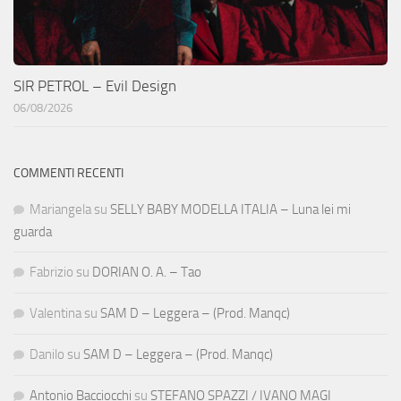
SIR PETROL – Evil Design
06/08/2026
COMMENTI RECENTI
Mariangela
su
SELLY BABY MODELLA ITALIA – Luna lei mi
guarda
Fabrizio
su
DORIAN O. A. – Tao
Valentina
su
SAM D – Leggera – (Prod. Manqc)
Danilo
su
SAM D – Leggera – (Prod. Manqc)
Antonio Bacciocchi
su
STEFANO SPAZZI / IVANO MAGI