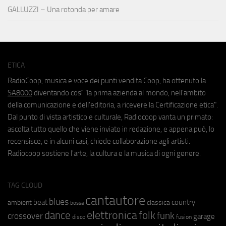
GALLUZZI – Una rotonda per amare
ETICA
RadioCoop, musica e voce dei punti vendita Coop, ha ottenuto la
SA8000
diventando così "la prima azienda al mondo, nell'ambito
della comunicazione e dell'editoria, a ricevere la Certificazione etica".
Dal punto di vista artistico e culturale, Radiocoop vanta un primato:
ascolta tutto quello che viene inviato in redazione, e appena può, lo
recensisce, e in alcuni casi, chiede collaborazione agli artisti.
Radiocoop sostiene l'arte, la cultura e la musica di ogni genere.
TAG CLOUD
cantautore
blues
beat
country
ambient
classica
bossa
elettronica
dance
folk
funk
crossover
garage
fusion
disco