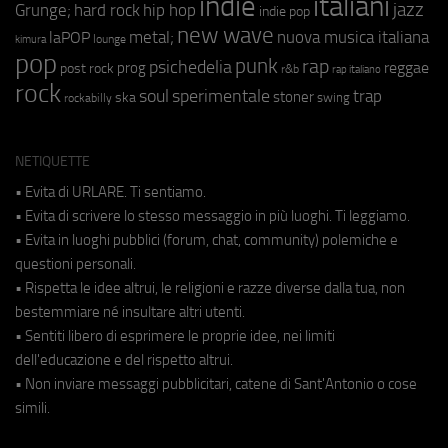
indie
italiani
jazz
hip hop
Grunge;
hard rock
indie pop
new wave
metal;
nuova musica italiana
laPOP
lounge
kimura
pop
punk
rap
psichedelia
reggae
prog
post rock
r&b
rap italiano
rock
soul
sperimentale
trap
stoner
ska
swing
rockabilly
NETIQUETTE
• Evita di URLARE. Ti sentiamo.
• Evita di scrivere lo stesso messaggio in più luoghi. Ti leggiamo.
• Evita in luoghi pubblici (forum, chat, community) polemiche e
questioni personali.
• Rispetta le idee altrui, le religioni e razze diverse dalla tua, non
bestemmiare né insultare altri utenti.
• Sentiti libero di esprimere le proprie idee, nei limiti
dell'educazione e del rispetto altrui.
• Non inviare messaggi pubblicitari, catene di Sant'Antonio o cose
simili.