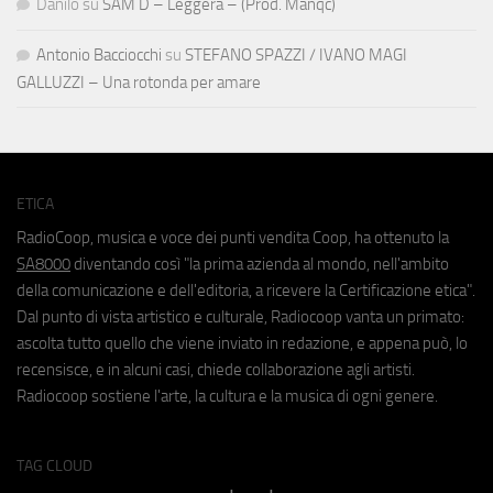
Danilo
su
SAM D – Leggera – (Prod. Manqc)
Antonio Bacciocchi
su
STEFANO SPAZZI / IVANO MAGI
GALLUZZI – Una rotonda per amare
ETICA
RadioCoop, musica e voce dei punti vendita Coop, ha ottenuto la
SA8000
diventando così "la prima azienda al mondo, nell'ambito
della comunicazione e dell'editoria, a ricevere la Certificazione etica".
Dal punto di vista artistico e culturale, Radiocoop vanta un primato:
ascolta tutto quello che viene inviato in redazione, e appena può, lo
recensisce, e in alcuni casi, chiede collaborazione agli artisti.
Radiocoop sostiene l'arte, la cultura e la musica di ogni genere.
TAG CLOUD