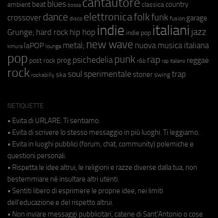
cantautore
blues
beat
country
ambient
classica
bossa
elettronica
dance
folk
funk
crossover
garage
fusion
disco
indie
italiani
jazz
hip hop
Grunge;
hard rock
indie pop
new wave
metal;
nuova musica italiana
laPOP
lounge
kimura
pop
punk
rap
psichedelia
reggae
prog
post rock
r&b
rap italiano
rock
soul
sperimentale
trap
stoner
ska
swing
rockabilly
NETIQUETTE
• Evita di URLARE. Ti sentiamo.
• Evita di scrivere lo stesso messaggio in più luoghi. Ti leggiamo.
• Evita in luoghi pubblici (forum, chat, community) polemiche e
questioni personali.
• Rispetta le idee altrui, le religioni e razze diverse dalla tua, non
bestemmiare né insultare altri utenti.
• Sentiti libero di esprimere le proprie idee, nei limiti
dell'educazione e del rispetto altrui.
• Non inviare messaggi pubblicitari, catene di Sant'Antonio o cose