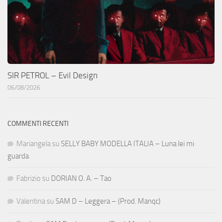
SIR PETROL – Evil Design
06/08/2026
COMMENTI RECENTI
Mariangela
su
SELLY BABY MODELLA ITALIA – Luna lei mi
guarda
Fabrizio
su
DORIAN O. A. – Tao
Valentina
su
SAM D – Leggera – (Prod. Manqc)