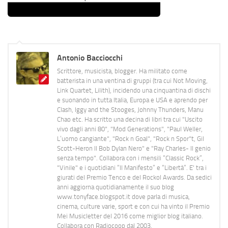
Antonio Bacciocchi
Scrittore, musicista, blogger. Ha militato come
batterista in una ventina di gruppi (tra cui Not Moving,
Link Quartet, Lilith), incidendo una cinquantina di dischi
e suonando in tutta Italia, Europa e USA e aprendo per
Clash, Iggy and the Stooges, Johnny Thunders, Manu
Chao etc. Ha scritto una decina di libri tra cui "Uscito
vivo dagli anni 80", "Mod Generations", "Paul Weller,
L’uomo cangiante", "Rock n Goal", "Rock n Spor"t, Gil
Scott-Heron Il Bob Dylan Nero" e "Ray Charles- Il genio
senza tempo". Collabora con i mensili “Classic Rock”,
"Vinile" e i quotidiani “Il Manifesto” e “Libertà”. E' tra i
giurati del Premio Tenco e del Rockol Awards. Da sedici
anni aggiorna quotidianamente il suo blog
www.tonyface.blogspot.it dove parla di musica,
cinema, culture varie, sport e con cui ha vinto il Premio
Mei Musicletter del 2016 come miglior blog italiano.
Collabora con Radiocoop dal 2003.