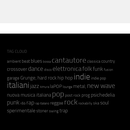
TAG CLOUD
cantautore
blues
beat
country
ambient
classica
bossa
elettronica
dance
folk
funk
crossover
fusion
disco
indie
hip hop
Grunge;
hard rock
garage
indie pop
italiani
new wave
jazz
metal;
laPOP
lounge
kimura
pop
psichedelia
nuova musica italiana
prog
post rock
rock
punk
rap
soul
reggae
ska
r&b
rockabilly
rap italiano
sperimentale
trap
stoner
swing