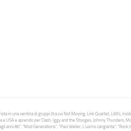
ista in una ventina di gruppi (tra cui Not Moving, Link Quartet, Lilith), inc
uropa e USA e aprendo per Clash, Iggy and the Stooges, Johnny Thunders, 
o dagli anni 80", "Mod Generations", "Paul Weller, L’uomo cangiante", "Rock n