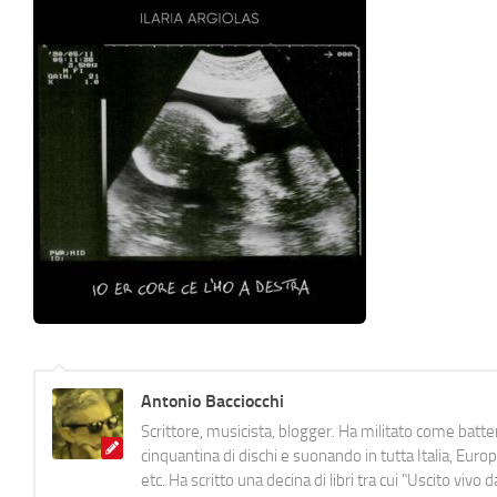
Antonio Bacciocchi
Scrittore, musicista, blogger. Ha militato come batter
cinquantina di dischi e suonando in tutta Italia, E
etc. Ha scritto una decina di libri tra cui "Uscito viv