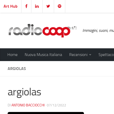
Art Hub
Salta al contenuto
Immagini, suoni, mus
Home
Nuova Musica Italiana
Recensioni
Spettacol
ARGIOLAS
argiolas
DI
ANTONIO BACCIOCCHI
·
07/12/2022