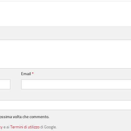
Email
*
prossima volta che commento.
cy
e ai
Termini di utilizzo
di Google.