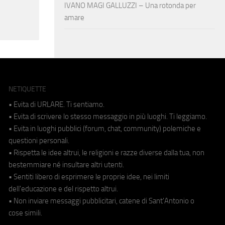
IVANO MAGI GALLUZZI – Una rotonda per
amare
NETIQUETTE
• Evita di URLARE. Ti sentiamo.
• Evita di scrivere lo stesso messaggio in più luoghi. Ti leggiamo.
• Evita in luoghi pubblici (forum, chat, community) polemiche e
questioni personali.
• Rispetta le idee altrui, le religioni e razze diverse dalla tua, non
bestemmiare né insultare altri utenti.
• Sentiti libero di esprimere le proprie idee, nei limiti
dell'educazione e del rispetto altrui.
• Non inviare messaggi pubblicitari, catene di Sant'Antonio o
cose simili.