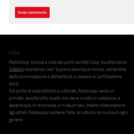
ETICA
RadioCoop, musica e voce dei punti vendita Coop, ha ottenuto la
SA8000
diventando così "la prima azienda al mondo, nell'ambito
della comunicazione e dell'editoria, a ricevere la Certificazione
etica".
Dal punto di vista artistico e culturale, Radiocoop vanta un
primato: ascolta tutto quello che viene inviato in redazione, e
appena può, lo recensisce, e in alcuni casi, chiede collaborazione
agli artisti. Radiocoop sostiene l'arte, la cultura e la musica di ogni
genere.