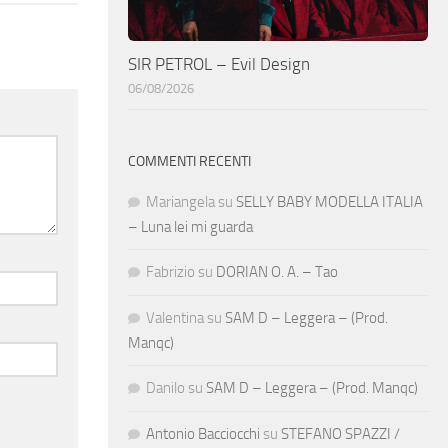
SIR PETROL – Evil Design
06/08/2026
COMMENTI RECENTI
Mariangela
su
SELLY BABY MODELLA ITALIA
– Luna lei mi guarda
Fabrizio
su
DORIAN O. A. – Tao
Valentina
su
SAM D – Leggera – (Prod.
Manqc)
Danilo
su
SAM D – Leggera – (Prod. Manqc)
Antonio Bacciocchi
su
STEFANO SPAZZI /