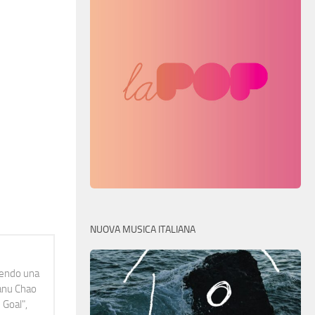
NUOVA MUSICA ITALIANA
idendo una
Manu Chao
 Goal",