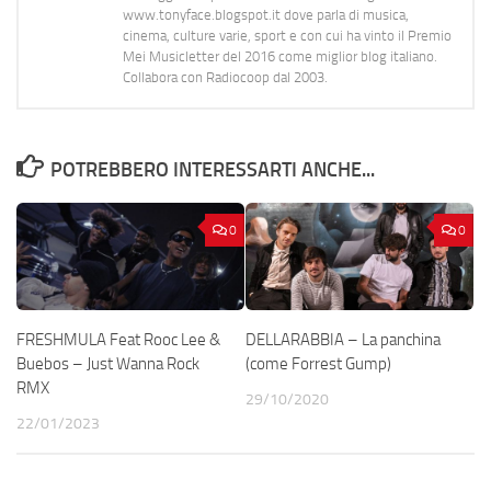
www.tonyface.blogspot.it dove parla di musica,
cinema, culture varie, sport e con cui ha vinto il Premio
Mei Musicletter del 2016 come miglior blog italiano.
Collabora con Radiocoop dal 2003.
POTREBBERO INTERESSARTI ANCHE...
0
0
FRESHMULA Feat Rooc Lee &
DELLARABBIA – La panchina
Buebos – Just Wanna Rock
(come Forrest Gump)
RMX
29/10/2020
22/01/2023