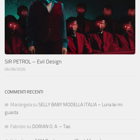
SIR PETROL – Evil Design
06/08/2026
COMMENTI RECENTI
Mariangela
su
SELLY BABY MODELLA ITALIA – Luna lei mi
guarda
Fabrizio
su
DORIAN O. A. – Tao