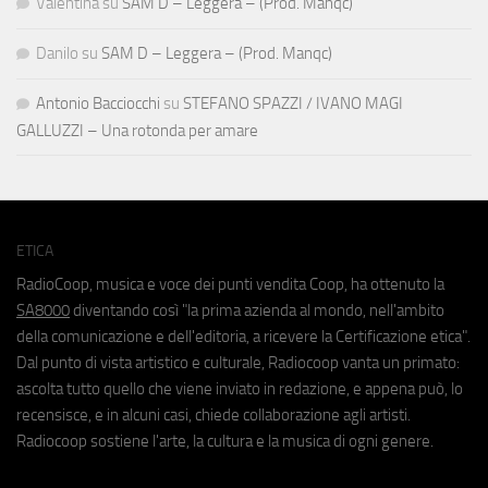
Valentina
su
SAM D – Leggera – (Prod. Manqc)
Danilo
su
SAM D – Leggera – (Prod. Manqc)
Antonio Bacciocchi
su
STEFANO SPAZZI / IVANO MAGI
GALLUZZI – Una rotonda per amare
ETICA
RadioCoop, musica e voce dei punti vendita Coop, ha ottenuto la
SA8000
diventando così "la prima azienda al mondo, nell'ambito
della comunicazione e dell'editoria, a ricevere la Certificazione etica".
Dal punto di vista artistico e culturale, Radiocoop vanta un primato:
ascolta tutto quello che viene inviato in redazione, e appena può, lo
recensisce, e in alcuni casi, chiede collaborazione agli artisti.
Radiocoop sostiene l'arte, la cultura e la musica di ogni genere.