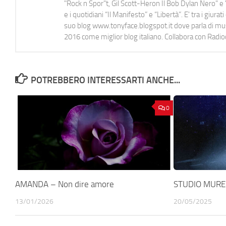
"Rock n Spor"t, Gil Scott-Heron Il Bob Dylan Nero" e "
e i quotidiani “Il Manifesto” e “Libertà”. E' tra i gi
suo blog www.tonyface.blogspot.it dove parla di music
2016 come miglior blog italiano. Collabora con Radi
POTREBBERO INTERESSARTI ANCHE...
0
AMANDA – Non dire amore
STUDIO MURE
13/01/2026
20/05/2025