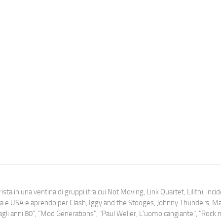
ista in una ventina di gruppi (tra cui Not Moving, Link Quartet, Lilith), inc
uropa e USA e aprendo per Clash, Iggy and the Stooges, Johnny Thunders, 
o dagli anni 80", "Mod Generations", "Paul Weller, L’uomo cangiante", "Rock n