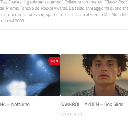
Ray Charles- Il genio senza tempo". Collabora con i mensili “Classic Rock”,
urati del Premio Tenco e del Rockol Awards. Da sedici anni aggiorna quotidia
a, cinema, culture varie, sport e con cui ha vinto il Premio Mei Musiclett
ocoop dal 2003.
0
NA – Notturno
BANKROL HAYDEN – Bop Slide
12/03/2023