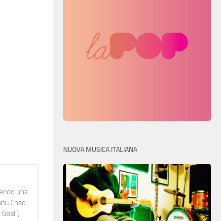
NUOVA MUSICA ITALIANA
idendo una
Manu Chao
 Goal",