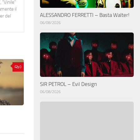
 "Vinile"
namente il
ALESSANDRO FERRETTI – Basta Walter!
er del
06/08/2026
0
SIR PETROL – Evil Design
06/08/2026