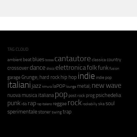
TAG CLOUD
cantautore
blues
beat
country
ambient
classica
bossa
elettronica
dance
folk
funk
crossover
fusion
disco
indie
hip hop
Grunge;
hard rock
garage
indie pop
italiani
new wave
jazz
metal;
laPOP
lounge
kimura
pop
psichedelia
nuova musica italiana
prog
post rock
rock
punk
rap
soul
reggae
ska
r&b
rockabilly
rap italiano
sperimentale
trap
stoner
swing