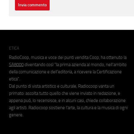
ETICA
RadioCoop, musica e voce dei punti vendita Coop, ha ottenuto la
SA8000
diventando così "la prima azienda al mondo, nell'ambito
della comunicazione e dell'editoria, a ricevere la Certificazione
etica".
Dal punto di vista artistico e culturale, Radiocoop vanta un
primato: ascolta tutto quello che viene inviato in redazione, e
appena può, lo recensisce, e in alcuni casi, chiede collaborazione
agli artisti. Radiocoop sostiene l'arte, la cultura e la musica di ogni
genere.