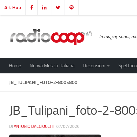
Art Hub
Salta al contenuto
Immagini, suoni, mus
Home
Nuova Musica Italiana
Recensioni
Spettacol
JB_TULIPANI_FOTO-2-800×800
JB_Tulipani_foto-2-80
DI
ANTONIO BACCIOCCHI
·
07/07/2026