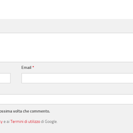
Email
*
prossima volta che commento.
cy
e ai
Termini di utilizzo
di Google.