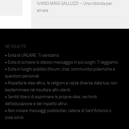
IVANO MAGI GALLUZZI – Una rotonda per
amare
NETIQUETTE
• Evita di URLARE. Ti sentiamo.
• Evita di scrivere lo stesso messaggio in più luoghi. Ti leggiamo.
• Evita in luoghi pubblici (forum, chat, community) polemiche e
questioni personali.
• Rispetta le idee altrui, le religioni e razze diverse dalla tua, non
bestemmiare né insultare altri utenti.
• Sentiti libero di esprimere le proprie idee, nei limiti
dell'educazione e del rispetto altrui.
• Non inviare messaggi pubblicitari, catene di Sant'Antonio o
cose simili.