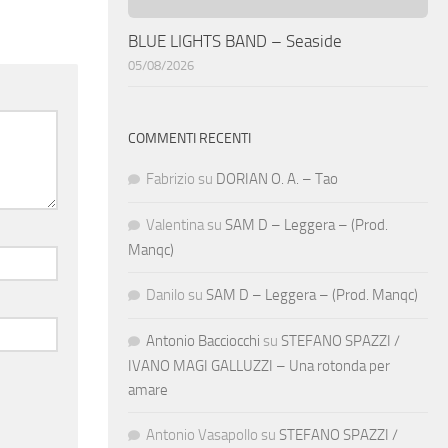
BLUE LIGHTS BAND – Seaside
05/08/2026
COMMENTI RECENTI
Fabrizio
su
DORIAN O. A. – Tao
Valentina
su
SAM D – Leggera – (Prod.
Manqc)
Danilo
su
SAM D – Leggera – (Prod. Manqc)
Antonio Bacciocchi
su
STEFANO SPAZZI /
IVANO MAGI GALLUZZI – Una rotonda per
amare
Antonio Vasapollo
su
STEFANO SPAZZI /