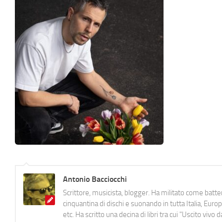
Antonio Bacciocchi
Scrittore, musicista, blogger. Ha militato come batter
cinquantina di dischi e suonando in tutta Italia, E
etc. Ha scritto una decina di libri tra cui "Uscito viv