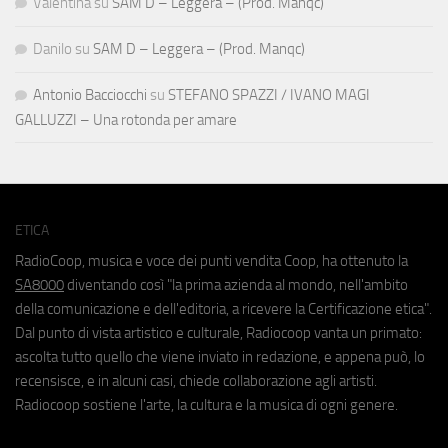
Valentina
su
SAM D – Leggera – (Prod. Manqc)
Danilo
su
SAM D – Leggera – (Prod. Manqc)
Antonio Bacciocchi
su
STEFANO SPAZZI / IVANO MAGI
GALLUZZI – Una rotonda per amare
ETICA
RadioCoop, musica e voce dei punti vendita Coop, ha ottenuto la
SA8000
diventando così "la prima azienda al mondo, nell'ambito
della comunicazione e dell'editoria, a ricevere la Certificazione etica".
Dal punto di vista artistico e culturale, Radiocoop vanta un primato:
ascolta tutto quello che viene inviato in redazione, e appena può, lo
recensisce, e in alcuni casi, chiede collaborazione agli artisti.
Radiocoop sostiene l'arte, la cultura e la musica di ogni genere.