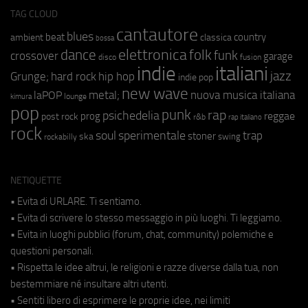
TAG CLOUD
cantautore
blues
beat
country
ambient
classica
bossa
elettronica
dance
folk
funk
crossover
garage
fusion
disco
indie
italiani
jazz
hip hop
Grunge;
hard rock
indie pop
new wave
metal;
nuova musica italiana
laPOP
lounge
kimura
pop
punk
rap
psichedelia
reggae
prog
post rock
r&b
rap italiano
rock
soul
sperimentale
trap
stoner
ska
swing
rockabilly
NETIQUETTE
• Evita di URLARE. Ti sentiamo.
• Evita di scrivere lo stesso messaggio in più luoghi. Ti leggiamo.
• Evita in luoghi pubblici (forum, chat, community) polemiche e
questioni personali.
• Rispetta le idee altrui, le religioni e razze diverse dalla tua, non
bestemmiare né insultare altri utenti.
• Sentiti libero di esprimere le proprie idee, nei limiti