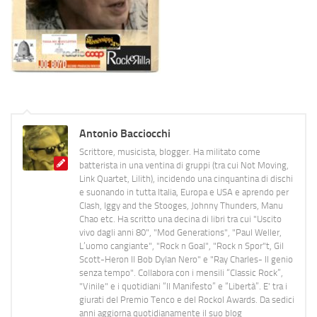
Antonio Bacciocchi
Scrittore, musicista, blogger. Ha militato come
batterista in una ventina di gruppi (tra cui Not Moving,
Link Quartet, Lilith), incidendo una cinquantina di dischi
e suonando in tutta Italia, Europa e USA e aprendo per
Clash, Iggy and the Stooges, Johnny Thunders, Manu
Chao etc. Ha scritto una decina di libri tra cui "Uscito
vivo dagli anni 80", "Mod Generations", "Paul Weller,
L’uomo cangiante", "Rock n Goal", "Rock n Spor"t, Gil
Scott-Heron Il Bob Dylan Nero" e "Ray Charles- Il genio
senza tempo". Collabora con i mensili “Classic Rock”,
"Vinile" e i quotidiani “Il Manifesto” e “Libertà”. E' tra i
giurati del Premio Tenco e del Rockol Awards. Da sedici
anni aggiorna quotidianamente il suo blog