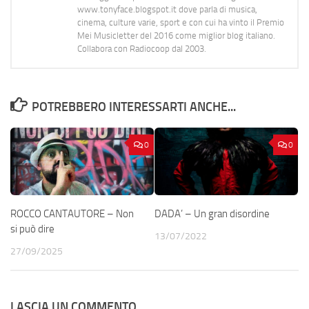
www.tonyface.blogspot.it dove parla di musica,
cinema, culture varie, sport e con cui ha vinto il Premio
Mei Musicletter del 2016 come miglior blog italiano.
Collabora con Radiocoop dal 2003.
POTREBBERO INTERESSARTI ANCHE...
0
0
ROCCO CANTAUTORE – Non
DADA’ – Un gran disordine
si può dire
13/07/2022
27/09/2025
LASCIA UN COMMENTO