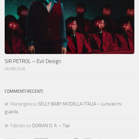
SIR PETROL – Evil Design
06/08/2026
COMMENTI RECENTI
Mariangela
su
SELLY BABY MODELLA ITALIA – Luna lei mi
guarda
Fabrizio
su
DORIAN O. A. – Tao