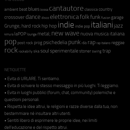
cantautore
blues
beat
country
ambient
classica
bossa
elettronica
dance
folk
funk
crossover
garage
fusion
disco
indie
italiani
jazz
hip hop
Grunge;
hard rock
indie pop
new wave
metal;
nuova musica italiana
laPOP
lounge
kimura
pop
punk
rap
psichedelia
reggae
prog
post rock
r&b
rap italiano
rock
soul
sperimentale
trap
stoner
ska
swing
rockabilly
NETIQUETTE
• Evita di URLARE. Ti sentiamo.
• Evita di scrivere lo stesso messaggio in più luoghi. Ti leggiamo.
• Evita in luoghi pubblici (forum, chat, community) polemiche e
questioni personali.
• Rispetta le idee altrui, le religioni e razze diverse dalla tua, non
bestemmiare né insultare altri utenti.
• Sentiti libero di esprimere le proprie idee, nei limiti
dell'educazione e del rispetto altrui.