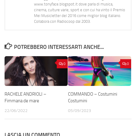
www.tonyface.blogspot.it dove parla di musica,
cinema, culture varie, sport e con cui ha vinto il Premio
Mei Musicletter del 2016 come miglior blog italiano.
Collabora con Radiocoop dal 2003.
POTREBBERO INTERESSARTI ANCHE...
0
0
RACHELE ANDRIOLI –
COMMANDO – Costumini
Fimmana de mare
Costumini
22/06/2022
05/09/2023
LASCIA UN COMMENTO