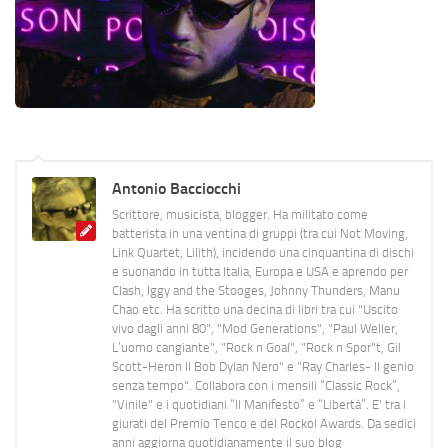
Antonio Bacciocchi
Scrittore, musicista, blogger. Ha militato come
batterista in una ventina di gruppi (tra cui Not Moving,
Link Quartet, Lilith), incidendo una cinquantina di dischi
e suonando in tutta Italia, Europa e USA e aprendo per
Clash, Iggy and the Stooges, Johnny Thunders, Manu
Chao etc. Ha scritto una decina di libri tra cui "Uscito
vivo dagli anni 80", "Mod Generations", "Paul Weller,
L’uomo cangiante", "Rock n Goal", "Rock n Spor"t, Gil
Scott-Heron Il Bob Dylan Nero" e "Ray Charles- Il genio
senza tempo". Collabora con i mensili “Classic Rock”,
"Vinile" e i quotidiani “Il Manifesto” e “Libertà”. E' tra i
giurati del Premio Tenco e del Rockol Awards. Da sedici
anni aggiorna quotidianamente il suo blog