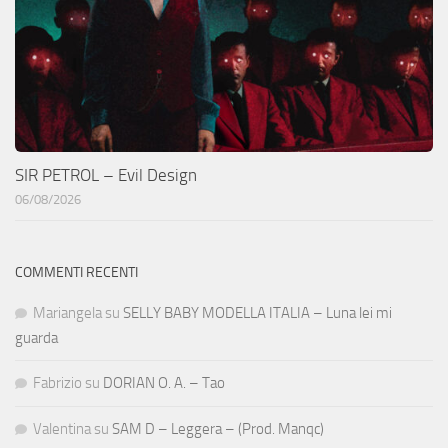
SIR PETROL – Evil Design
06/08/2026
COMMENTI RECENTI
Mariangela
su
SELLY BABY MODELLA ITALIA – Luna lei mi
guarda
Fabrizio
su
DORIAN O. A. – Tao
Valentina
su
SAM D – Leggera – (Prod. Manqc)