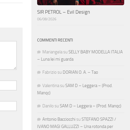
SIR PETROL – Evil Design
06/08/2026
COMMENTI RECENTI
Mariangela
su
SELLY BABY MODELLA ITALIA
– Luna lei mi guarda
Fabrizio
su
DORIAN O. A. – Tao
Valentina
su
SAM D – Leggera – (Prod.
Manqc)
Danilo
su
SAM D – Leggera – (Prod. Manqc)
Antonio Bacciocchi
su
STEFANO SPAZZI /
IVANO MAGI GALLUZZI – Una rotonda per