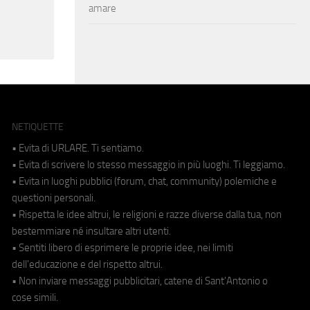
amare
NETIQUETTE
• Evita di URLARE. Ti sentiamo.
• Evita di scrivere lo stesso messaggio in più luoghi. Ti leggiamo.
• Evita in luoghi pubblici (forum, chat, community) polemiche e
questioni personali.
• Rispetta le idee altrui, le religioni e razze diverse dalla tua, non
bestemmiare né insultare altri utenti.
• Sentiti libero di esprimere le proprie idee, nei limiti
dell'educazione e del rispetto altrui.
• Non inviare messaggi pubblicitari, catene di Sant'Antonio o
cose simili.