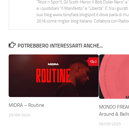
"Rock n Spor"t, Gil Scott-Heron Il Bob Dylan Nero" e "
e i quotidiani “Il Manifesto” e “Libertà”. E' tra i gi
suo blog www.tonyface.blogspot.it dove parla di music
2016 come miglior blog italiano. Collabora con Radi
POTREBBERO INTERESSARTI ANCHE...
0
MIDRA – Routine
MONDO FREAKS
Around & Bell
25/09/2024
05/09/2025