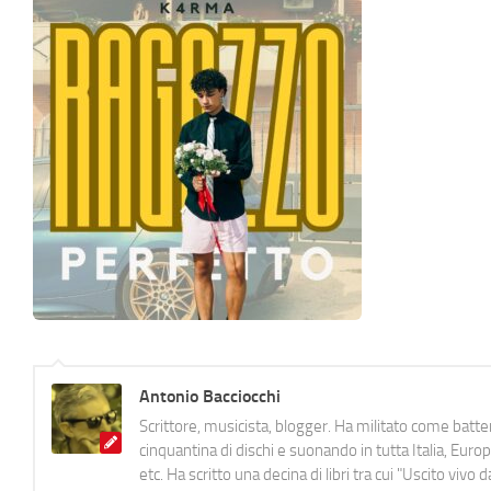
Antonio Bacciocchi
Scrittore, musicista, blogger. Ha militato come batter
cinquantina di dischi e suonando in tutta Italia, E
etc. Ha scritto una decina di libri tra cui "Uscito viv