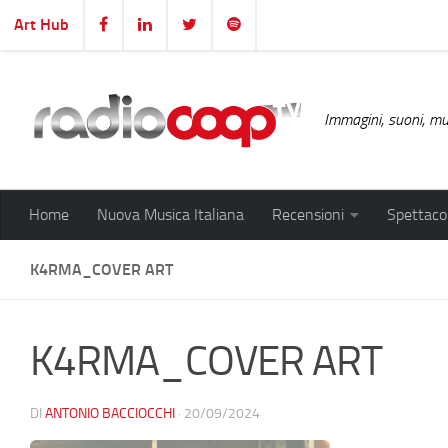
Art Hub
Salta al contenuto
Immagini, suoni, mus
Home
Nuova Musica Italiana
Recensioni
Spettacol
K4RMA_COVER ART
K4RMA_COVER ART
DI
ANTONIO BACCIOCCHI
·
20/09/2024