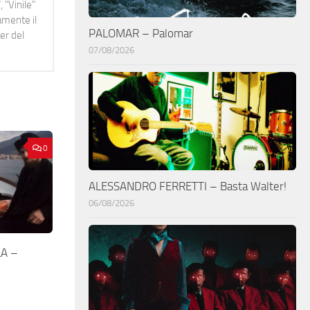
 "Vinile"
namente il
PALOMAR – Palomar
er del
07/08/2026
0
ALESSANDRO FERRETTI – Basta Walter!
06/08/2026
LA –