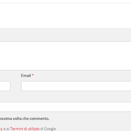
Email
*
prossima volta che commento.
cy
e ai
Termini di utilizzo
di Google.