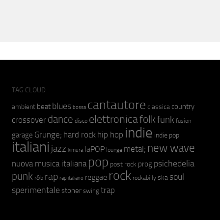
TAG CLOUD
cantautore
blues
beat
country
ambient
classica
bossa
elettronica
dance
folk
funk
crossover
fusion
disco
indie
hip hop
Grunge;
hard rock
garage
indie pop
italiani
new wave
jazz
metal;
laPOP
lounge
kimura
pop
psichedelia
nuova musica italiana
prog
post rock
rock
punk
rap
soul
reggae
ska
r&b
rockabilly
rap italiano
sperimentale
trap
stoner
swing