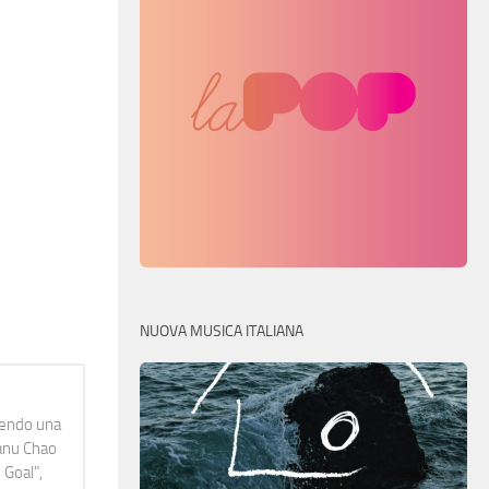
NUOVA MUSICA ITALIANA
idendo una
Manu Chao
 Goal",