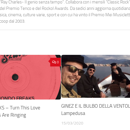
Ray Charles- Il genio senza tempo". Collabora con i mensili “Classic Rock”,
urati del Premio Tenco e del Rockol Awards. Da sedici anni aggiorna quotidia
a, cinema, culture varie, sport e con cui ha vinto il Premio Mei Musiclett
ocoop dal 2003.
0
GINEZ E IL BULBO DELLA VENTO
 – Turn This Love
Lampedusa
s Are Ringing
15/03/2020