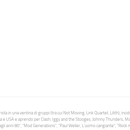
ista in una ventina di gruppi (tra cui Not Moving, Link Quartet, Lilith), inc
uropa e USA e aprendo per Clash, Iggy and the Stooges, Johnny Thunders, 
o dagli anni 80", "Mod Generations", "Paul Weller, L’uomo cangiante", "Rock n