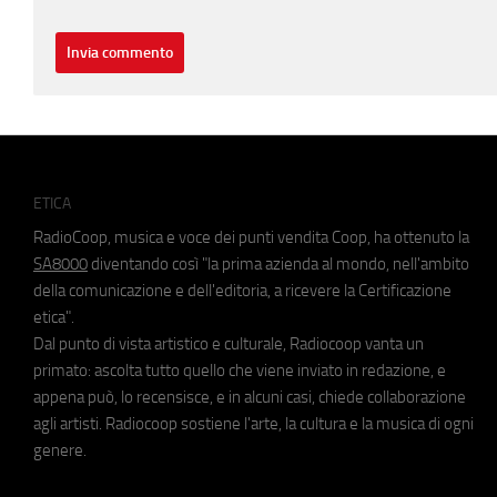
ETICA
RadioCoop, musica e voce dei punti vendita Coop, ha ottenuto la
SA8000
diventando così "la prima azienda al mondo, nell'ambito
della comunicazione e dell'editoria, a ricevere la Certificazione
etica".
Dal punto di vista artistico e culturale, Radiocoop vanta un
primato: ascolta tutto quello che viene inviato in redazione, e
appena può, lo recensisce, e in alcuni casi, chiede collaborazione
agli artisti. Radiocoop sostiene l'arte, la cultura e la musica di ogni
genere.