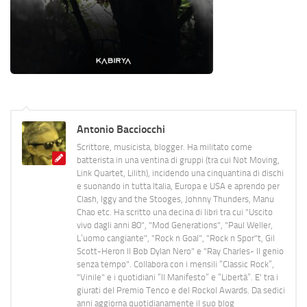
Antonio Bacciocchi
Scrittore, musicista, blogger. Ha militato come
batterista in una ventina di gruppi (tra cui Not Moving,
Link Quartet, Lilith), incidendo una cinquantina di dischi
e suonando in tutta Italia, Europa e USA e aprendo per
Clash, Iggy and the Stooges, Johnny Thunders, Manu
Chao etc. Ha scritto una decina di libri tra cui "Uscito
vivo dagli anni 80", "Mod Generations", "Paul Weller,
L’uomo cangiante", "Rock n Goal", "Rock n Spor"t, Gil
Scott-Heron Il Bob Dylan Nero" e "Ray Charles- Il genio
senza tempo". Collabora con i mensili “Classic Rock”,
"Vinile" e i quotidiani “Il Manifesto” e “Libertà”. E' tra i
giurati del Premio Tenco e del Rockol Awards. Da sedici
anni aggiorna quotidianamente il suo blog