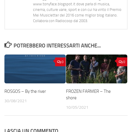
www.tonyface.blogspot.it dove parla di musica,
cinema, culture varie, sport e con cui ha vinto il Premio
Mei Musicletter del 2016 come miglior blog italiano.
Collabora con Radiocoop dal 2003.
POTREBBERO INTERESSARTI ANCHE...
0
0
ROSGOS – By the river
FROZEN FARMER – The
shore
30/08/2021
10/05/2021
LASCIA UN COMMENTO