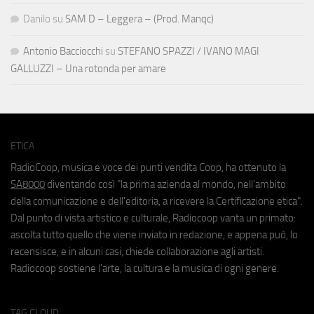
Danilo
su
SAM D – Leggera – (Prod. Manqc)
Antonio Bacciocchi
su
STEFANO SPAZZI / IVANO MAGI
GALLUZZI – Una rotonda per amare
ETICA
RadioCoop, musica e voce dei punti vendita Coop, ha ottenuto la
SA8000
diventando così "la prima azienda al mondo, nell'ambito
della comunicazione e dell'editoria, a ricevere la Certificazione etica".
Dal punto di vista artistico e culturale, Radiocoop vanta un primato:
ascolta tutto quello che viene inviato in redazione, e appena può, lo
recensisce, e in alcuni casi, chiede collaborazione agli artisti.
Radiocoop sostiene l'arte, la cultura e la musica di ogni genere.
TAG CLOUD