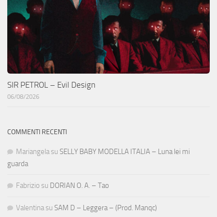
SIR PETROL – Evil Design
06/08/2026
COMMENTI RECENTI
Mariangela
su
SELLY BABY MODELLA ITALIA – Luna lei mi
guarda
Fabrizio
su
DORIAN O. A. – Tao
Valentina
su
SAM D – Leggera – (Prod. Manqc)