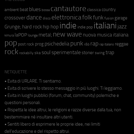
cantautore
blues
beat
country
ambient
classica
bossa
elettronica
dance
folk
funk
crossover
garage
fusion
disco
indie
italiani
jazz
hip hop
Grunge;
hard rock
indie pop
new wave
metal;
nuova musica italiana
laPOP
lounge
kimura
pop
punk
rap
psichedelia
reggae
prog
post rock
r&b
rap italiano
rock
soul
sperimentale
trap
stoner
ska
swing
rockabilly
NETIQUETTE
• Evita di URLARE. Ti sentiamo.
• Evita di scrivere lo stesso messaggio in più luoghi. Ti leggiamo.
• Evita in luoghi pubblici (forum, chat, community) polemiche e
questioni personali.
• Rispetta le idee altrui, le religioni e razze diverse dalla tua, non
bestemmiare né insultare altri utenti.
• Sentiti libero di esprimere le proprie idee, nei limiti
dell'educazione e del rispetto altrui.