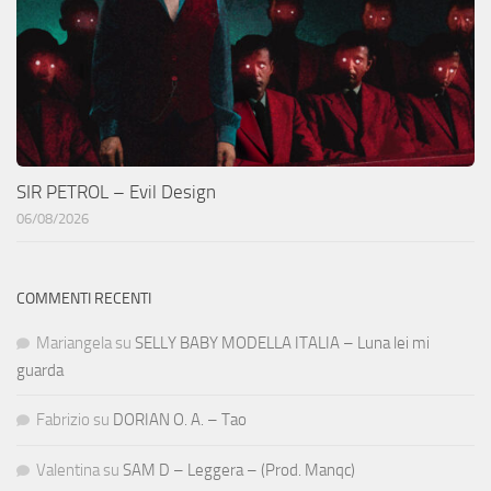
SIR PETROL – Evil Design
06/08/2026
COMMENTI RECENTI
Mariangela
su
SELLY BABY MODELLA ITALIA – Luna lei mi
guarda
Fabrizio
su
DORIAN O. A. – Tao
Valentina
su
SAM D – Leggera – (Prod. Manqc)