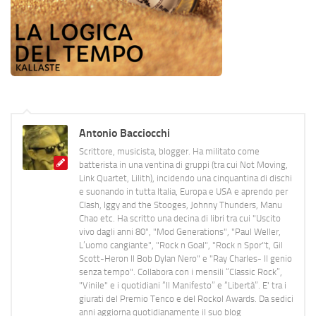
Antonio Bacciocchi
Scrittore, musicista, blogger. Ha militato come
batterista in una ventina di gruppi (tra cui Not Moving,
Link Quartet, Lilith), incidendo una cinquantina di dischi
e suonando in tutta Italia, Europa e USA e aprendo per
Clash, Iggy and the Stooges, Johnny Thunders, Manu
Chao etc. Ha scritto una decina di libri tra cui "Uscito
vivo dagli anni 80", "Mod Generations", "Paul Weller,
L’uomo cangiante", "Rock n Goal", "Rock n Spor"t, Gil
Scott-Heron Il Bob Dylan Nero" e "Ray Charles- Il genio
senza tempo". Collabora con i mensili “Classic Rock”,
"Vinile" e i quotidiani “Il Manifesto” e “Libertà”. E' tra i
giurati del Premio Tenco e del Rockol Awards. Da sedici
anni aggiorna quotidianamente il suo blog