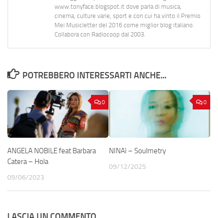
www.tonyface.blogspot.it dove parla di musica,
cinema, culture varie, sport e con cui ha vinto il Premio
Mei Musicletter del 2016 come miglior blog italiano.
Collabora con Radiocoop dal 2003.
POTREBBERO INTERESSARTI ANCHE...
0
0
ANGELA NOBILE feat Barbara
NINAì – Soulmetry
Catera – Hola
09/12/2025
09/06/2023
LASCIA UN COMMENTO