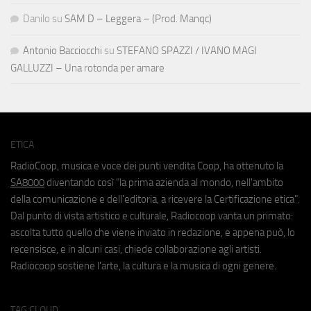
Danilo
su
SAM D – Leggera – (Prod. Manqc)
Antonio Bacciocchi
su
STEFANO SPAZZI / IVANO MAGI
GALLUZZI – Una rotonda per amare
ETICA
RadioCoop, musica e voce dei punti vendita Coop, ha ottenuto la
SA8000
diventando così "la prima azienda al mondo, nell'ambito
della comunicazione e dell'editoria, a ricevere la Certificazione etica".
Dal punto di vista artistico e culturale, Radiocoop vanta un primato:
ascolta tutto quello che viene inviato in redazione, e appena può, lo
recensisce, e in alcuni casi, chiede collaborazione agli artisti.
Radiocoop sostiene l'arte, la cultura e la musica di ogni genere.
TAG CLOUD