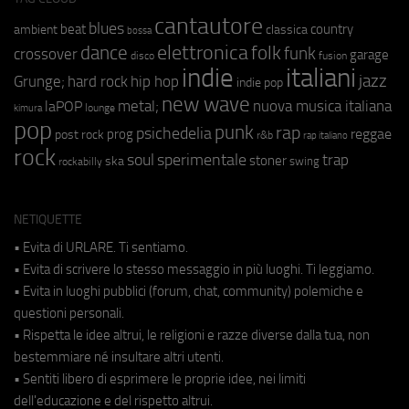
cantautore
blues
beat
country
ambient
classica
bossa
elettronica
dance
folk
funk
crossover
garage
fusion
disco
indie
italiani
jazz
hip hop
Grunge;
hard rock
indie pop
new wave
metal;
nuova musica italiana
laPOP
lounge
kimura
pop
punk
rap
psichedelia
reggae
prog
post rock
r&b
rap italiano
rock
soul
sperimentale
trap
stoner
ska
swing
rockabilly
NETIQUETTE
• Evita di URLARE. Ti sentiamo.
• Evita di scrivere lo stesso messaggio in più luoghi. Ti leggiamo.
• Evita in luoghi pubblici (forum, chat, community) polemiche e
questioni personali.
• Rispetta le idee altrui, le religioni e razze diverse dalla tua, non
bestemmiare né insultare altri utenti.
• Sentiti libero di esprimere le proprie idee, nei limiti
dell'educazione e del rispetto altrui.