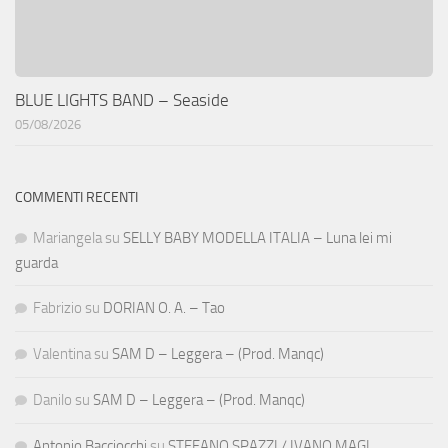
BLUE LIGHTS BAND – Seaside
05/08/2026
COMMENTI RECENTI
Mariangela
su
SELLY BABY MODELLA ITALIA – Luna lei mi
guarda
Fabrizio
su
DORIAN O. A. – Tao
Valentina
su
SAM D – Leggera – (Prod. Manqc)
Danilo
su
SAM D – Leggera – (Prod. Manqc)
Antonio Bacciocchi
su
STEFANO SPAZZI / IVANO MAGI