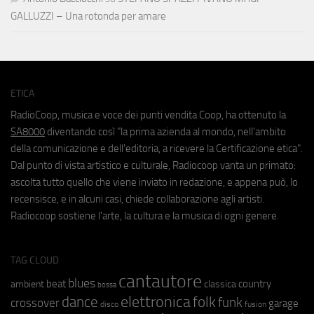
GALLUZZI – Una rotonda per amare
ETICA
RadioCoop, musica e voce dei punti vendita Coop, ha ottenuto la
SA8000
diventando così "la prima azienda al mondo, nell'ambito
della comunicazione e dell'editoria, a ricevere la Certificazione etica".
Dal punto di vista artistico e culturale, Radiocoop vanta un primato:
ascolta tutto quello che viene inviato in redazione, e appena può, lo
recensisce, e in alcuni casi, chiede collaborazione agli artisti.
Radiocoop sostiene l'arte, la cultura e la musica di ogni genere.
TAG CLOUD
cantautore
blues
beat
country
ambient
classica
bossa
elettronica
dance
folk
funk
crossover
garage
fusion
disco