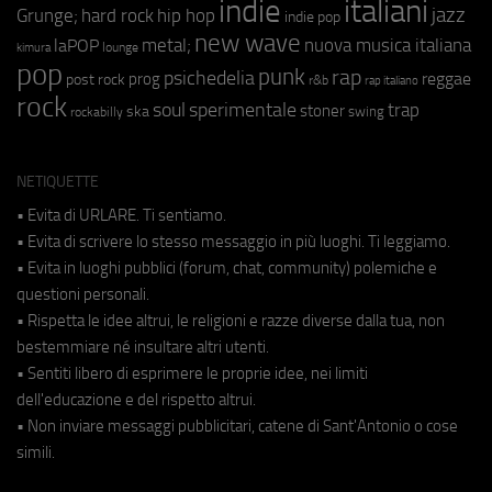
indie
italiani
jazz
hip hop
Grunge;
hard rock
indie pop
new wave
metal;
nuova musica italiana
laPOP
lounge
kimura
pop
punk
rap
psichedelia
reggae
prog
post rock
r&b
rap italiano
rock
soul
sperimentale
trap
stoner
ska
swing
rockabilly
NETIQUETTE
• Evita di URLARE. Ti sentiamo.
• Evita di scrivere lo stesso messaggio in più luoghi. Ti leggiamo.
• Evita in luoghi pubblici (forum, chat, community) polemiche e
questioni personali.
• Rispetta le idee altrui, le religioni e razze diverse dalla tua, non
bestemmiare né insultare altri utenti.
• Sentiti libero di esprimere le proprie idee, nei limiti
dell'educazione e del rispetto altrui.
• Non inviare messaggi pubblicitari, catene di Sant'Antonio o cose
simili.