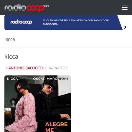
Salta al contenuto
KICCA
kicca
DI
ANTONIO BACCIOCCHI
·
14/04/2025