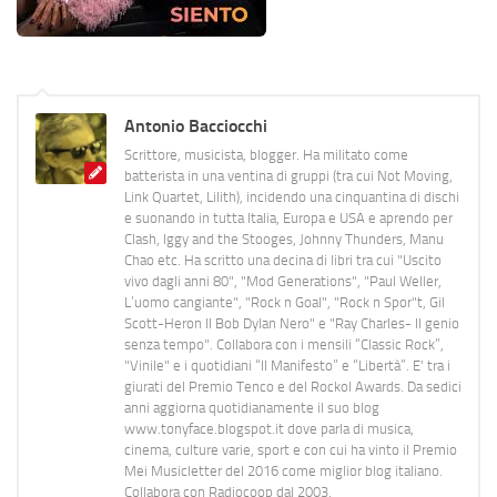
Antonio Bacciocchi
Scrittore, musicista, blogger. Ha militato come
batterista in una ventina di gruppi (tra cui Not Moving,
Link Quartet, Lilith), incidendo una cinquantina di dischi
e suonando in tutta Italia, Europa e USA e aprendo per
Clash, Iggy and the Stooges, Johnny Thunders, Manu
Chao etc. Ha scritto una decina di libri tra cui "Uscito
vivo dagli anni 80", "Mod Generations", "Paul Weller,
L’uomo cangiante", "Rock n Goal", "Rock n Spor"t, Gil
Scott-Heron Il Bob Dylan Nero" e "Ray Charles- Il genio
senza tempo". Collabora con i mensili “Classic Rock”,
"Vinile" e i quotidiani “Il Manifesto” e “Libertà”. E' tra i
giurati del Premio Tenco e del Rockol Awards. Da sedici
anni aggiorna quotidianamente il suo blog
www.tonyface.blogspot.it dove parla di musica,
cinema, culture varie, sport e con cui ha vinto il Premio
Mei Musicletter del 2016 come miglior blog italiano.
Collabora con Radiocoop dal 2003.