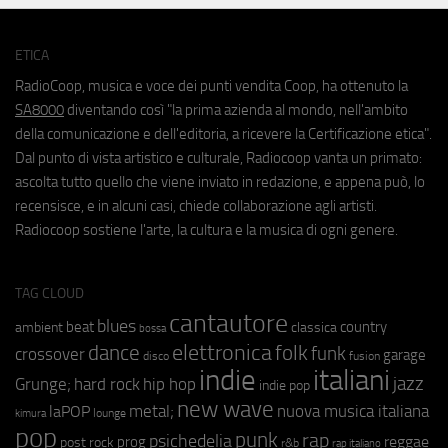
ETICA
RadioCoop, musica e voce dei punti vendita Coop, ha ottenuto la
SA8000
diventando così "la prima azienda al mondo, nell'ambito
della comunicazione e dell'editoria, a ricevere la Certificazione etica".
Dal punto di vista artistico e culturale, Radiocoop vanta un primato:
ascolta tutto quello che viene inviato in redazione, e appena può, lo
recensisce, e in alcuni casi, chiede collaborazione agli artisti.
Radiocoop sostiene l'arte, la cultura e la musica di ogni genere.
TAG CLOUD
cantautore
blues
beat
country
ambient
classica
bossa
elettronica
dance
folk
funk
crossover
garage
fusion
disco
indie
italiani
jazz
hip hop
Grunge;
hard rock
indie pop
new wave
metal;
nuova musica italiana
laPOP
lounge
kimura
pop
punk
rap
psichedelia
reggae
prog
post rock
r&b
rap italiano