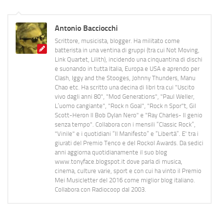
Antonio Bacciocchi
Scrittore, musicista, blogger. Ha militato come
batterista in una ventina di gruppi (tra cui Not Moving,
Link Quartet, Lilith), incidendo una cinquantina di dischi
e suonando in tutta Italia, Europa e USA e aprendo per
Clash, Iggy and the Stooges, Johnny Thunders, Manu
Chao etc. Ha scritto una decina di libri tra cui "Uscito
vivo dagli anni 80", "Mod Generations", "Paul Weller,
L’uomo cangiante", "Rock n Goal", "Rock n Spor"t, Gil
Scott-Heron Il Bob Dylan Nero" e "Ray Charles- Il genio
senza tempo". Collabora con i mensili “Classic Rock”,
"Vinile" e i quotidiani “Il Manifesto” e “Libertà”. E' tra i
giurati del Premio Tenco e del Rockol Awards. Da sedici
anni aggiorna quotidianamente il suo blog
www.tonyface.blogspot.it dove parla di musica,
cinema, culture varie, sport e con cui ha vinto il Premio
Mei Musicletter del 2016 come miglior blog italiano.
Collabora con Radiocoop dal 2003.