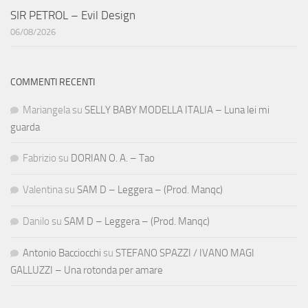
SIR PETROL – Evil Design
06/08/2026
COMMENTI RECENTI
Mariangela
su
SELLY BABY MODELLA ITALIA – Luna lei mi
guarda
Fabrizio
su
DORIAN O. A. – Tao
Valentina
su
SAM D – Leggera – (Prod. Manqc)
Danilo
su
SAM D – Leggera – (Prod. Manqc)
Antonio Bacciocchi
su
STEFANO SPAZZI / IVANO MAGI
GALLUZZI – Una rotonda per amare