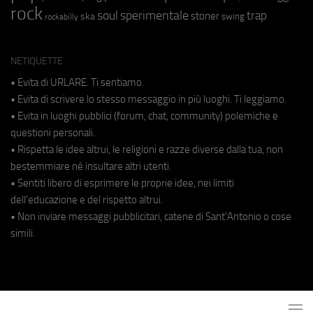
rock
soul
sperimentale
trap
stoner
ska
swing
rockabilly
NETIQUETTE
• Evita di URLARE. Ti sentiamo.
• Evita di scrivere lo stesso messaggio in più luoghi. Ti leggiamo.
• Evita in luoghi pubblici (forum, chat, community) polemiche e
questioni personali.
• Rispetta le idee altrui, le religioni e razze diverse dalla tua, non
bestemmiare né insultare altri utenti.
• Sentiti libero di esprimere le proprie idee, nei limiti
dell'educazione e del rispetto altrui.
• Non inviare messaggi pubblicitari, catene di Sant'Antonio o cose
simili.