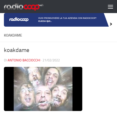
Salta al contenuto
KOAKDAME
koakdame
DI
ANTONIO BACCIOCCHI
·
21/02/2022