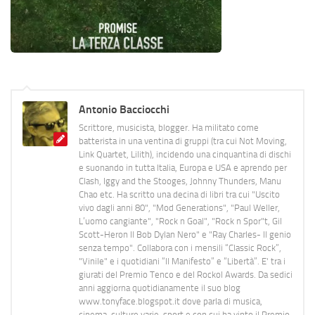
Antonio Bacciocchi
Scrittore, musicista, blogger. Ha militato come
batterista in una ventina di gruppi (tra cui Not Moving,
Link Quartet, Lilith), incidendo una cinquantina di dischi
e suonando in tutta Italia, Europa e USA e aprendo per
Clash, Iggy and the Stooges, Johnny Thunders, Manu
Chao etc. Ha scritto una decina di libri tra cui "Uscito
vivo dagli anni 80", "Mod Generations", "Paul Weller,
L’uomo cangiante", "Rock n Goal", "Rock n Spor"t, Gil
Scott-Heron Il Bob Dylan Nero" e "Ray Charles- Il genio
senza tempo". Collabora con i mensili “Classic Rock”,
"Vinile" e i quotidiani “Il Manifesto” e “Libertà”. E' tra i
giurati del Premio Tenco e del Rockol Awards. Da sedici
anni aggiorna quotidianamente il suo blog
www.tonyface.blogspot.it dove parla di musica,
cinema, culture varie, sport e con cui ha vinto il Premio