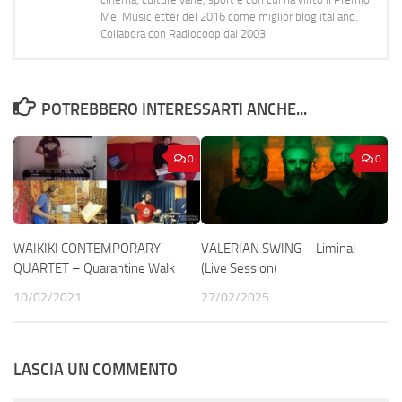
Mei Musicletter del 2016 come miglior blog italiano.
Collabora con Radiocoop dal 2003.
POTREBBERO INTERESSARTI ANCHE...
0
0
WAIKIKI CONTEMPORARY
VALERIAN SWING – Liminal
QUARTET – Quarantine Walk
(Live Session)
10/02/2021
27/02/2025
LASCIA UN COMMENTO