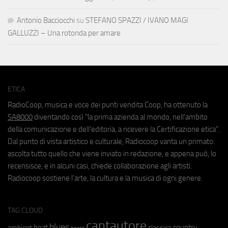
Antonio Bacciocchi
su
STEFANO SPAZZI / IVANO MAGI
GALLUZZI – Una rotonda per amare
ETICA
RadioCoop, musica e voce dei punti vendita Coop, ha ottenuto la
SA8000
diventando così "la prima azienda al mondo, nell'ambito
della comunicazione e dell'editoria, a ricevere la Certificazione etica".
Dal punto di vista artistico e culturale, Radiocoop vanta un primato:
ascolta tutto quello che viene inviato in redazione, e appena può, lo
recensisce, e in alcuni casi, chiede collaborazione agli artisti.
Radiocoop sostiene l'arte, la cultura e la musica di ogni genere.
TAG CLOUD
cantautore
blues
beat
country
ambient
classica