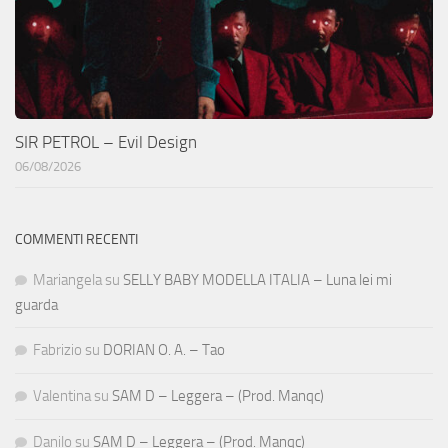
SIR PETROL – Evil Design
06/08/2026
COMMENTI RECENTI
Mariangela
su
SELLY BABY MODELLA ITALIA – Luna lei mi
guarda
Fabrizio
su
DORIAN O. A. – Tao
Valentina
su
SAM D – Leggera – (Prod. Manqc)
Danilo
su
SAM D – Leggera – (Prod. Manqc)