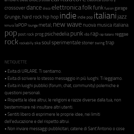
bossa
elettronica
dance
folk
funk
crossover
garage
fusion
disco
indie
italiani
jazz
hip hop
Grunge;
hard rock
indie pop
new wave
metal;
nuova musica italiana
laPOP
lounge
kimura
pop
punk
rap
psichedelia
reggae
prog
post rock
r&b
rap italiano
rock
soul
sperimentale
trap
stoner
ska
swing
rockabilly
NETIQUETTE
• Evita di URLARE. Ti sentiamo.
• Evita di scrivere lo stesso messaggio in più luoghi. Ti leggiamo.
• Evita in luoghi pubblici (forum, chat, community) polemiche e
questioni personali.
• Rispetta le idee altrui, le religioni e razze diverse dalla tua, non
bestemmiare né insultare altri utenti.
• Sentiti libero di esprimere le proprie idee, nei limiti
dell'educazione e del rispetto altrui.
• Non inviare messaggi pubblicitari, catene di Sant'Antonio o cose