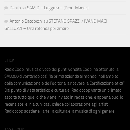
Danilo
su
SAM D – Leggera – (Prod. Manqc)
Antonio Bacciocchi
su
STEFANO SPAZZI / IVANO MAGI
GALLUZZI – Una rotonda per amare
ETICA
RadioCoop, musica e voce dei punti vendita Coop, ha ottenuto la
SA8000
diventando così "la prima azienda al mondo, nell'ambito
della comunicazione e dell'editoria, a ricevere la Certificazione etica".
Dal punto di vista artistico e culturale, Radiocoop vanta un primato:
ascolta tutto quello che viene inviato in redazione, e appena può, lo
recensisce, e in alcuni casi, chiede collaborazione agli artisti.
Radiocoop sostiene l'arte, la cultura e la musica di ogni genere.
TAG CLOUD