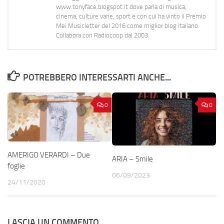
www.tonyface.blogspot.it dove parla di musica,
cinema, culture varie, sport e con cui ha vinto il Premio
Mei Musicletter del 2016 come miglior blog italiano.
Collabora con Radiocoop dal 2003.
POTREBBERO INTERESSARTI ANCHE...
0
0
AMERIGO VERARDI – Due
ARIA – Smile
foglie
06/09/2023
24/11/2020
LASCIA UN COMMENTO