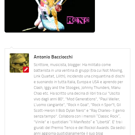
Antonio Bacciocchi
Scrittore, musicista, blogger. Ha militato come
batterista in una ventina di gruppi (tra cui Not Moving,
Link Quartet, Lilith), incidendo una cinquantina di dischi
e suonando in tutta Italia, Europa e USA e aprendo per
Clash, Iggy and the Stooges, Johnny Thunders, Manu
Chao etc. Ha scritto una decina di libri tra cui "Uscito
vivo dagli anni 80", "Mod Generations", "Paul Weller,
L’uomo cangiante", "Rock n Goal", "Rock n Spor"t, Gil
Scott-Heron Il Bob Dylan Nero" e "Ray Charles- Il genio
senza tempo". Collabora con i mensili “Classic Rock”,
"Vinile" e i quotidiani “Il Manifesto” e “Libertà”. E' tra i
giurati del Premio Tenco e del Rockol Awards. Da sedici
anni aggiorna quotidianamente il suo blog