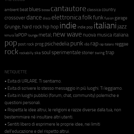
cantautore
blues
beat
country
ambient
classica
bossa
elettronica
dance
folk
funk
crossover
garage
fusion
disco
indie
italiani
jazz
hip hop
Grunge;
hard rock
indie pop
new wave
metal;
nuova musica italiana
laPOP
lounge
kimura
pop
punk
rap
psichedelia
reggae
prog
post rock
r&b
rap italiano
rock
soul
sperimentale
trap
stoner
ska
swing
rockabilly
NETIQUETTE
• Evita di URLARE. Ti sentiamo.
• Evita di scrivere lo stesso messaggio in più luoghi. Ti leggiamo.
• Evita in luoghi pubblici (forum, chat, community) polemiche e
questioni personali.
• Rispetta le idee altrui, le religioni e razze diverse dalla tua, non
bestemmiare né insultare altri utenti.
• Sentiti libero di esprimere le proprie idee, nei limiti
dell'educazione e del rispetto altrui.