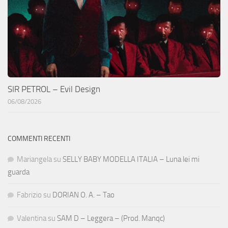
SIR PETROL – Evil Design
06/08/2026
COMMENTI RECENTI
Mariangela
su
SELLY BABY MODELLA ITALIA – Luna lei mi
guarda
Fabrizio
su
DORIAN O. A. – Tao
Valentina
su
SAM D – Leggera – (Prod. Manqc)