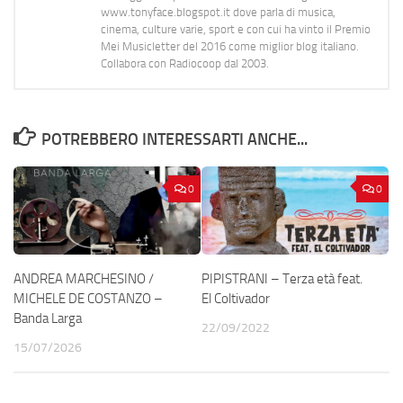
www.tonyface.blogspot.it dove parla di musica,
cinema, culture varie, sport e con cui ha vinto il Premio
Mei Musicletter del 2016 come miglior blog italiano.
Collabora con Radiocoop dal 2003.
POTREBBERO INTERESSARTI ANCHE...
0
0
ANDREA MARCHESINO /
PIPISTRANI – Terza età feat.
MICHELE DE COSTANZO –
El Coltivador
Banda Larga
22/09/2022
15/07/2026