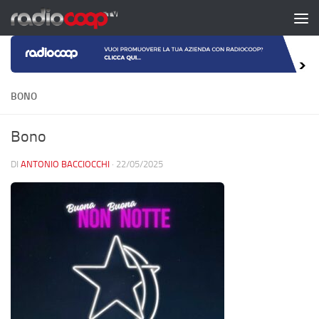
Salta al contenuto
BONO
Bono
DI
ANTONIO BACCIOCCHI
·
22/05/2025