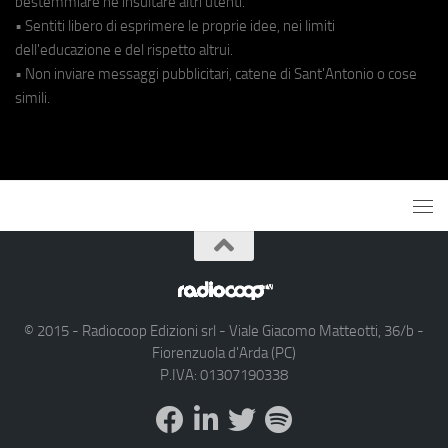
bestemmiare né insultare altri utenti.
• Sentiti libero di esprimere le proprie idee, nei limiti
dell'educazione e del rispetto altrui.
• Non inviare messaggi pubblicitari, catene di Sant'Antonio o cose
simili.
© 2015 - Radiocoop Edizioni srl - Viale Giacomo Matteotti, 36/b -
Fiorenzuola d'Arda (PC)
P.IVA: 01307190338