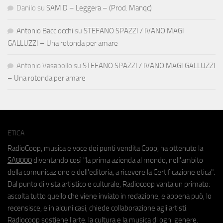
Danilo
su
SAM D – Leggera – (Prod. Manqc)
Antonio Bacciocchi
su
STEFANO SPAZZI / IVANO MAGI
GALLUZZI – Una rotonda per amare
Antonio Vasapollo
su
STEFANO SPAZZI / IVANO MAGI GALLUZZI
– Una rotonda per amare
ETICA
RadioCoop, musica e voce dei punti vendita Coop, ha ottenuto la
SA8000
diventando così "la prima azienda al mondo, nell'ambito
della comunicazione e dell'editoria, a ricevere la Certificazione etica".
Dal punto di vista artistico e culturale, Radiocoop vanta un primato:
ascolta tutto quello che viene inviato in redazione, e appena può, lo
recensisce, e in alcuni casi, chiede collaborazione agli artisti.
Radiocoop sostiene l'arte, la cultura e la musica di ogni genere.