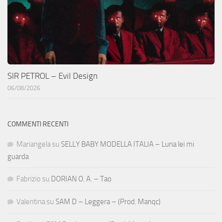
SIR PETROL – Evil Design
06/08/2026
COMMENTI RECENTI
Mariangela
su
SELLY BABY MODELLA ITALIA – Luna lei mi
guarda
Fabrizio
su
DORIAN O. A. – Tao
Valentina
su
SAM D – Leggera – (Prod. Manqc)