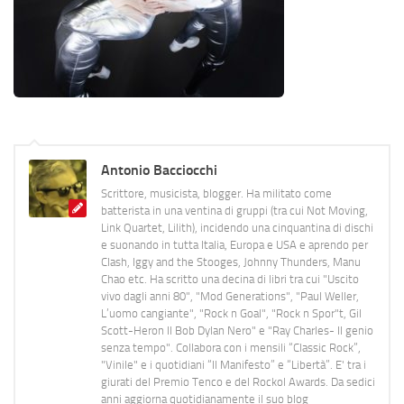
Antonio Bacciocchi
Scrittore, musicista, blogger. Ha militato come
batterista in una ventina di gruppi (tra cui Not Moving,
Link Quartet, Lilith), incidendo una cinquantina di dischi
e suonando in tutta Italia, Europa e USA e aprendo per
Clash, Iggy and the Stooges, Johnny Thunders, Manu
Chao etc. Ha scritto una decina di libri tra cui "Uscito
vivo dagli anni 80", "Mod Generations", "Paul Weller,
L’uomo cangiante", "Rock n Goal", "Rock n Spor"t, Gil
Scott-Heron Il Bob Dylan Nero" e "Ray Charles- Il genio
senza tempo". Collabora con i mensili “Classic Rock”,
"Vinile" e i quotidiani “Il Manifesto” e “Libertà”. E' tra i
giurati del Premio Tenco e del Rockol Awards. Da sedici
anni aggiorna quotidianamente il suo blog