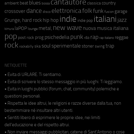
cantautore
blues
beat
country
ambient
classica
bossa
elettronica
dance
folk
funk
crossover
garage
fusion
disco
indie
italiani
jazz
hip hop
Grunge;
hard rock
indie pop
new wave
metal;
nuova musica italiana
laPOP
lounge
kimura
pop
punk
rap
psichedelia
reggae
prog
post rock
r&b
rap italiano
rock
soul
sperimentale
trap
stoner
ska
swing
rockabilly
NETIQUETTE
• Evita di URLARE. Ti sentiamo.
• Evita di scrivere lo stesso messaggio in più luoghi. Ti leggiamo.
• Evita in luoghi pubblici (forum, chat, community) polemiche e
questioni personali.
• Rispetta le idee altrui, le religioni e razze diverse dalla tua, non
bestemmiare né insultare altri utenti.
• Sentiti libero di esprimere le proprie idee, nei limiti
dell'educazione e del rispetto altrui.
• Non inviare messaggi pubblicitari, catene di Sant'Antonio o cose