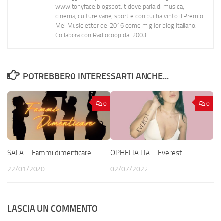
www.tonyface.blogspot.it dove parla di musica,
cinema, culture varie, sport e con cui ha vinto il Premio
Mei Musicletter del 2016 come miglior blog italiano.
Collabora con Radiocoop dal 2003.
POTREBBERO INTERESSARTI ANCHE...
0
0
SALA – Fammi dimenticare
OPHELIA LIA – Everest
22/01/2020
02/07/2022
LASCIA UN COMMENTO