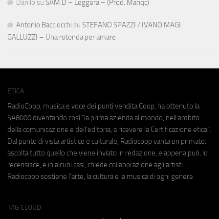
Danilo
su
SAM D – Leggera – (Prod. Manqc)
Antonio Bacciocchi
su
STEFANO SPAZZI / IVANO MAGI
GALLUZZI – Una rotonda per amare
ETICA
RadioCoop, musica e voce dei punti vendita Coop, ha ottenuto la
SA8000
diventando così "la prima azienda al mondo, nell'ambito
della comunicazione e dell'editoria, a ricevere la Certificazione etica".
Dal punto di vista artistico e culturale, Radiocoop vanta un primato:
ascolta tutto quello che viene inviato in redazione, e appena può, lo
recensisce, e in alcuni casi, chiede collaborazione agli artisti.
Radiocoop sostiene l'arte, la cultura e la musica di ogni genere.
TAG CLOUD