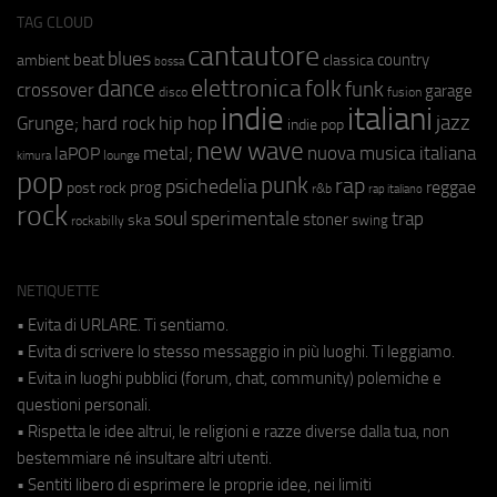
TAG CLOUD
cantautore
blues
beat
country
ambient
classica
bossa
elettronica
dance
folk
funk
crossover
garage
fusion
disco
indie
italiani
jazz
hip hop
Grunge;
hard rock
indie pop
new wave
metal;
nuova musica italiana
laPOP
lounge
kimura
pop
punk
rap
psichedelia
reggae
prog
post rock
r&b
rap italiano
rock
soul
sperimentale
trap
stoner
ska
swing
rockabilly
NETIQUETTE
• Evita di URLARE. Ti sentiamo.
• Evita di scrivere lo stesso messaggio in più luoghi. Ti leggiamo.
• Evita in luoghi pubblici (forum, chat, community) polemiche e
questioni personali.
• Rispetta le idee altrui, le religioni e razze diverse dalla tua, non
bestemmiare né insultare altri utenti.
• Sentiti libero di esprimere le proprie idee, nei limiti