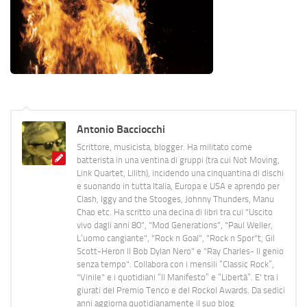
Antonio Bacciocchi
Scrittore, musicista, blogger. Ha militato come
batterista in una ventina di gruppi (tra cui Not Moving,
Link Quartet, Lilith), incidendo una cinquantina di dischi
e suonando in tutta Italia, Europa e USA e aprendo per
Clash, Iggy and the Stooges, Johnny Thunders, Manu
Chao etc. Ha scritto una decina di libri tra cui "Uscito
vivo dagli anni 80", "Mod Generations", "Paul Weller,
L’uomo cangiante", "Rock n Goal", "Rock n Spor"t, Gil
Scott-Heron Il Bob Dylan Nero" e "Ray Charles- Il genio
senza tempo". Collabora con i mensili “Classic Rock”,
"Vinile" e i quotidiani “Il Manifesto” e “Libertà”. E' tra i
giurati del Premio Tenco e del Rockol Awards. Da sedici
anni aggiorna quotidianamente il suo blog