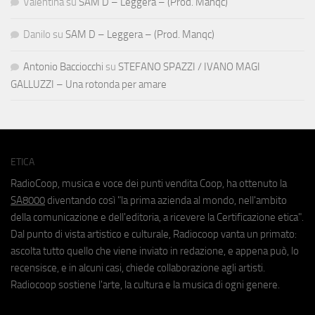
Valentina
su
SAM D – Leggera – (Prod. Manqc)
Danilo
su
SAM D – Leggera – (Prod. Manqc)
Antonio Bacciocchi
su
STEFANO SPAZZI / IVANO MAGI
GALLUZZI – Una rotonda per amare
ETICA
RadioCoop, musica e voce dei punti vendita Coop, ha ottenuto la
SA8000
diventando così "la prima azienda al mondo, nell'ambito
della comunicazione e dell'editoria, a ricevere la Certificazione etica".
Dal punto di vista artistico e culturale, Radiocoop vanta un primato:
ascolta tutto quello che viene inviato in redazione, e appena può, lo
recensisce, e in alcuni casi, chiede collaborazione agli artisti.
Radiocoop sostiene l'arte, la cultura e la musica di ogni genere.