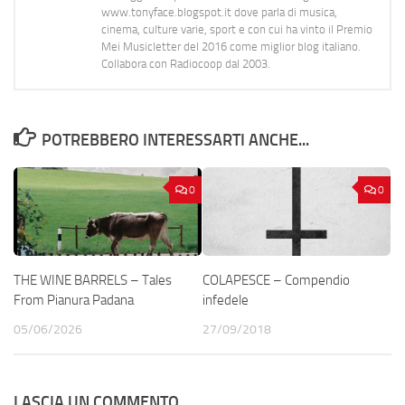
www.tonyface.blogspot.it dove parla di musica,
cinema, culture varie, sport e con cui ha vinto il Premio
Mei Musicletter del 2016 come miglior blog italiano.
Collabora con Radiocoop dal 2003.
POTREBBERO INTERESSARTI ANCHE...
0
0
THE WINE BARRELS – Tales
COLAPESCE – Compendio
From Pianura Padana
infedele
05/06/2026
27/09/2018
LASCIA UN COMMENTO