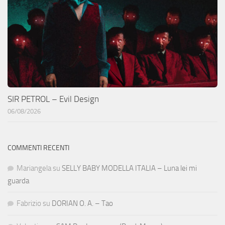
SIR PETROL – Evil Design
06/08/2026
COMMENTI RECENTI
Mariangela
su
SELLY BABY MODELLA ITALIA – Luna lei mi
guarda
Fabrizio
su
DORIAN O. A. – Tao