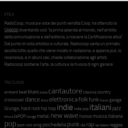
ETICA
RadioCoop, musica e voce dei punti vendita Coop, ha ottenuto la
SA8000
diventando così "la prima azienda al mondo, nell'ambito
della comunicazione e dell'editoria, a ricevere la Certificazione etica".
Dal punto di vista artistico e culturale, Radiocoop vanta un primato:
ascolta tutto quello che viene inviato in redazione, e appena può, lo
recensisce, e in alcuni casi, chiede collaborazione agli artisti.
Radiocoop sostiene l'arte, la cultura e la musica di ogni genere.
TAG CLOUD
cantautore
blues
beat
country
ambient
classica
bossa
elettronica
dance
folk
funk
crossover
garage
fusion
disco
indie
italiani
jazz
hip hop
Grunge;
hard rock
indie pop
new wave
metal;
nuova musica italiana
laPOP
lounge
kimura
pop
punk
rap
psichedelia
reggae
prog
post rock
r&b
rap italiano