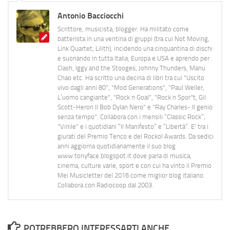
Antonio Bacciocchi
Scrittore, musicista, blogger. Ha militato come
batterista in una ventina di gruppi (tra cui Not Moving,
Link Quartet, Lilith), incidendo una cinquantina di dischi
e suonando in tutta Italia, Europa e USA e aprendo per
Clash, Iggy and the Stooges, Johnny Thunders, Manu
Chao etc. Ha scritto una decina di libri tra cui "Uscito
vivo dagli anni 80", "Mod Generations", "Paul Weller,
L’uomo cangiante", "Rock n Goal", "Rock n Spor"t, Gil
Scott-Heron Il Bob Dylan Nero" e "Ray Charles- Il genio
senza tempo". Collabora con i mensili “Classic Rock”,
"Vinile" e i quotidiani “Il Manifesto” e “Libertà”. E' tra i
giurati del Premio Tenco e del Rockol Awards. Da sedici
anni aggiorna quotidianamente il suo blog
www.tonyface.blogspot.it dove parla di musica,
cinema, culture varie, sport e con cui ha vinto il Premio
Mei Musicletter del 2016 come miglior blog italiano.
Collabora con Radiocoop dal 2003.
POTREBBERO INTERESSARTI ANCHE...