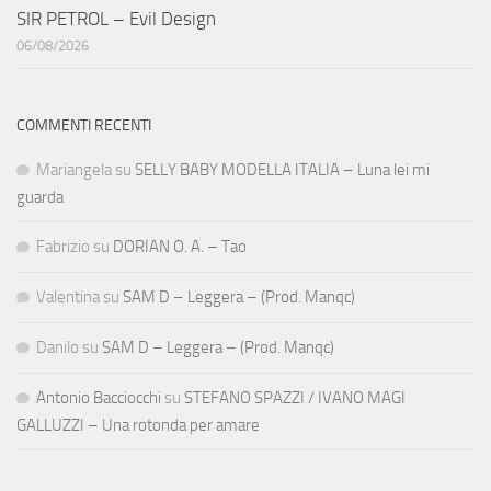
SIR PETROL – Evil Design
06/08/2026
COMMENTI RECENTI
Mariangela
su
SELLY BABY MODELLA ITALIA – Luna lei mi
guarda
Fabrizio
su
DORIAN O. A. – Tao
Valentina
su
SAM D – Leggera – (Prod. Manqc)
Danilo
su
SAM D – Leggera – (Prod. Manqc)
Antonio Bacciocchi
su
STEFANO SPAZZI / IVANO MAGI
GALLUZZI – Una rotonda per amare