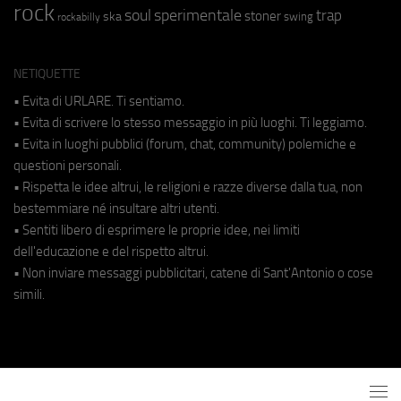
rock
soul
sperimentale
trap
stoner
ska
swing
rockabilly
NETIQUETTE
• Evita di URLARE. Ti sentiamo.
• Evita di scrivere lo stesso messaggio in più luoghi. Ti leggiamo.
• Evita in luoghi pubblici (forum, chat, community) polemiche e
questioni personali.
• Rispetta le idee altrui, le religioni e razze diverse dalla tua, non
bestemmiare né insultare altri utenti.
• Sentiti libero di esprimere le proprie idee, nei limiti
dell'educazione e del rispetto altrui.
• Non inviare messaggi pubblicitari, catene di Sant'Antonio o cose
simili.