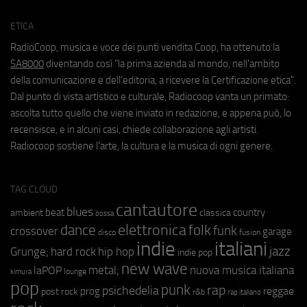
ETICA
RadioCoop, musica e voce dei punti vendita Coop, ha ottenuto la
SA8000
diventando così "la prima azienda al mondo, nell'ambito
della comunicazione e dell'editoria, a ricevere la Certificazione etica".
Dal punto di vista artistico e culturale, Radiocoop vanta un primato:
ascolta tutto quello che viene inviato in redazione, e appena può, lo
recensisce, e in alcuni casi, chiede collaborazione agli artisti.
Radiocoop sostiene l'arte, la cultura e la musica di ogni genere.
TAG CLOUD
cantautore
blues
beat
country
ambient
classica
bossa
elettronica
dance
folk
funk
crossover
garage
fusion
disco
indie
italiani
jazz
hip hop
Grunge;
hard rock
indie pop
new wave
metal;
nuova musica italiana
laPOP
lounge
kimura
pop
punk
rap
psichedelia
reggae
prog
post rock
r&b
rap italiano