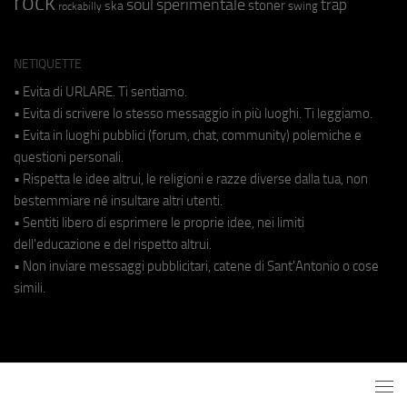
rock
soul
sperimentale
trap
stoner
ska
swing
rockabilly
NETIQUETTE
• Evita di URLARE. Ti sentiamo.
• Evita di scrivere lo stesso messaggio in più luoghi. Ti leggiamo.
• Evita in luoghi pubblici (forum, chat, community) polemiche e
questioni personali.
• Rispetta le idee altrui, le religioni e razze diverse dalla tua, non
bestemmiare né insultare altri utenti.
• Sentiti libero di esprimere le proprie idee, nei limiti
dell'educazione e del rispetto altrui.
• Non inviare messaggi pubblicitari, catene di Sant'Antonio o cose
simili.