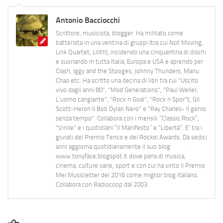
Antonio Bacciocchi
Scrittore, musicista, blogger. Ha militato come
batterista in una ventina di gruppi (tra cui Not Moving,
Link Quartet, Lilith), incidendo una cinquantina di dischi
e suonando in tutta Italia, Europa e USA e aprendo per
Clash, Iggy and the Stooges, Johnny Thunders, Manu
Chao etc. Ha scritto una decina di libri tra cui "Uscito
vivo dagli anni 80", "Mod Generations", "Paul Weller,
L’uomo cangiante", "Rock n Goal", "Rock n Spor"t, Gil
Scott-Heron Il Bob Dylan Nero" e "Ray Charles- Il genio
senza tempo". Collabora con i mensili “Classic Rock”,
"Vinile" e i quotidiani “Il Manifesto” e “Libertà”. E' tra i
giurati del Premio Tenco e del Rockol Awards. Da sedici
anni aggiorna quotidianamente il suo blog
www.tonyface.blogspot.it dove parla di musica,
cinema, culture varie, sport e con cui ha vinto il Premio
Mei Musicletter del 2016 come miglior blog italiano.
Collabora con Radiocoop dal 2003.