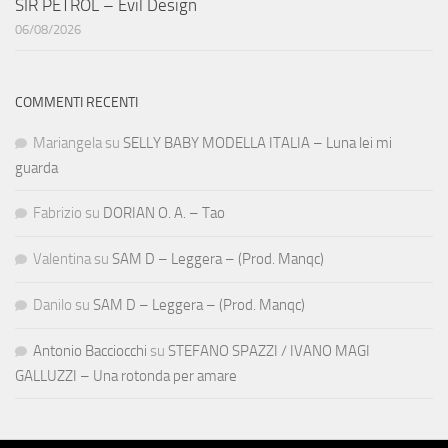
SIR PETROL – Evil Design
06/08/2026
COMMENTI RECENTI
Mariangela
su
SELLY BABY MODELLA ITALIA – Luna lei mi
guarda
Fabrizio
su
DORIAN O. A. – Tao
Valentina
su
SAM D – Leggera – (Prod. Manqc)
Danilo
su
SAM D – Leggera – (Prod. Manqc)
Antonio Bacciocchi
su
STEFANO SPAZZI / IVANO MAGI
GALLUZZI – Una rotonda per amare