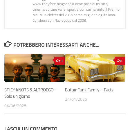
www.tonyface.blogspot.it dove parla di musica,
cinema, culture varie, sport e con cui ha vinto il Premio
Mei Musicletter del 2016 come miglior blog italiano.
Collabora con Radiocoop dal 2003.
POTREBBERO INTERESSARTI ANCHE...
0
0
SPICY KNOTS & ALTROEGO –
Butter Funk Family – Facts
Solo un giorno
24/01/2026
04/06/2025
LASCIA UN COMMENTO