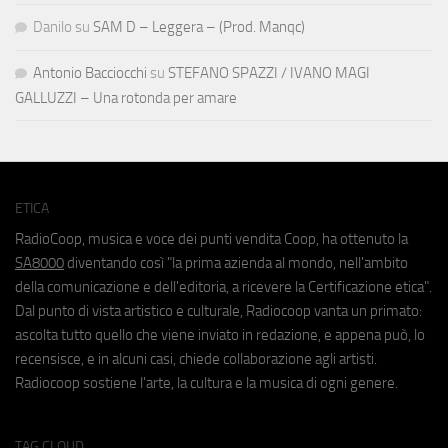
Danilo
su
SAM D – Leggera – (Prod. Manqc)
Antonio Bacciocchi
su
STEFANO SPAZZI / IVANO MAGI
GALLUZZI – Una rotonda per amare
ETICA
RadioCoop, musica e voce dei punti vendita Coop, ha ottenuto la
SA8000
diventando così "la prima azienda al mondo, nell'ambito
della comunicazione e dell'editoria, a ricevere la Certificazione etica".
Dal punto di vista artistico e culturale, Radiocoop vanta un primato:
ascolta tutto quello che viene inviato in redazione, e appena può, lo
recensisce, e in alcuni casi, chiede collaborazione agli artisti.
Radiocoop sostiene l'arte, la cultura e la musica di ogni genere.
TAG CLOUD