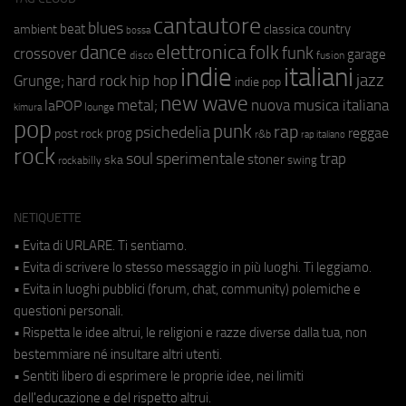
cantautore
blues
beat
country
ambient
classica
bossa
elettronica
dance
folk
funk
crossover
garage
fusion
disco
indie
italiani
jazz
hip hop
Grunge;
hard rock
indie pop
new wave
metal;
nuova musica italiana
laPOP
lounge
kimura
pop
punk
rap
psichedelia
reggae
prog
post rock
r&b
rap italiano
rock
soul
sperimentale
trap
stoner
ska
swing
rockabilly
NETIQUETTE
• Evita di URLARE. Ti sentiamo.
• Evita di scrivere lo stesso messaggio in più luoghi. Ti leggiamo.
• Evita in luoghi pubblici (forum, chat, community) polemiche e
questioni personali.
• Rispetta le idee altrui, le religioni e razze diverse dalla tua, non
bestemmiare né insultare altri utenti.
• Sentiti libero di esprimere le proprie idee, nei limiti
dell'educazione e del rispetto altrui.