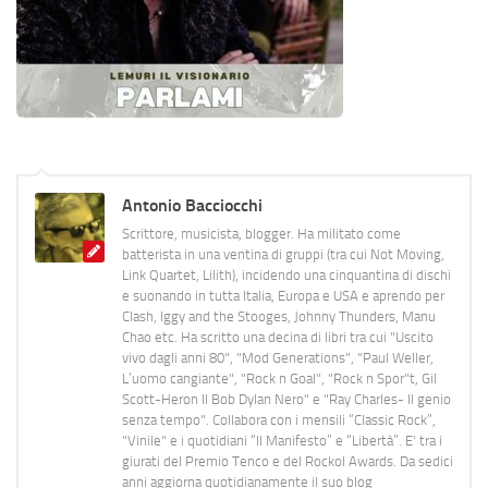
Antonio Bacciocchi
Scrittore, musicista, blogger. Ha militato come
batterista in una ventina di gruppi (tra cui Not Moving,
Link Quartet, Lilith), incidendo una cinquantina di dischi
e suonando in tutta Italia, Europa e USA e aprendo per
Clash, Iggy and the Stooges, Johnny Thunders, Manu
Chao etc. Ha scritto una decina di libri tra cui "Uscito
vivo dagli anni 80", "Mod Generations", "Paul Weller,
L’uomo cangiante", "Rock n Goal", "Rock n Spor"t, Gil
Scott-Heron Il Bob Dylan Nero" e "Ray Charles- Il genio
senza tempo". Collabora con i mensili “Classic Rock”,
"Vinile" e i quotidiani “Il Manifesto” e “Libertà”. E' tra i
giurati del Premio Tenco e del Rockol Awards. Da sedici
anni aggiorna quotidianamente il suo blog