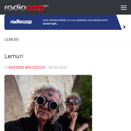
Salta al contenuto
LEMURI
Lemuri
DI
ANTONIO BACCIOCCHI
·
18/06/2026