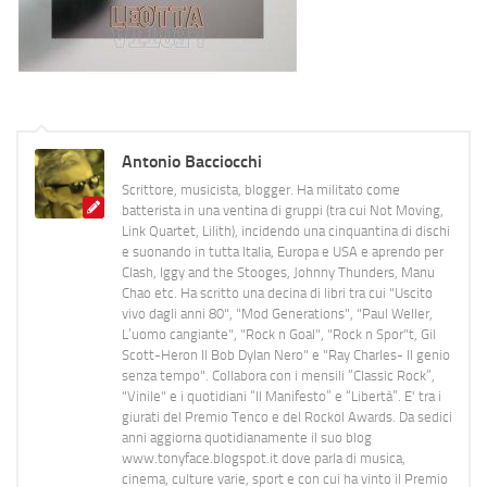
Antonio Bacciocchi
Scrittore, musicista, blogger. Ha militato come
batterista in una ventina di gruppi (tra cui Not Moving,
Link Quartet, Lilith), incidendo una cinquantina di dischi
e suonando in tutta Italia, Europa e USA e aprendo per
Clash, Iggy and the Stooges, Johnny Thunders, Manu
Chao etc. Ha scritto una decina di libri tra cui "Uscito
vivo dagli anni 80", "Mod Generations", "Paul Weller,
L’uomo cangiante", "Rock n Goal", "Rock n Spor"t, Gil
Scott-Heron Il Bob Dylan Nero" e "Ray Charles- Il genio
senza tempo". Collabora con i mensili “Classic Rock”,
"Vinile" e i quotidiani “Il Manifesto” e “Libertà”. E' tra i
giurati del Premio Tenco e del Rockol Awards. Da sedici
anni aggiorna quotidianamente il suo blog
www.tonyface.blogspot.it dove parla di musica,
cinema, culture varie, sport e con cui ha vinto il Premio