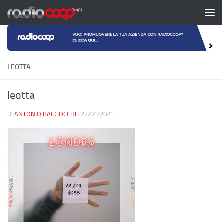
Salta al contenuto
LEOTTA
leotta
DI
ANTONIO BACCIOCCHI
·
22/01/2021