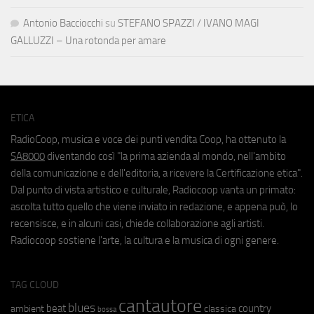
Antonio Bacciocchi
su
STEFANO SPAZZI / IVANO MAGI
GALLUZZI – Una rotonda per amare
ETICA
RadioCoop, musica e voce dei punti vendita Coop, ha ottenuto la
SA8000
diventando così "la prima azienda al mondo, nell'ambito
della comunicazione e dell'editoria, a ricevere la Certificazione etica".
Dal punto di vista artistico e culturale, Radiocoop vanta un primato:
ascolta tutto quello che viene inviato in redazione, e appena può, lo
recensisce, e in alcuni casi, chiede collaborazione agli artisti.
Radiocoop sostiene l'arte, la cultura e la musica di ogni genere.
TAG CLOUD
cantautore
blues
beat
country
ambient
classica
bossa