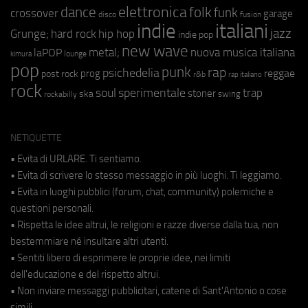
elettronica
dance
folk
funk
crossover
garage
fusion
disco
indie
italiani
jazz
hip hop
Grunge;
hard rock
indie pop
new wave
metal;
nuova musica italiana
laPOP
lounge
kimura
pop
punk
rap
psichedelia
reggae
prog
post rock
r&b
rap italiano
rock
soul
sperimentale
trap
stoner
ska
swing
rockabilly
NETIQUETTE
• Evita di URLARE. Ti sentiamo.
• Evita di scrivere lo stesso messaggio in più luoghi. Ti leggiamo.
• Evita in luoghi pubblici (forum, chat, community) polemiche e
questioni personali.
• Rispetta le idee altrui, le religioni e razze diverse dalla tua, non
bestemmiare né insultare altri utenti.
• Sentiti libero di esprimere le proprie idee, nei limiti
dell'educazione e del rispetto altrui.
• Non inviare messaggi pubblicitari, catene di Sant'Antonio o cose
simili.