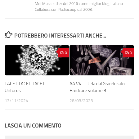
Mei Musicletter del 2016 come miglior blog italiano.
Collabora con Radiocoop dal 2003.
POTREBBERO INTERESSARTI ANCHE...
0
0
TACET TACET TACET –
AA.VV. – Urla dal Granducato
Unfocus
Hardcore volume 3
13/11/2024
28/03/2023
LASCIA UN COMMENTO