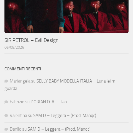
SIR PETROL – Evil Design
06/08/2026
COMMENTI RECENTI
Mariangela
su
SELLY BABY MODELLA ITALIA – Luna lei mi
guarda
Fabrizio
su
DORIAN O. A. – Tao
Valentina
su
SAM D – Leggera – (Prod. Manqc)
Danilo
su
SAM D – Leggera – (Prod. Manqc)