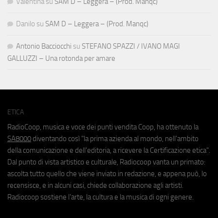
Valentina
su
SAM D – Leggera – (Prod. Manqc)
Danilo
su
SAM D – Leggera – (Prod. Manqc)
Antonio Bacciocchi
su
STEFANO SPAZZI / IVANO MAGI
GALLUZZI – Una rotonda per amare
ETICA
RadioCoop, musica e voce dei punti vendita Coop, ha ottenuto la
SA8000
diventando così "la prima azienda al mondo, nell'ambito
della comunicazione e dell'editoria, a ricevere la Certificazione etica".
Dal punto di vista artistico e culturale, Radiocoop vanta un primato:
ascolta tutto quello che viene inviato in redazione, e appena può, lo
recensisce, e in alcuni casi, chiede collaborazione agli artisti.
Radiocoop sostiene l'arte, la cultura e la musica di ogni genere.