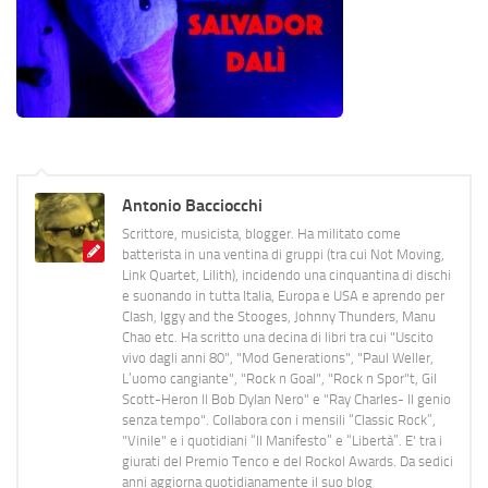
Antonio Bacciocchi
Scrittore, musicista, blogger. Ha militato come
batterista in una ventina di gruppi (tra cui Not Moving,
Link Quartet, Lilith), incidendo una cinquantina di dischi
e suonando in tutta Italia, Europa e USA e aprendo per
Clash, Iggy and the Stooges, Johnny Thunders, Manu
Chao etc. Ha scritto una decina di libri tra cui "Uscito
vivo dagli anni 80", "Mod Generations", "Paul Weller,
L’uomo cangiante", "Rock n Goal", "Rock n Spor"t, Gil
Scott-Heron Il Bob Dylan Nero" e "Ray Charles- Il genio
senza tempo". Collabora con i mensili “Classic Rock”,
"Vinile" e i quotidiani “Il Manifesto” e “Libertà”. E' tra i
giurati del Premio Tenco e del Rockol Awards. Da sedici
anni aggiorna quotidianamente il suo blog