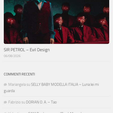
SIR PETROL – Evil Design
06/08/2026
COMMENTI RECENTI
Mariangela
su
SELLY BABY MODELLA ITALIA – Luna lei mi
guarda
Fabrizio
su
DORIAN O. A. – Tao