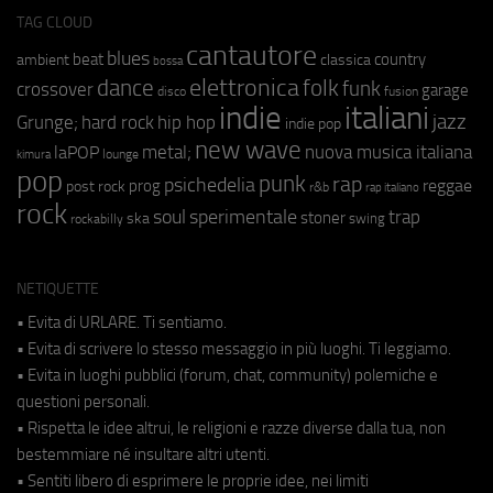
TAG CLOUD
cantautore
blues
beat
country
ambient
classica
bossa
elettronica
dance
folk
funk
crossover
garage
fusion
disco
indie
italiani
jazz
hip hop
Grunge;
hard rock
indie pop
new wave
metal;
nuova musica italiana
laPOP
lounge
kimura
pop
punk
rap
psichedelia
reggae
prog
post rock
r&b
rap italiano
rock
soul
sperimentale
trap
stoner
ska
swing
rockabilly
NETIQUETTE
• Evita di URLARE. Ti sentiamo.
• Evita di scrivere lo stesso messaggio in più luoghi. Ti leggiamo.
• Evita in luoghi pubblici (forum, chat, community) polemiche e
questioni personali.
• Rispetta le idee altrui, le religioni e razze diverse dalla tua, non
bestemmiare né insultare altri utenti.
• Sentiti libero di esprimere le proprie idee, nei limiti