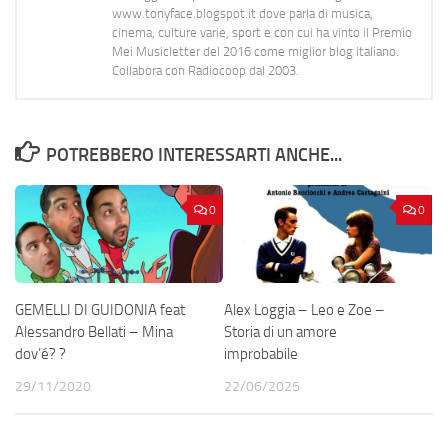
www.tonyface.blogspot.it dove parla di musica,
cinema, culture varie, sport e con cui ha vinto il Premio
Mei Musicletter del 2016 come miglior blog italiano.
Collabora con Radiocoop dal 2003.
POTREBBERO INTERESSARTI ANCHE...
0
0
GEMELLI DI GUIDONIA feat
Alex Loggia – Leo e Zoe –
Alessandro Bellati – Mina
Storia di un amore
dov’é? ?
improbabile
29/11/2020
22/06/2025