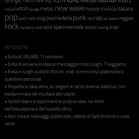
jazz
hip hop
Grunge;
hard rock
indie pop
new wave
metal;
nuova musica italiana
laPOP
lounge
kimura
pop
punk
rap
psichedelia
reggae
prog
post rock
r&b
rap italiano
rock
soul
sperimentale
trap
stoner
ska
swing
rockabilly
NETIQUETTE
• Evita di URLARE. Ti sentiamo.
• Evita di scrivere lo stesso messaggio in più luoghi. Ti leggiamo.
• Evita in luoghi pubblici (forum, chat, community) polemiche e
questioni personali.
• Rispetta le idee altrui, le religioni e razze diverse dalla tua, non
bestemmiare né insultare altri utenti.
• Sentiti libero di esprimere le proprie idee, nei limiti
dell'educazione e del rispetto altrui.
• Non inviare messaggi pubblicitari, catene di Sant'Antonio o cose
simili.