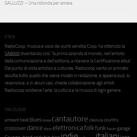
GALLUZZI – Una rotonda per amare
ETICA
RadioCoop, musica e voce dei punti vendita Coop, ha ottenuto la
SA8000
diventando così "la prima azienda al mondo, nell'ambito
della comunicazione e dell'editoria, a ricevere la Certificazione etica".
Dal punto di vista artistico e culturale, Radiocoop vanta un primato:
ascolta tutto quello che viene inviato in redazione, e appena può, lo
recensisce, e in alcuni casi, chiede collaborazione agli artisti.
Radiocoop sostiene l'arte, la cultura e la musica di ogni genere.
TAG CLOUD
cantautore
blues
beat
country
ambient
classica
bossa
elettronica
dance
folk
funk
crossover
garage
fusion
disco
indie
italiani