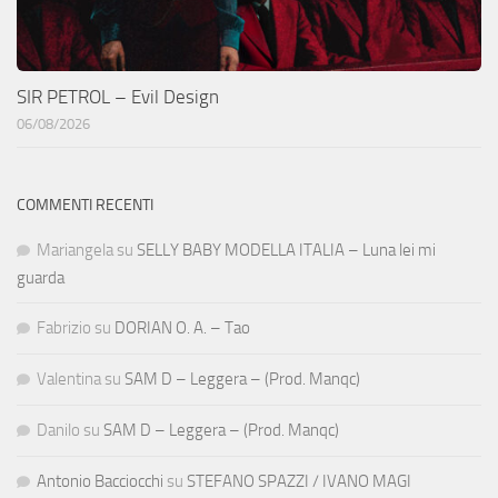
SIR PETROL – Evil Design
06/08/2026
COMMENTI RECENTI
Mariangela
su
SELLY BABY MODELLA ITALIA – Luna lei mi
guarda
Fabrizio
su
DORIAN O. A. – Tao
Valentina
su
SAM D – Leggera – (Prod. Manqc)
Danilo
su
SAM D – Leggera – (Prod. Manqc)
Antonio Bacciocchi
su
STEFANO SPAZZI / IVANO MAGI