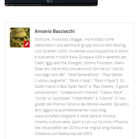
Antonio Bacciocchi
Scrittore, musicista, blogger. Ha militato come
batterista in una ventina di gruppi (tra cui Not Moving,
Link Quartet, Lilith), incidendo una cinquantina di dischi
e suonando in tutta Italia, Europa e USA e aprendo per
Clash, Iggy and the Stooges, Johnny Thunders, Manu
Chao etc. Ha scritto una decina di libri tra cui "Uscito
vivo dagli anni 80", "Mod Generations", "Paul Weller,
L’uomo cangiante", "Rock n Goal", "Rock n Spor"t, Gil
Scott-Heron Il Bob Dylan Nero" e "Ray Charles- Il genio
senza tempo". Collabora con i mensili “Classic Rock”,
"Vinile" e i quotidiani “Il Manifesto” e “Libertà”. E' tra i
giurati del Premio Tenco e del Rockol Awards. Da sedici
anni aggiorna quotidianamente il suo blog
www.tonyface.blogspot.it dove parla di musica,
cinema, culture varie, sport e con cui ha vinto il Premio
Mei Musicletter del 2016 come miglior blog italiano.
Collabora con Radiocoop dal 2003.