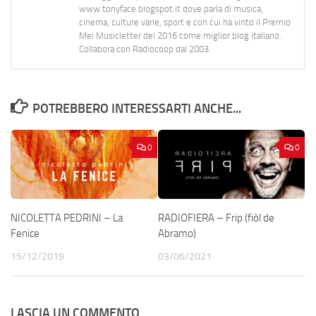
www.tonyface.blogspot.it dove parla di musica,
cinema, culture varie, sport e con cui ha vinto il Premio
Mei Musicletter del 2016 come miglior blog italiano.
Collabora con Radiocoop dal 2003.
POTREBBERO INTERESSARTI ANCHE...
0
0
NICOLETTA PEDRINI – La
RADIOFIERA – Frip (fiòl de
Fenice
Abramo)
15/12/2019
03/06/2021
LASCIA UN COMMENTO