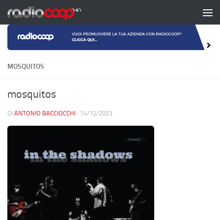
Salta al contenuto
MOSQUITOS
mosquitos
DI
ANTONIO BACCIOCCHI
·
14/12/2023