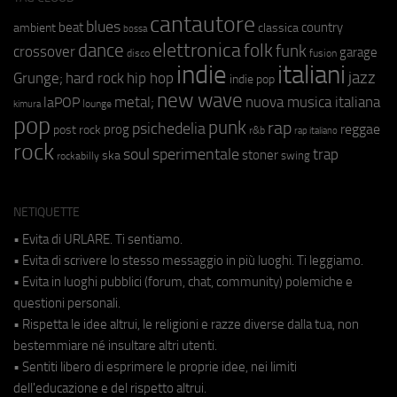
cantautore
blues
beat
country
ambient
classica
bossa
elettronica
dance
folk
funk
crossover
garage
fusion
disco
indie
italiani
jazz
hip hop
Grunge;
hard rock
indie pop
new wave
metal;
nuova musica italiana
laPOP
lounge
kimura
pop
punk
rap
psichedelia
reggae
prog
post rock
r&b
rap italiano
rock
soul
sperimentale
trap
stoner
ska
swing
rockabilly
NETIQUETTE
• Evita di URLARE. Ti sentiamo.
• Evita di scrivere lo stesso messaggio in più luoghi. Ti leggiamo.
• Evita in luoghi pubblici (forum, chat, community) polemiche e
questioni personali.
• Rispetta le idee altrui, le religioni e razze diverse dalla tua, non
bestemmiare né insultare altri utenti.
• Sentiti libero di esprimere le proprie idee, nei limiti
dell'educazione e del rispetto altrui.