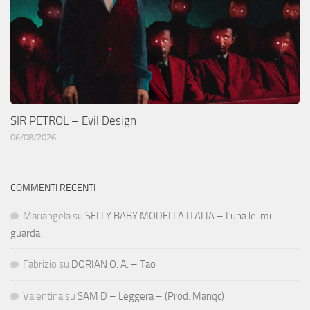
SIR PETROL – Evil Design
06/08/2026
COMMENTI RECENTI
Mariangela
su
SELLY BABY MODELLA ITALIA – Luna lei mi
guarda
Fabrizio
su
DORIAN O. A. – Tao
Valentina
su
SAM D – Leggera – (Prod. Manqc)