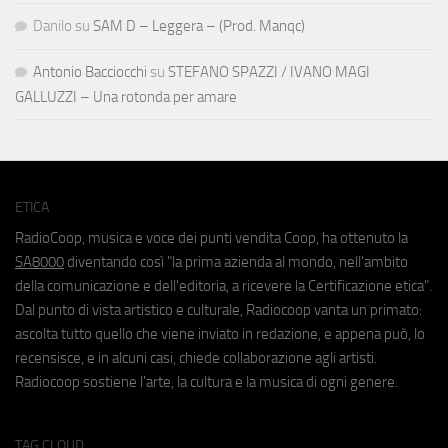
Danilo
su
SAM D – Leggera – (Prod. Manqc)
Antonio Bacciocchi
su
STEFANO SPAZZI / IVANO MAGI
GALLUZZI – Una rotonda per amare
ETICA
RadioCoop, musica e voce dei punti vendita Coop, ha ottenuto la
SA8000
diventando così "la prima azienda al mondo, nell'ambito
della comunicazione e dell'editoria, a ricevere la Certificazione etica".
Dal punto di vista artistico e culturale, Radiocoop vanta un primato:
ascolta tutto quello che viene inviato in redazione, e appena può, lo
recensisce, e in alcuni casi, chiede collaborazione agli artisti.
Radiocoop sostiene l'arte, la cultura e la musica di ogni genere.
TAG CLOUD