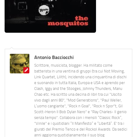
Antonio Bacciocchi
Scrittore, musicista, blogger. Ha militato come
batterista in una ventina di gruppi (tra cui Not Moving,
Link Quartet, Lilith), incidendo una cinquantina di dischi
e suonando in tutta Italia, Europa e USA e aprendo per
Clash, Iggy and the Stooges, Johnny Thunders, Manu
Chao etc. Ha scritto una decina di libri tra cui "Uscito
vivo dagli anni 80", "Mod Generations", "Paul Weller,
L’uomo cangiante", "Rock n Goal", "Rock n Spor"t, Gil
Scott-Heron Il Bob Dylan Nero" e "Ray Charles- Il genio
senza tempo". Collabora con i mensili “Classic Rock”,
"Vinile" e i quotidiani “Il Manifesto” e “Libertà”. E' tra i
giurati del Premio Tenco e del Rockol Awards. Da sedici
anni aggiorna quotidianamente il suo blog