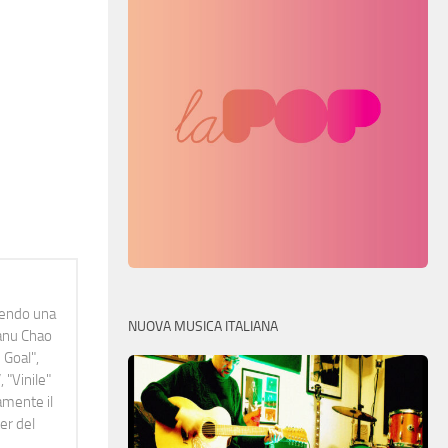
idendo una
NUOVA MUSICA ITALIANA
Manu Chao
 Goal",
 "Vinile"
namente il
er del