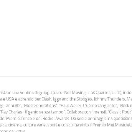
ista in una ventina di gruppi (tra cui Not Moving, Link Quartet, Lilith), inc
uropa e USA e aprendo per Clash, Iggy and the Stooges, Johnny Thunders, 
o dagli anni 80", "Mod Generations", "Paul Weller, L’uomo cangiante", "Rock n
Ray Charles- Il genio senza tempo". Collabora con i mensili “Classic Rock”,
urati del Premio Tenco e del Rockol Awards. Da sedici anni aggiorna quotidia
a, cinema, culture varie, sport e con cui ha vinto il Premio Mei Musiclett
ocoop dal 2003.