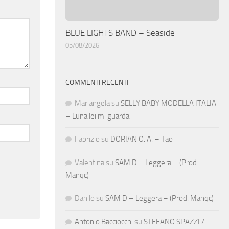
BLUE LIGHTS BAND – Seaside
05/08/2026
COMMENTI RECENTI
Mariangela
su
SELLY BABY MODELLA ITALIA
– Luna lei mi guarda
Fabrizio
su
DORIAN O. A. – Tao
Valentina
su
SAM D – Leggera – (Prod.
Manqc)
Danilo
su
SAM D – Leggera – (Prod. Manqc)
Antonio Bacciocchi
su
STEFANO SPAZZI /