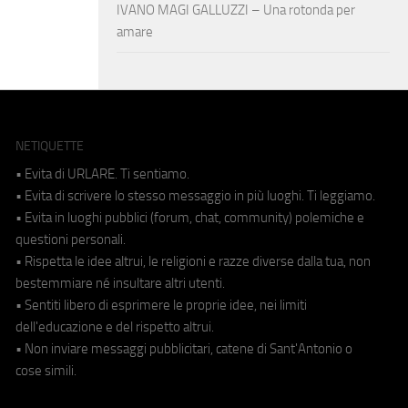
IVANO MAGI GALLUZZI – Una rotonda per
amare
NETIQUETTE
• Evita di URLARE. Ti sentiamo.
• Evita di scrivere lo stesso messaggio in più luoghi. Ti leggiamo.
• Evita in luoghi pubblici (forum, chat, community) polemiche e
questioni personali.
• Rispetta le idee altrui, le religioni e razze diverse dalla tua, non
bestemmiare né insultare altri utenti.
• Sentiti libero di esprimere le proprie idee, nei limiti
dell'educazione e del rispetto altrui.
• Non inviare messaggi pubblicitari, catene di Sant'Antonio o
cose simili.