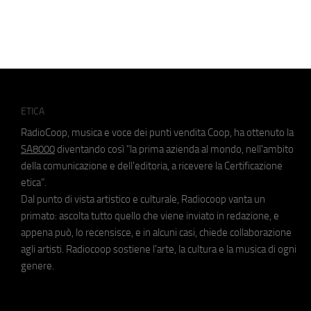
ETICA
RadioCoop, musica e voce dei punti vendita Coop, ha ottenuto la
SA8000
diventando così "la prima azienda al mondo, nell'ambito
della comunicazione e dell'editoria, a ricevere la Certificazione
etica".
Dal punto di vista artistico e culturale, Radiocoop vanta un
primato: ascolta tutto quello che viene inviato in redazione, e
appena può, lo recensisce, e in alcuni casi, chiede collaborazione
agli artisti. Radiocoop sostiene l'arte, la cultura e la musica di ogni
genere.