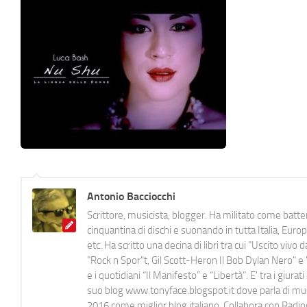
Antonio Bacciocchi
Scrittore, musicista, blogger. Ha militato come batter
cinquantina di dischi e suonando in tutta Italia, E
etc. Ha scritto una decina di libri tra cui "Uscito viv
"Rock n Spor"t, Gil Scott-Heron Il Bob Dylan Nero" e "
e i quotidiani “Il Manifesto” e “Libertà”. E' tra i gi
suo blog www.tonyface.blogspot.it dove parla di music
2016 come miglior blog italiano. Collabora con Radi