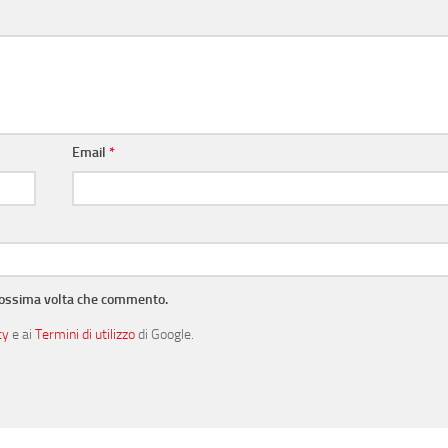
Email
*
prossima volta che commento.
cy
e ai
Termini di utilizzo
di Google.