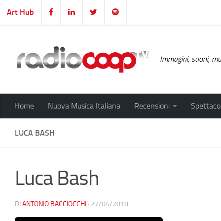
Art Hub
Salta al contenuto
Immagini, suoni, mus
Home
Nuova Musica Italiana
Recensioni
Spettacol
LUCA BASH
Luca Bash
DI
ANTONIO BACCIOCCHI
·
27/04/2018