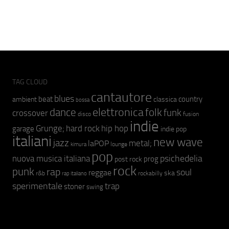
TAG CLOUD
cantautore
blues
beat
country
ambient
classica
bossa
elettronica
dance
folk
funk
crossover
fusion
disco
indie
hip hop
Grunge;
hard rock
garage
indie pop
italiani
new wave
jazz
metal;
laPOP
lounge
kimura
pop
psichedelia
nuova musica italiana
prog
post rock
rock
punk
rap
soul
reggae
ska
r&b
rockabilly
rap italiano
sperimentale
trap
stoner
swing