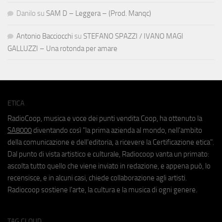
Danilo
su
SAM D – Leggera – (Prod. Manqc)
Antonio Bacciocchi
su
STEFANO SPAZZI / IVANO MAGI
GALLUZZI – Una rotonda per amare
ETICA
RadioCoop, musica e voce dei punti vendita Coop, ha ottenuto la
SA8000
diventando così "la prima azienda al mondo, nell'ambito
della comunicazione e dell'editoria, a ricevere la Certificazione etica".
Dal punto di vista artistico e culturale, Radiocoop vanta un primato:
ascolta tutto quello che viene inviato in redazione, e appena può, lo
recensisce, e in alcuni casi, chiede collaborazione agli artisti.
Radiocoop sostiene l'arte, la cultura e la musica di ogni genere.
TAG CLOUD