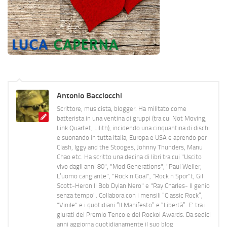
Antonio Bacciocchi
Scrittore, musicista, blogger. Ha militato come
batterista in una ventina di gruppi (tra cui Not Moving,
Link Quartet, Lilith), incidendo una cinquantina di dischi
e suonando in tutta Italia, Europa e USA e aprendo per
Clash, Iggy and the Stooges, Johnny Thunders, Manu
Chao etc. Ha scritto una decina di libri tra cui "Uscito
vivo dagli anni 80", "Mod Generations", "Paul Weller,
L’uomo cangiante", "Rock n Goal", "Rock n Spor"t, Gil
Scott-Heron Il Bob Dylan Nero" e "Ray Charles- Il genio
senza tempo". Collabora con i mensili “Classic Rock”,
"Vinile" e i quotidiani “Il Manifesto” e “Libertà”. E' tra i
giurati del Premio Tenco e del Rockol Awards. Da sedici
anni aggiorna quotidianamente il suo blog