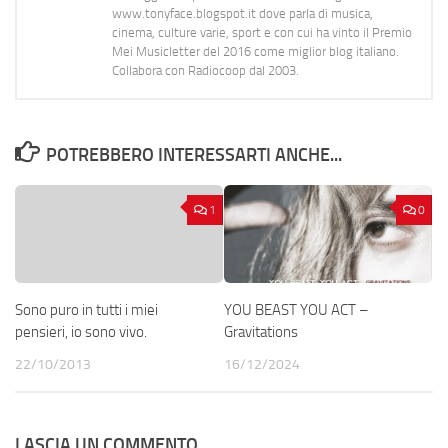
www.tonyface.blogspot.it dove parla di musica,
cinema, culture varie, sport e con cui ha vinto il Premio
Mei Musicletter del 2016 come miglior blog italiano.
Collabora con Radiocoop dal 2003.
POTREBBERO INTERESSARTI ANCHE...
1
0
Sono puro in tutti i miei
YOU BEAST YOU ACT –
pensieri, io sono vivo.
Gravitations
22/10/2013
16/12/2024
LASCIA UN COMMENTO