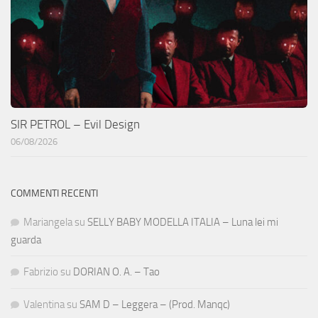
SIR PETROL – Evil Design
06/08/2026
COMMENTI RECENTI
Mariangela
su
SELLY BABY MODELLA ITALIA – Luna lei mi
guarda
Fabrizio
su
DORIAN O. A. – Tao
Valentina
su
SAM D – Leggera – (Prod. Manqc)