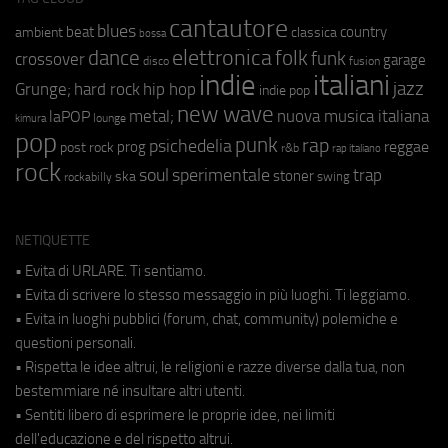
cantautore
blues
beat
country
ambient
classica
bossa
elettronica
dance
folk
funk
crossover
garage
fusion
disco
indie
italiani
jazz
hip hop
Grunge;
hard rock
indie pop
new wave
metal;
nuova musica italiana
laPOP
lounge
kimura
pop
punk
rap
psichedelia
reggae
prog
post rock
r&b
rap italiano
rock
soul
sperimentale
trap
stoner
ska
swing
rockabilly
NETIQUETTE
• Evita di URLARE. Ti sentiamo.
• Evita di scrivere lo stesso messaggio in più luoghi. Ti leggiamo.
• Evita in luoghi pubblici (forum, chat, community) polemiche e
questioni personali.
• Rispetta le idee altrui, le religioni e razze diverse dalla tua, non
bestemmiare né insultare altri utenti.
• Sentiti libero di esprimere le proprie idee, nei limiti
dell'educazione e del rispetto altrui.