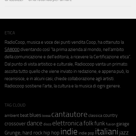
ETICA
RadioCoop, musica e voce dei punti vendita Coop, ha ottenuto la
SA8000
diventando così "la prima azienda al mondo, nell'ambito
della comunicazione e dell'editoria, a ricevere la Certificazione etica".
Dal punto di vista artistico e culturale, Radiocoop vanta un primato:
ascolta tutto quello che viene inviato in redazione, e appena può, lo
recensisce, e in alcuni casi, chiede collaborazione agli artisti.
Radiocoop sostiene l'arte, la cultura e la musica di ogni genere.
TAG CLOUD
cantautore
blues
beat
country
ambient
classica
bossa
elettronica
dance
folk
funk
crossover
garage
fusion
disco
indie
italiani
jazz
hip hop
Grunge;
hard rock
indie pop