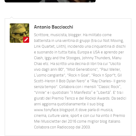
Antonio Bacciocchi
Scrittore, musicista, blogger. Ha militato come
batterista in una ventina di gruppi (tra cui Not Moving,
Link Quartet, Lilith), incidendo una cinquantina di dischi
e suonando in tutta Italia, Europa e USA e aprendo per
Clash, Iggy and the Stooges, Johnny Thunders, Manu
Chao etc. Ha scritto una decina di libri tra cui "Uscito
vivo dagli anni 80", "Mod Generations", "Paul Weller,
L’uomo cangiante", "Rock n Goal", "Rock n Spor"t, Gil
Scott-Heron Il Bob Dylan Nero" e "Ray Charles- Il genio
senza tempo". Collabora con i mensili “Classic Rock”,
"Vinile" e i quotidiani “Il Manifesto” e “Libertà”. E' tra i
giurati del Premio Tenco e del Rockol Awards. Da sedici
anni aggiorna quotidianamente il suo blog
www.tonyface.blogspot.it dove parla di musica,
cinema, culture varie, sport e con cui ha vinto il Premio
Mei Musicletter del 2016 come miglior blog italiano.
Collabora con Radiocoop dal 2003.