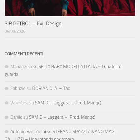
SIR PETROL – Evil Design
06/08/2026
COMMENTI RECENTI
Mariangela
su
SELLY BABY MODELLA ITALIA – Luna lei mi
guarda
Fabrizio
su
DORIAN O. A. – Tao
Valentina
su
SAM D – Leggera – (Prod. Manqc)
Danilo
su
SAM D – Leggera – (Prod. Manqc)
Antonio Bacciocchi
su
STEFANO SPAZZI / IVANO MAGI
GALLUZZI – Una rotonda per amare