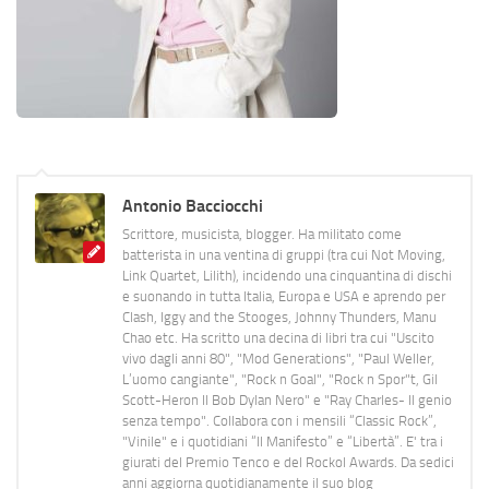
Antonio Bacciocchi
Scrittore, musicista, blogger. Ha militato come
batterista in una ventina di gruppi (tra cui Not Moving,
Link Quartet, Lilith), incidendo una cinquantina di dischi
e suonando in tutta Italia, Europa e USA e aprendo per
Clash, Iggy and the Stooges, Johnny Thunders, Manu
Chao etc. Ha scritto una decina di libri tra cui "Uscito
vivo dagli anni 80", "Mod Generations", "Paul Weller,
L’uomo cangiante", "Rock n Goal", "Rock n Spor"t, Gil
Scott-Heron Il Bob Dylan Nero" e "Ray Charles- Il genio
senza tempo". Collabora con i mensili “Classic Rock”,
"Vinile" e i quotidiani “Il Manifesto” e “Libertà”. E' tra i
giurati del Premio Tenco e del Rockol Awards. Da sedici
anni aggiorna quotidianamente il suo blog