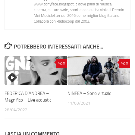
www.tonyface.blogspot.it dove parla di musica,
cinema, culture varie, sport e con cui ha vinto il Premio
Mei Musicletter del 2016 come miglior blog italiano.
Collabora con Radiocoop dal 2003.
POTREBBERO INTERESSARTI ANCHE...
0
0
FEDERICA D’ANDREA –
NINFEA – Sono virtuale
Magnifico – Live acoustic
11/03/2021
28/04/2022
LASCIA UN COMMENTO