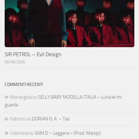
SIR PETROL – Evil Design
06/08/2026
COMMENTI RECENTI
Mariangela
su
SELLY BABY MODELLA ITALIA – Luna lei mi
guarda
Fabrizio
su
DORIAN O. A. – Tao
Valentina
su
SAM D – Leggera – (Prod. Manqc)