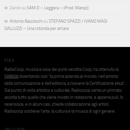
Danilo
su
SAM D – Leggera – (Prod. Manqc)
Antonio Bacciocchi
su
STEFANO SPAZZI / IVANO MAGI
GALLUZZI – Una rotonda per amare
ETICA
RadioCoop, musica e voce dei punti vendita Coop, ha ottenuto la
SA8000
diventando così "la prima azienda al mondo, nell'ambito
della comunicazione e dell'editoria, a ricevere la Certificazione etica".
Dal punto di vista artistico e culturale, Radiocoop vanta un primato:
ascolta tutto quello che viene inviato in redazione, e appena può, lo
recensisce, e in alcuni casi, chiede collaborazione agli artisti.
Radiocoop sostiene l'arte, la cultura e la musica di ogni genere.
TAG CLOUD