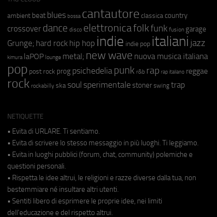
cantautore
blues
beat
country
ambient
classica
bossa
elettronica
dance
folk
funk
crossover
garage
fusion
disco
indie
italiani
jazz
hip hop
Grunge;
hard rock
indie pop
new wave
metal;
nuova musica italiana
laPOP
lounge
kimura
pop
punk
rap
psichedelia
reggae
prog
post rock
r&b
rap italiano
rock
soul
sperimentale
trap
stoner
ska
swing
rockabilly
NETIQUETTE
• Evita di URLARE. Ti sentiamo.
• Evita di scrivere lo stesso messaggio in più luoghi. Ti leggiamo.
• Evita in luoghi pubblici (forum, chat, community) polemiche e
questioni personali.
• Rispetta le idee altrui, le religioni e razze diverse dalla tua, non
bestemmiare né insultare altri utenti.
• Sentiti libero di esprimere le proprie idee, nei limiti
dell'educazione e del rispetto altrui.