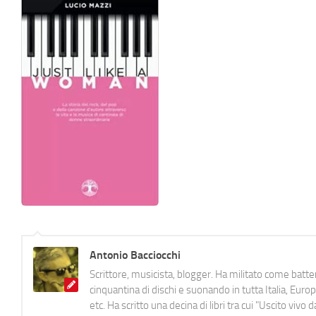
Antonio Bacciocchi
Scrittore, musicista, blogger. Ha militato come batter
cinquantina di dischi e suonando in tutta Italia, E
etc. Ha scritto una decina di libri tra cui "Uscito viv