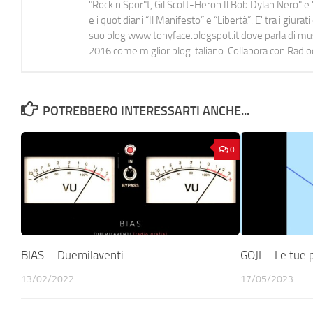
"Rock n Spor"t, Gil Scott-Heron Il Bob Dylan Nero" e "
e i quotidiani “Il Manifesto” e “Libertà”. E' tra i gi
suo blog www.tonyface.blogspot.it dove parla di music
2016 come miglior blog italiano. Collabora con Radi
POTREBBERO INTERESSARTI ANCHE...
0
BIAS – Duemilaventi
GOJI – Le tue 
13/02/2022
17/05/2023