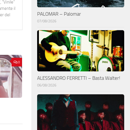
 "Vinile"
namente il
PALOMAR – Palomar
er del
07/08/2026
0
ALESSANDRO FERRETTI – Basta Walter!
06/08/2026