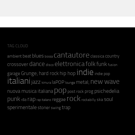
TAG CLOUD
cantautore
blues
beat
country
ambient
classica
bossa
elettronica
dance
folk
funk
crossover
fusion
disco
indie
hip hop
Grunge;
hard rock
garage
indie pop
italiani
new wave
jazz
metal;
laPOP
lounge
kimura
pop
psichedelia
nuova musica italiana
prog
post rock
rock
punk
rap
soul
reggae
ska
r&b
rockabilly
rap italiano
sperimentale
trap
stoner
swing