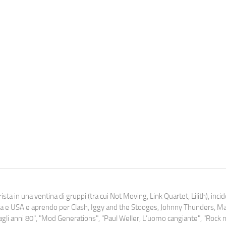
ista in una ventina di gruppi (tra cui Not Moving, Link Quartet, Lilith), inc
uropa e USA e aprendo per Clash, Iggy and the Stooges, Johnny Thunders, 
o dagli anni 80", "Mod Generations", "Paul Weller, L’uomo cangiante", "Rock n