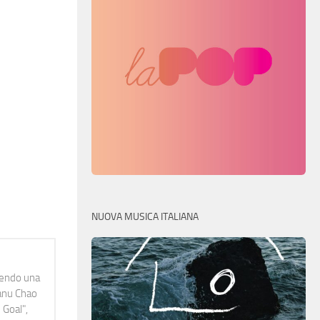
NUOVA MUSICA ITALIANA
idendo una
Manu Chao
 Goal",