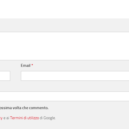
Email
*
prossima volta che commento.
cy
e ai
Termini di utilizzo
di Google.