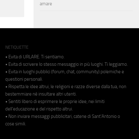
amare
NETIQUETTE
• Evita di URLARE. Ti sentiamo.
• Evita di scrivere lo stesso messaggio in più luoghi. Ti leggiamo.
• Evita in luoghi pubblici (forum, chat, community) polemiche e
questioni personali.
• Rispetta le idee altrui, le religioni e razze diverse dalla tua, non
bestemmiare né insultare altri utenti.
• Sentiti libero di esprimere le proprie idee, nei limiti
dell'educazione e del rispetto altrui.
• Non inviare messaggi pubblicitari, catene di Sant'Antonio o
cose simili.