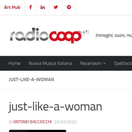
Art Hub
Salta al contenuto
Immagini, suoni, mus
Home
Nuova Musica Italiana
Recensioni
Spettacol
JUST-LIKE-A-WOMAN
just-like-a-woman
DI
ANTONIO BACCIOCCHI
·
25/02/2022