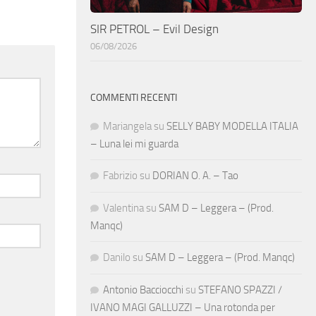
SIR PETROL – Evil Design
06/08/2026
COMMENTI RECENTI
Mariangela
su
SELLY BABY MODELLA ITALIA
– Luna lei mi guarda
Fabrizio
su
DORIAN O. A. – Tao
Valentina
su
SAM D – Leggera – (Prod.
Manqc)
Danilo
su
SAM D – Leggera – (Prod. Manqc)
Antonio Bacciocchi
su
STEFANO SPAZZI /
IVANO MAGI GALLUZZI – Una rotonda per