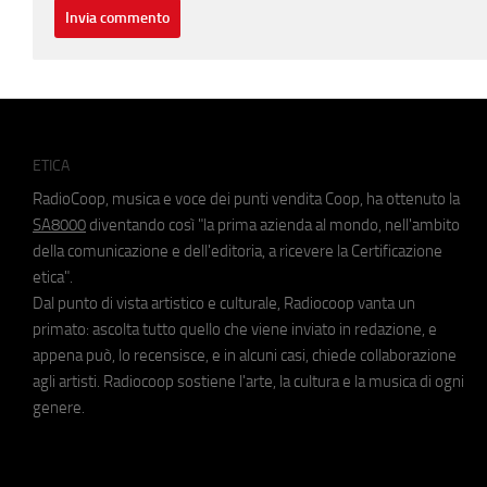
ETICA
RadioCoop, musica e voce dei punti vendita Coop, ha ottenuto la
SA8000
diventando così "la prima azienda al mondo, nell'ambito
della comunicazione e dell'editoria, a ricevere la Certificazione
etica".
Dal punto di vista artistico e culturale, Radiocoop vanta un
primato: ascolta tutto quello che viene inviato in redazione, e
appena può, lo recensisce, e in alcuni casi, chiede collaborazione
agli artisti. Radiocoop sostiene l'arte, la cultura e la musica di ogni
genere.