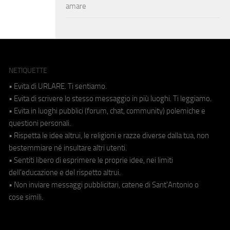
amare
NETIQUETTE
• Evita di URLARE. Ti sentiamo.
• Evita di scrivere lo stesso messaggio in più luoghi. Ti leggiamo.
• Evita in luoghi pubblici (forum, chat, community) polemiche e
questioni personali.
• Rispetta le idee altrui, le religioni e razze diverse dalla tua, non
bestemmiare né insultare altri utenti.
• Sentiti libero di esprimere le proprie idee, nei limiti
dell'educazione e del rispetto altrui.
• Non inviare messaggi pubblicitari, catene di Sant'Antonio o
cose simili.