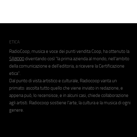
ETICA
RadioCoop, musica e voce dei punti vendita Coop, ha ottenuto la
SA8000
diventando così "la prima azienda al mondo, nell'ambito
della comunicazione e dell'editoria, a ricevere la Certificazione
etica".
Dal punto di vista artistico e culturale, Radiocoop vanta un
primato: ascolta tutto quello che viene inviato in redazione, e
appena può, lo recensisce, e in alcuni casi, chiede collaborazione
agli artisti. Radiocoop sostiene l'arte, la cultura e la musica di ogni
genere.