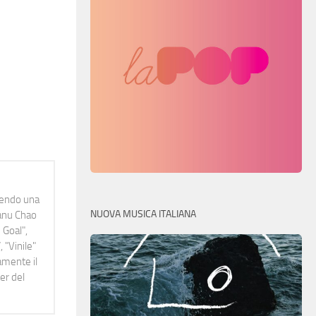
idendo una
NUOVA MUSICA ITALIANA
Manu Chao
 Goal",
 "Vinile"
namente il
er del