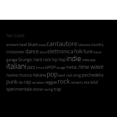
TAG CLOUD
cantautore
blues
beat
country
ambient
classica
bossa
elettronica
dance
folk
funk
crossover
fusion
disco
indie
hip hop
Grunge;
hard rock
garage
indie pop
italiani
new wave
jazz
metal;
laPOP
lounge
kimura
pop
psichedelia
nuova musica italiana
prog
post rock
rock
punk
rap
soul
reggae
ska
r&b
rockabilly
rap italiano
sperimentale
trap
stoner
swing