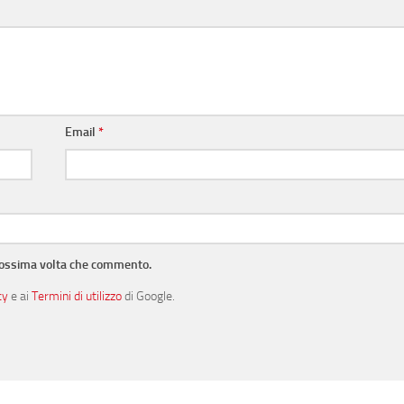
Email
*
prossima volta che commento.
cy
e ai
Termini di utilizzo
di Google.