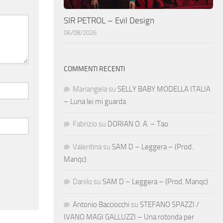
SIR PETROL – Evil Design
06/08/2026
COMMENTI RECENTI
Mariangela
su
SELLY BABY MODELLA ITALIA
– Luna lei mi guarda
Fabrizio
su
DORIAN O. A. – Tao
Valentina
su
SAM D – Leggera – (Prod.
Manqc)
Danilo
su
SAM D – Leggera – (Prod. Manqc)
Antonio Bacciocchi
su
STEFANO SPAZZI /
IVANO MAGI GALLUZZI – Una rotonda per