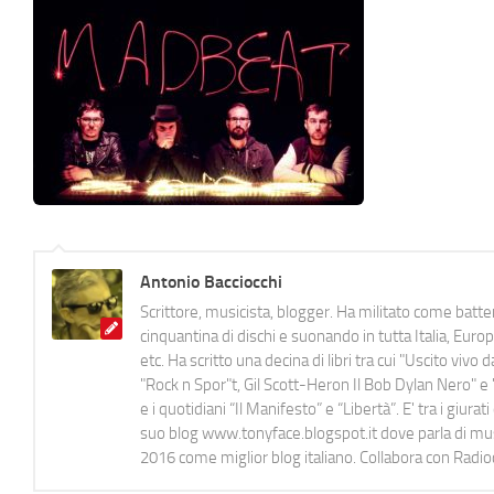
Antonio Bacciocchi
Scrittore, musicista, blogger. Ha militato come batter
cinquantina di dischi e suonando in tutta Italia, E
etc. Ha scritto una decina di libri tra cui "Uscito viv
"Rock n Spor"t, Gil Scott-Heron Il Bob Dylan Nero" e "
e i quotidiani “Il Manifesto” e “Libertà”. E' tra i gi
suo blog www.tonyface.blogspot.it dove parla di music
2016 come miglior blog italiano. Collabora con Radi