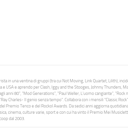
ista in una ventina di gruppi (tra cui Not Moving, Link Quartet, Lilith), inc
uropa e USA e aprendo per Clash, Iggy and the Stooges, Johnny Thunders, 
o dagli anni 80", "Mod Generations", "Paul Weller, L’uomo cangiante", "Rock n
Ray Charles- Il genio senza tempo". Collabora con i mensili “Classic Rock”,
urati del Premio Tenco e del Rockol Awards. Da sedici anni aggiorna quotidia
a, cinema, culture varie, sport e con cui ha vinto il Premio Mei Musiclett
ocoop dal 2003.