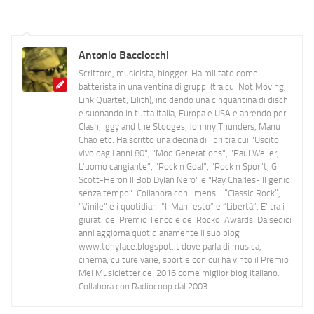
Antonio Bacciocchi
Scrittore, musicista, blogger. Ha militato come
batterista in una ventina di gruppi (tra cui Not Moving,
Link Quartet, Lilith), incidendo una cinquantina di dischi
e suonando in tutta Italia, Europa e USA e aprendo per
Clash, Iggy and the Stooges, Johnny Thunders, Manu
Chao etc. Ha scritto una decina di libri tra cui "Uscito
vivo dagli anni 80", "Mod Generations", "Paul Weller,
L’uomo cangiante", "Rock n Goal", "Rock n Spor"t, Gil
Scott-Heron Il Bob Dylan Nero" e "Ray Charles- Il genio
senza tempo". Collabora con i mensili “Classic Rock”,
"Vinile" e i quotidiani “Il Manifesto” e “Libertà”. E' tra i
giurati del Premio Tenco e del Rockol Awards. Da sedici
anni aggiorna quotidianamente il suo blog
www.tonyface.blogspot.it dove parla di musica,
cinema, culture varie, sport e con cui ha vinto il Premio
Mei Musicletter del 2016 come miglior blog italiano.
Collabora con Radiocoop dal 2003.