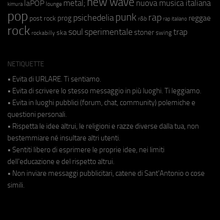
new wave
metal;
nuova musica italiana
laPOP
lounge
kimura
pop
punk
rap
psichedelia
reggae
prog
post rock
r&b
rap italiano
rock
soul
sperimentale
trap
stoner
ska
swing
rockabilly
NETIQUETTE
• Evita di URLARE. Ti sentiamo.
• Evita di scrivere lo stesso messaggio in più luoghi. Ti leggiamo.
• Evita in luoghi pubblici (forum, chat, community) polemiche e
questioni personali.
• Rispetta le idee altrui, le religioni e razze diverse dalla tua, non
bestemmiare né insultare altri utenti.
• Sentiti libero di esprimere le proprie idee, nei limiti
dell'educazione e del rispetto altrui.
• Non inviare messaggi pubblicitari, catene di Sant'Antonio o cose
simili.