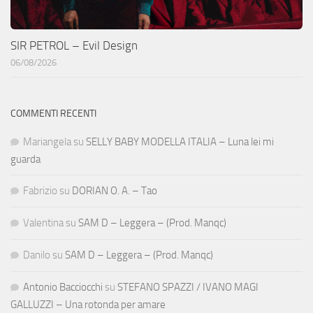
SIR PETROL – Evil Design
06/08/2026
COMMENTI RECENTI
Mariangela
su
SELLY BABY MODELLA ITALIA – Luna lei mi
guarda
Fabrizio
su
DORIAN O. A. – Tao
Valentina
su
SAM D – Leggera – (Prod. Manqc)
Danilo
su
SAM D – Leggera – (Prod. Manqc)
Antonio Bacciocchi
su
STEFANO SPAZZI / IVANO MAGI
GALLUZZI – Una rotonda per amare