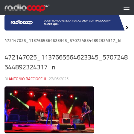
Salta al contenuto
472147025_1137665564623345_5707248544892324317_N
472147025_1137665564623345_5707248
544892324317_n
DI
ANTONIO BACCIOCCHI
·
27/05/2025