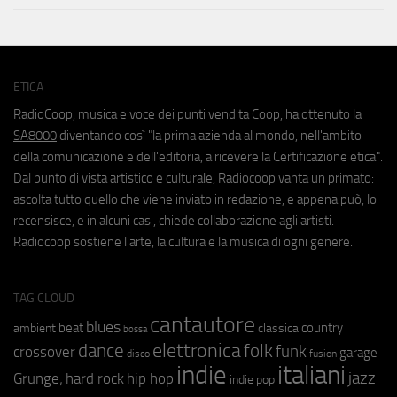
ETICA
RadioCoop, musica e voce dei punti vendita Coop, ha ottenuto la
SA8000
diventando così "la prima azienda al mondo, nell'ambito
della comunicazione e dell'editoria, a ricevere la Certificazione etica".
Dal punto di vista artistico e culturale, Radiocoop vanta un primato:
ascolta tutto quello che viene inviato in redazione, e appena può, lo
recensisce, e in alcuni casi, chiede collaborazione agli artisti.
Radiocoop sostiene l'arte, la cultura e la musica di ogni genere.
TAG CLOUD
cantautore
blues
beat
country
ambient
classica
bossa
elettronica
dance
folk
funk
crossover
garage
fusion
disco
indie
italiani
jazz
hip hop
Grunge;
hard rock
indie pop