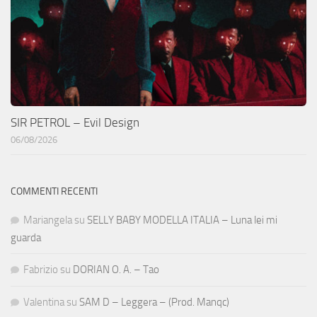
SIR PETROL – Evil Design
06/08/2026
COMMENTI RECENTI
Mariangela
su
SELLY BABY MODELLA ITALIA – Luna lei mi
guarda
Fabrizio
su
DORIAN O. A. – Tao
Valentina
su
SAM D – Leggera – (Prod. Manqc)