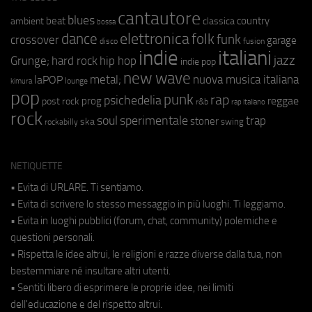
cantautore
blues
beat
country
ambient
classica
bossa
elettronica
dance
folk
funk
crossover
garage
fusion
disco
indie
italiani
jazz
hip hop
Grunge;
hard rock
indie pop
new wave
metal;
nuova musica italiana
laPOP
lounge
kimura
pop
punk
rap
psichedelia
reggae
prog
post rock
r&b
rap italiano
rock
soul
sperimentale
trap
stoner
ska
swing
rockabilly
NETIQUETTE
• Evita di URLARE. Ti sentiamo.
• Evita di scrivere lo stesso messaggio in più luoghi. Ti leggiamo.
• Evita in luoghi pubblici (forum, chat, community) polemiche e
questioni personali.
• Rispetta le idee altrui, le religioni e razze diverse dalla tua, non
bestemmiare né insultare altri utenti.
• Sentiti libero di esprimere le proprie idee, nei limiti
dell'educazione e del rispetto altrui.