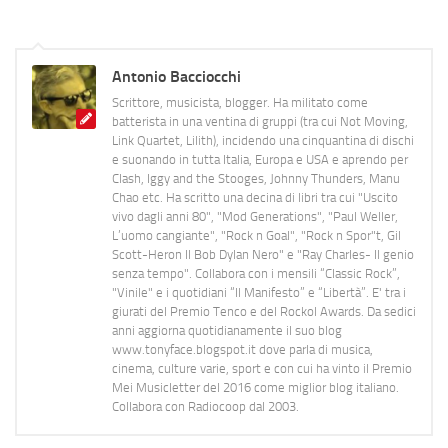
Antonio Bacciocchi
Scrittore, musicista, blogger. Ha militato come
batterista in una ventina di gruppi (tra cui Not Moving,
Link Quartet, Lilith), incidendo una cinquantina di dischi
e suonando in tutta Italia, Europa e USA e aprendo per
Clash, Iggy and the Stooges, Johnny Thunders, Manu
Chao etc. Ha scritto una decina di libri tra cui "Uscito
vivo dagli anni 80", "Mod Generations", "Paul Weller,
L’uomo cangiante", "Rock n Goal", "Rock n Spor"t, Gil
Scott-Heron Il Bob Dylan Nero" e "Ray Charles- Il genio
senza tempo". Collabora con i mensili “Classic Rock”,
"Vinile" e i quotidiani “Il Manifesto” e “Libertà”. E' tra i
giurati del Premio Tenco e del Rockol Awards. Da sedici
anni aggiorna quotidianamente il suo blog
www.tonyface.blogspot.it dove parla di musica,
cinema, culture varie, sport e con cui ha vinto il Premio
Mei Musicletter del 2016 come miglior blog italiano.
Collabora con Radiocoop dal 2003.