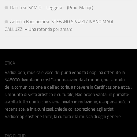
Danilo
su
SAM D – Leggera – (Prod. Manqc)
Antonio Bacciocchi
su
STEFANO SPAZZI / IVANO MAGI
GALLUZZI – Una rotonda per amare
ETICA
RadioCoop, musica e voce dei punti vendita Coop, ha ottenuto la
SA8000
diventando così "la prima azienda al mondo, nell'ambito
della comunicazione e dell'editoria, a ricevere la Certificazione etica".
Dal punto di vista artistico e culturale, Radiocoop vanta un primato:
ascolta tutto quello che viene inviato in redazione, e appena può, lo
recensisce, e in alcuni casi, chiede collaborazione agli artisti.
Radiocoop sostiene l'arte, la cultura e la musica di ogni genere.
TAG CLOUD