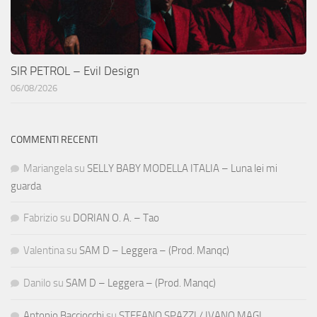
SIR PETROL – Evil Design
06/08/2026
COMMENTI RECENTI
Mariangela
su
SELLY BABY MODELLA ITALIA – Luna lei mi
guarda
Fabrizio
su
DORIAN O. A. – Tao
Valentina
su
SAM D – Leggera – (Prod. Manqc)
Danilo
su
SAM D – Leggera – (Prod. Manqc)
Antonio Bacciocchi
su
STEFANO SPAZZI / IVANO MAGI