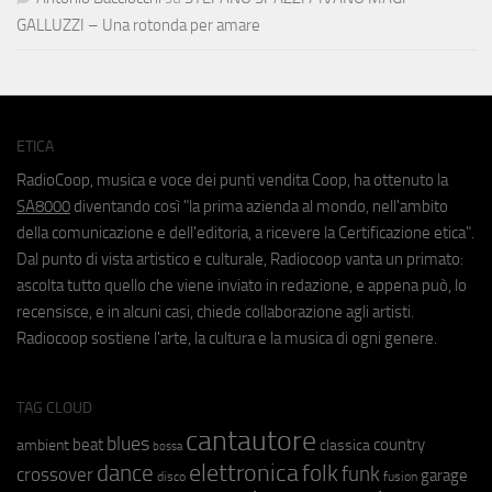
GALLUZZI – Una rotonda per amare
ETICA
RadioCoop, musica e voce dei punti vendita Coop, ha ottenuto la
SA8000
diventando così "la prima azienda al mondo, nell'ambito
della comunicazione e dell'editoria, a ricevere la Certificazione etica".
Dal punto di vista artistico e culturale, Radiocoop vanta un primato:
ascolta tutto quello che viene inviato in redazione, e appena può, lo
recensisce, e in alcuni casi, chiede collaborazione agli artisti.
Radiocoop sostiene l'arte, la cultura e la musica di ogni genere.
TAG CLOUD
cantautore
blues
beat
country
ambient
classica
bossa
elettronica
dance
folk
funk
crossover
garage
fusion
disco