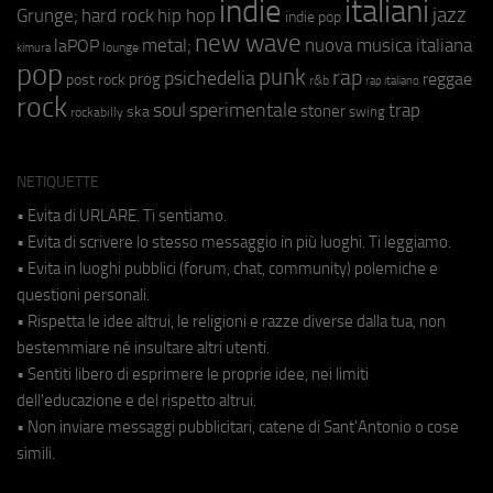
indie
italiani
jazz
hip hop
Grunge;
hard rock
indie pop
new wave
metal;
nuova musica italiana
laPOP
lounge
kimura
pop
punk
rap
psichedelia
reggae
prog
post rock
r&b
rap italiano
rock
soul
sperimentale
trap
stoner
ska
swing
rockabilly
NETIQUETTE
• Evita di URLARE. Ti sentiamo.
• Evita di scrivere lo stesso messaggio in più luoghi. Ti leggiamo.
• Evita in luoghi pubblici (forum, chat, community) polemiche e
questioni personali.
• Rispetta le idee altrui, le religioni e razze diverse dalla tua, non
bestemmiare né insultare altri utenti.
• Sentiti libero di esprimere le proprie idee, nei limiti
dell'educazione e del rispetto altrui.
• Non inviare messaggi pubblicitari, catene di Sant'Antonio o cose
simili.