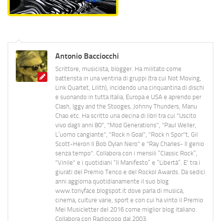
Antonio Bacciocchi
Scrittore, musicista, blogger. Ha militato come
batterista in una ventina di gruppi (tra cui Not Moving,
Link Quartet, Lilith), incidendo una cinquantina di dischi
e suonando in tutta Italia, Europa e USA e aprendo per
Clash, Iggy and the Stooges, Johnny Thunders, Manu
Chao etc. Ha scritto una decina di libri tra cui "Uscito
vivo dagli anni 80", "Mod Generations", "Paul Weller,
L’uomo cangiante", "Rock n Goal", "Rock n Spor"t, Gil
Scott-Heron Il Bob Dylan Nero" e "Ray Charles- Il genio
senza tempo". Collabora con i mensili “Classic Rock”,
"Vinile" e i quotidiani “Il Manifesto” e “Libertà”. E' tra i
giurati del Premio Tenco e del Rockol Awards. Da sedici
anni aggiorna quotidianamente il suo blog
www.tonyface.blogspot.it dove parla di musica,
cinema, culture varie, sport e con cui ha vinto il Premio
Mei Musicletter del 2016 come miglior blog italiano.
Collabora con Radiocoop dal 2003.