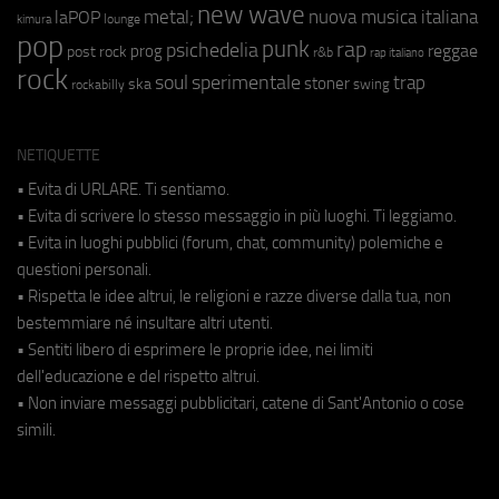
new wave
metal;
nuova musica italiana
laPOP
lounge
kimura
pop
punk
rap
psichedelia
reggae
prog
post rock
r&b
rap italiano
rock
soul
sperimentale
trap
stoner
ska
swing
rockabilly
NETIQUETTE
• Evita di URLARE. Ti sentiamo.
• Evita di scrivere lo stesso messaggio in più luoghi. Ti leggiamo.
• Evita in luoghi pubblici (forum, chat, community) polemiche e
questioni personali.
• Rispetta le idee altrui, le religioni e razze diverse dalla tua, non
bestemmiare né insultare altri utenti.
• Sentiti libero di esprimere le proprie idee, nei limiti
dell'educazione e del rispetto altrui.
• Non inviare messaggi pubblicitari, catene di Sant'Antonio o cose
simili.