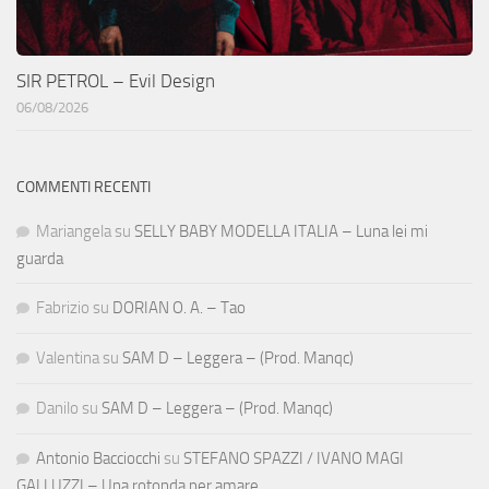
SIR PETROL – Evil Design
06/08/2026
COMMENTI RECENTI
Mariangela
su
SELLY BABY MODELLA ITALIA – Luna lei mi
guarda
Fabrizio
su
DORIAN O. A. – Tao
Valentina
su
SAM D – Leggera – (Prod. Manqc)
Danilo
su
SAM D – Leggera – (Prod. Manqc)
Antonio Bacciocchi
su
STEFANO SPAZZI / IVANO MAGI
GALLUZZI – Una rotonda per amare