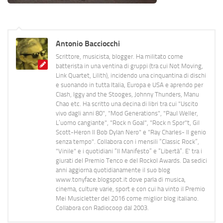
Antonio Bacciocchi
Scrittore, musicista, blogger. Ha militato come
batterista in una ventina di gruppi (tra cui Not Moving,
Link Quartet, Lilith), incidendo una cinquantina di dischi
e suonando in tutta Italia, Europa e USA e aprendo per
Clash, Iggy and the Stooges, Johnny Thunders, Manu
Chao etc. Ha scritto una decina di libri tra cui "Uscito
vivo dagli anni 80", "Mod Generations", "Paul Weller,
L’uomo cangiante", "Rock n Goal", "Rock n Spor"t, Gil
Scott-Heron Il Bob Dylan Nero" e "Ray Charles- Il genio
senza tempo". Collabora con i mensili “Classic Rock”,
"Vinile" e i quotidiani “Il Manifesto” e “Libertà”. E' tra i
giurati del Premio Tenco e del Rockol Awards. Da sedici
anni aggiorna quotidianamente il suo blog
www.tonyface.blogspot.it dove parla di musica,
cinema, culture varie, sport e con cui ha vinto il Premio
Mei Musicletter del 2016 come miglior blog italiano.
Collabora con Radiocoop dal 2003.