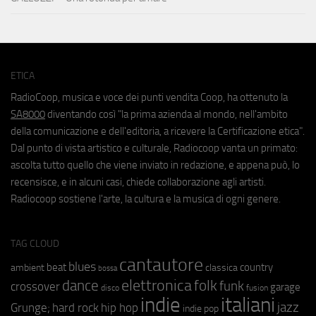
ETICA
RadioCoop, musica e voce dei punti vendita Coop, ha ottenuto la
SA8000
diventando così "la prima azienda al mondo, nell'ambito
della comunicazione e dell'editoria, a ricevere la Certificazione etica".
Dal punto di vista artistico e culturale, Radiocoop vanta un primato:
ascolta tutto quello che viene inviato in redazione, e appena può, lo
recensisce, e in alcuni casi, chiede collaborazione agli artisti.
Radiocoop sostiene l'arte, la cultura e la musica di ogni genere.
TAG CLOUD
cantautore
blues
beat
country
ambient
classica
bossa
elettronica
dance
folk
funk
crossover
garage
fusion
disco
indie
italiani
jazz
hip hop
Grunge;
hard rock
indie pop