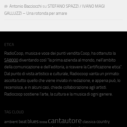
Antonio Bacciocchi
su
STEFANO SPAZZI / IVANO MAGI
GALLUZZI – Una rotonda per amare
ETICA
RadioCoop, musica e voce dei punti vendita Coop, ha ottenuto la
SA8000
diventando così "la prima azienda al mondo, nell'ambito
della comunicazione e dell'editoria, a ricevere la Certificazione etica".
Dal punto di vista artistico e culturale, Radiocoop vanta un primato:
ascolta tutto quello che viene inviato in redazione, e appena può, lo
recensisce, e in alcuni casi, chiede collaborazione agli artisti.
Radiocoop sostiene l'arte, la cultura e la musica di ogni genere.
TAG CLOUD
cantautore
blues
beat
country
ambient
classica
bossa