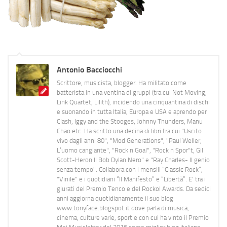
Antonio Bacciocchi
Scrittore, musicista, blogger. Ha militato come
batterista in una ventina di gruppi (tra cui Not Moving,
Link Quartet, Lilith), incidendo una cinquantina di dischi
e suonando in tutta Italia, Europa e USA e aprendo per
Clash, Iggy and the Stooges, Johnny Thunders, Manu
Chao etc. Ha scritto una decina di libri tra cui "Uscito
vivo dagli anni 80", "Mod Generations", "Paul Weller,
L’uomo cangiante", "Rock n Goal", "Rock n Spor"t, Gil
Scott-Heron Il Bob Dylan Nero" e "Ray Charles- Il genio
senza tempo". Collabora con i mensili “Classic Rock”,
"Vinile" e i quotidiani “Il Manifesto” e “Libertà”. E' tra i
giurati del Premio Tenco e del Rockol Awards. Da sedici
anni aggiorna quotidianamente il suo blog
www.tonyface.blogspot.it dove parla di musica,
cinema, culture varie, sport e con cui ha vinto il Premio