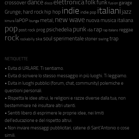
elettronica
dance
folk
funk
crossover
garage
fusion
disco
indie
italiani
jazz
hip hop
Grunge;
hard rock
indie pop
new wave
metal;
nuova musica italiana
laPOP
lounge
kimura
pop
punk
rap
psichedelia
reggae
prog
post rock
r&b
rap italiano
rock
soul
sperimentale
trap
stoner
ska
swing
rockabilly
NETIQUETTE
• Evita di URLARE. Ti sentiamo.
• Evita di scrivere lo stesso messaggio in più luoghi. Ti leggiamo.
• Evita in luoghi pubblici (forum, chat, community) polemiche e
questioni personali.
• Rispetta le idee altrui, le religioni e razze diverse dalla tua, non
bestemmiare né insultare altri utenti.
• Sentiti libero di esprimere le proprie idee, nei limiti
dell'educazione e del rispetto altrui.
• Non inviare messaggi pubblicitari, catene di Sant'Antonio o cose
simili.