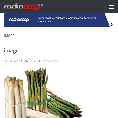
Salta al contenuto
IMAGE
image
DI
ANTONIO BACCIOCCHI
·
24/03/2026