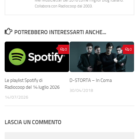
Mei Musicletter del 2016 come miglior blog italiano.
Collabora con Radiocoop dal 2003.
POTREBBERO INTERESSARTI ANCHE...
0
0
Le playlist Spotify di
D-STORTA – In Coma
Radiocoop del 14 luglio 2026
30/04/2018
14/07/2026
LASCIA UN COMMENTO