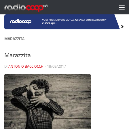
Salta al contenuto
MARAZZITA
Marazzita
DI
ANTONIO BACCIOCCHI
·
18/09/2017