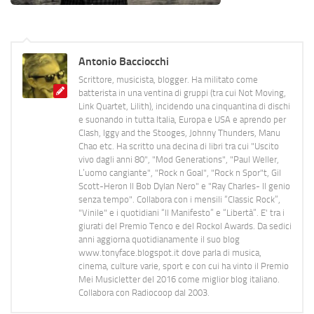
Antonio Bacciocchi
Scrittore, musicista, blogger. Ha militato come
batterista in una ventina di gruppi (tra cui Not Moving,
Link Quartet, Lilith), incidendo una cinquantina di dischi
e suonando in tutta Italia, Europa e USA e aprendo per
Clash, Iggy and the Stooges, Johnny Thunders, Manu
Chao etc. Ha scritto una decina di libri tra cui "Uscito
vivo dagli anni 80", "Mod Generations", "Paul Weller,
L’uomo cangiante", "Rock n Goal", "Rock n Spor"t, Gil
Scott-Heron Il Bob Dylan Nero" e "Ray Charles- Il genio
senza tempo". Collabora con i mensili “Classic Rock”,
"Vinile" e i quotidiani “Il Manifesto” e “Libertà”. E' tra i
giurati del Premio Tenco e del Rockol Awards. Da sedici
anni aggiorna quotidianamente il suo blog
www.tonyface.blogspot.it dove parla di musica,
cinema, culture varie, sport e con cui ha vinto il Premio
Mei Musicletter del 2016 come miglior blog italiano.
Collabora con Radiocoop dal 2003.