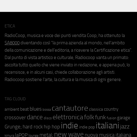
ETICA
RadioCoop, musica e voce dei punti vendita Coop, ha ottenuto la
SA8000
diventando così "la prima azienda al mondo, nell'ambito
della comunicazione e dell'editoria, a ricevere la Certificazione etica".
Dal punto di vista artistico e culturale, Radiocoop vanta un primato:
ascolta tutto quello che viene inviato in redazione, e appena può, lo
recensisce, e in alcuni casi, chiede collaborazione agli artisti.
Radiocoop sostiene l'arte, la cultura e la musica di ogni genere.
TAG CLOUD
cantautore
blues
beat
country
ambient
classica
bossa
elettronica
dance
folk
funk
crossover
garage
fusion
disco
indie
italiani
jazz
hip hop
Grunge;
hard rock
indie pop
new wave
metal;
nuova musica italiana
laPOP
lounge
kimura