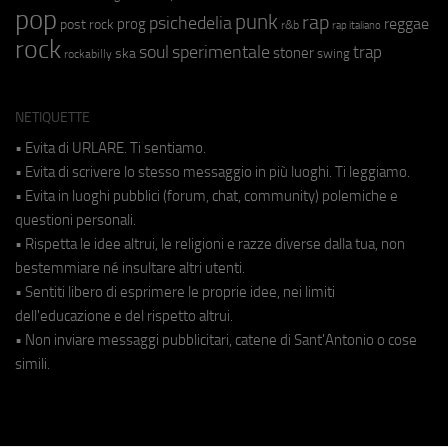
pop
punk
rap
psichedelia
reggae
prog
post rock
r&b
rap italiano
rock
soul
sperimentale
trap
stoner
ska
swing
rockabilly
NETIQUETTE
• Evita di URLARE. Ti sentiamo.
• Evita di scrivere lo stesso messaggio in più luoghi. Ti leggiamo.
• Evita in luoghi pubblici (forum, chat, community) polemiche e
questioni personali.
• Rispetta le idee altrui, le religioni e razze diverse dalla tua, non
bestemmiare né insultare altri utenti.
• Sentiti libero di esprimere le proprie idee, nei limiti
dell'educazione e del rispetto altrui.
• Non inviare messaggi pubblicitari, catene di Sant'Antonio o cose
simili.