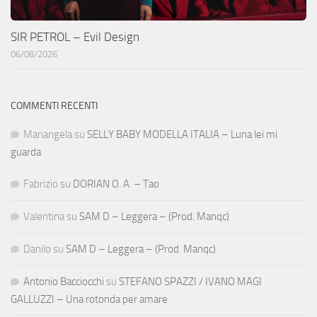
SIR PETROL – Evil Design
06/08/2026
COMMENTI RECENTI
Mariangela
su
SELLY BABY MODELLA ITALIA – Luna lei mi
guarda
Fabrizio
su
DORIAN O. A. – Tao
Valentina
su
SAM D – Leggera – (Prod. Manqc)
Danilo
su
SAM D – Leggera – (Prod. Manqc)
Antonio Bacciocchi
su
STEFANO SPAZZI / IVANO MAGI
GALLUZZI – Una rotonda per amare