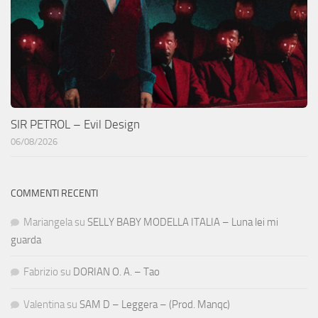
SIR PETROL – Evil Design
06/08/2026
COMMENTI RECENTI
Mariangela
su
SELLY BABY MODELLA ITALIA – Luna lei mi
guarda
Fabrizio
su
DORIAN O. A. – Tao
Valentina
su
SAM D – Leggera – (Prod. Manqc)