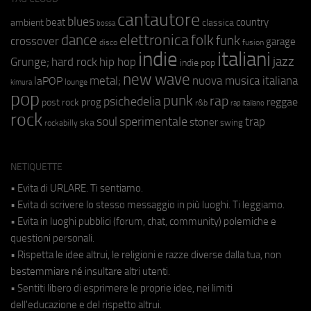
cantautore
blues
beat
country
ambient
classica
bossa
elettronica
dance
folk
funk
crossover
garage
fusion
disco
indie
italiani
jazz
hip hop
Grunge;
hard rock
indie pop
new wave
metal;
nuova musica italiana
laPOP
lounge
kimura
pop
punk
rap
psichedelia
reggae
prog
post rock
r&b
rap italiano
rock
soul
sperimentale
trap
stoner
ska
swing
rockabilly
NETIQUETTE
• Evita di URLARE. Ti sentiamo.
• Evita di scrivere lo stesso messaggio in più luoghi. Ti leggiamo.
• Evita in luoghi pubblici (forum, chat, community) polemiche e
questioni personali.
• Rispetta le idee altrui, le religioni e razze diverse dalla tua, non
bestemmiare né insultare altri utenti.
• Sentiti libero di esprimere le proprie idee, nei limiti
dell'educazione e del rispetto altrui.