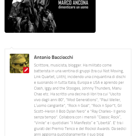
Antonio Bacciocchi
Scrittore, musicista, blogger. Ha militato come
batterista in una ventina di gruppi (tra cui Not Moving,
Link Quartet, Lilith), incidendo una cinquantina di dischi
e suonando in tutta Italia, Europa e USA e aprendo per
Clash, Iggy and the Stooges, Johnny Thunders, Manu
Chao etc. Ha scritto una decina di libri tra cui "Uscito
vivo dagli anni 80", "Mod Generations", "Paul Weller,
L’uomo cangiante", "Rock n Goal", "Rock n Spor"t, Gil
Scott-Heron Il Bob Dylan Nero" e "Ray Charles- Il genio
senza tempo". Collabora con i mensili “Classic Rock”,
"Vinile" e i quotidiani “Il Manifesto” e “Libertà”. E' tra i
giurati del Premio Tenco e del Rockol Awards. Da sedici
anni aggiorna quotidianamente il suo blog