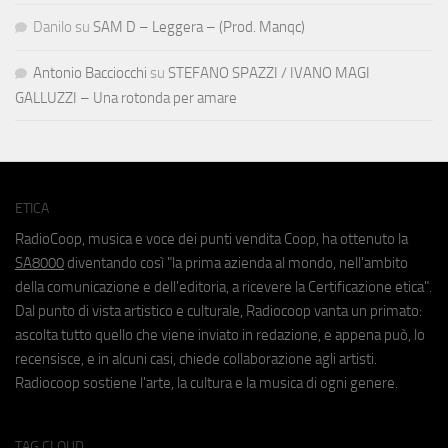
Danilo
su
SAM D – Leggera – (Prod. Manqc)
Antonio Bacciocchi
su
STEFANO SPAZZI / IVANO MAGI
GALLUZZI – Una rotonda per amare
ETICA
RadioCoop, musica e voce dei punti vendita Coop, ha ottenuto la
SA8000
diventando così "la prima azienda al mondo, nell'ambito
della comunicazione e dell'editoria, a ricevere la Certificazione etica".
Dal punto di vista artistico e culturale, Radiocoop vanta un primato:
ascolta tutto quello che viene inviato in redazione, e appena può, lo
recensisce, e in alcuni casi, chiede collaborazione agli artisti.
Radiocoop sostiene l'arte, la cultura e la musica di ogni genere.
TAG CLOUD