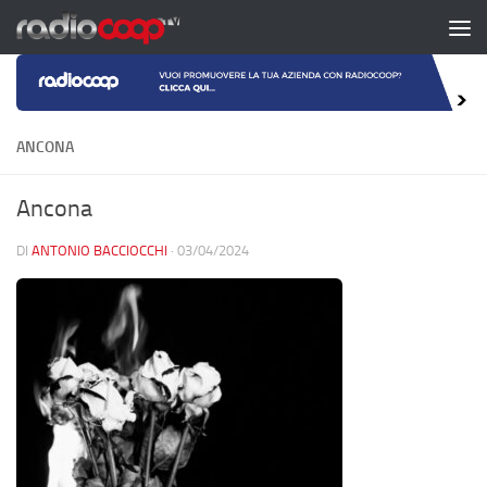
Salta al contenuto
ANCONA
Ancona
DI
ANTONIO BACCIOCCHI
·
03/04/2024