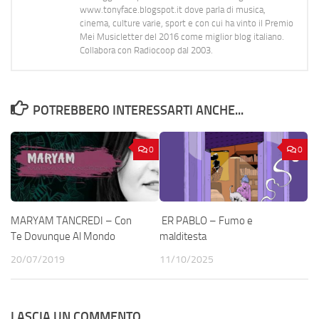
www.tonyface.blogspot.it dove parla di musica,
cinema, culture varie, sport e con cui ha vinto il Premio
Mei Musicletter del 2016 come miglior blog italiano.
Collabora con Radiocoop dal 2003.
POTREBBERO INTERESSARTI ANCHE...
0
0
MARYAM TANCREDI – Con
ER PABLO – Fumo e
Te Dovunque Al Mondo
malditesta
20/07/2019
11/10/2025
LASCIA UN COMMENTO