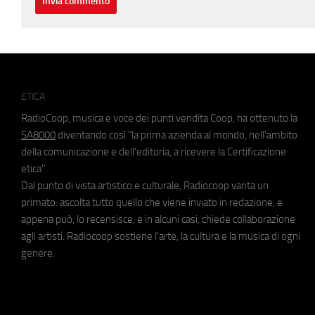
ETICA
RadioCoop, musica e voce dei punti vendita Coop, ha ottenuto la
SA8000
diventando così "la prima azienda al mondo, nell'ambito
della comunicazione e dell'editoria, a ricevere la Certificazione
etica".
Dal punto di vista artistico e culturale, Radiocoop vanta un
primato: ascolta tutto quello che viene inviato in redazione, e
appena può, lo recensisce, e in alcuni casi, chiede collaborazione
agli artisti. Radiocoop sostiene l'arte, la cultura e la musica di ogni
genere.