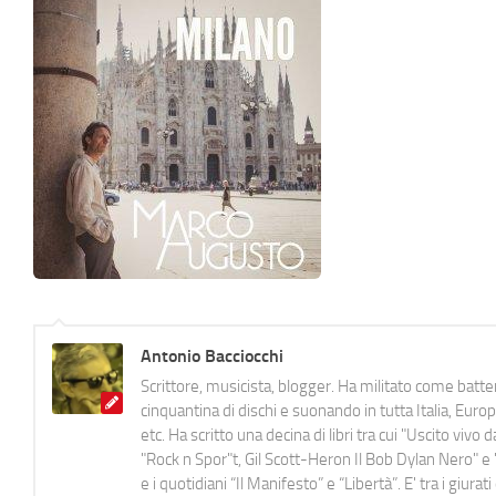
Antonio Bacciocchi
Scrittore, musicista, blogger. Ha militato come batter
cinquantina di dischi e suonando in tutta Italia, E
etc. Ha scritto una decina di libri tra cui "Uscito viv
"Rock n Spor"t, Gil Scott-Heron Il Bob Dylan Nero" e "
e i quotidiani “Il Manifesto” e “Libertà”. E' tra i gi