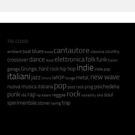
TAG CLOUD
cantautore
blues
beat
country
ambient
classica
bossa
elettronica
dance
folk
funk
crossover
fusion
disco
indie
hip hop
Grunge;
hard rock
garage
indie pop
italiani
new wave
jazz
metal;
laPOP
lounge
kimura
pop
psichedelia
nuova musica italiana
prog
post rock
rock
punk
rap
soul
reggae
ska
r&b
rockabilly
rap italiano
sperimentale
trap
stoner
swing