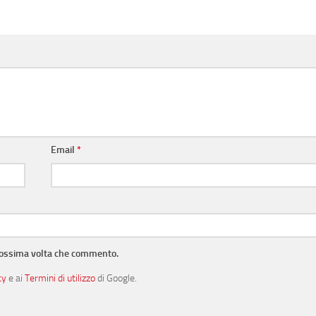
Email
*
prossima volta che commento.
cy
e ai
Termini di utilizzo
di Google.