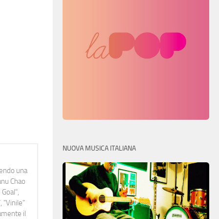
NUOVA MUSICA ITALIANA
idendo una
Manu Chao
 Goal",
 "Vinile"
namente il