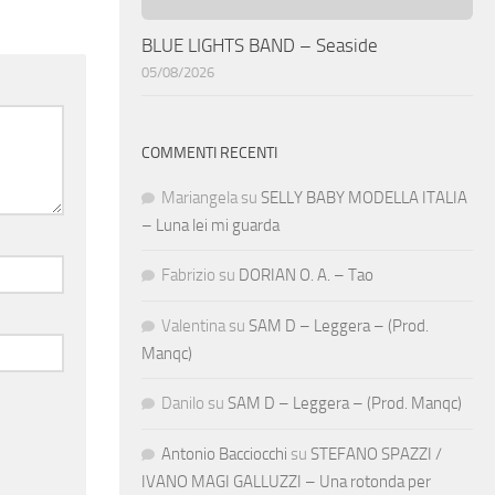
BLUE LIGHTS BAND – Seaside
05/08/2026
COMMENTI RECENTI
Mariangela
su
SELLY BABY MODELLA ITALIA
– Luna lei mi guarda
Fabrizio
su
DORIAN O. A. – Tao
Valentina
su
SAM D – Leggera – (Prod.
Manqc)
Danilo
su
SAM D – Leggera – (Prod. Manqc)
Antonio Bacciocchi
su
STEFANO SPAZZI /
IVANO MAGI GALLUZZI – Una rotonda per