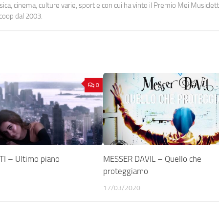
a, cinema, culture varie, sport e con cui ha vinto il Premio Mei Musiclett
ocoop dal 2003.
0
I – Ultimo piano
MESSER DAVIL – Quello che
proteggiamo
17/03/2020