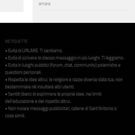
amare
NETIQUETTE
• Evita di URLARE. Ti sentiamo.
• Evita di scrivere lo stesso messaggio in più luoghi. Ti leggiamo.
• Evita in luoghi pubblici (forum, chat, community) polemiche e
questioni personali.
• Rispetta le idee altrui, le religioni e razze diverse dalla tua, non
bestemmiare né insultare altri utenti.
• Sentiti libero di esprimere le proprie idee, nei limiti
dell'educazione e del rispetto altrui.
• Non inviare messaggi pubblicitari, catene di Sant'Antonio o
cose simili.