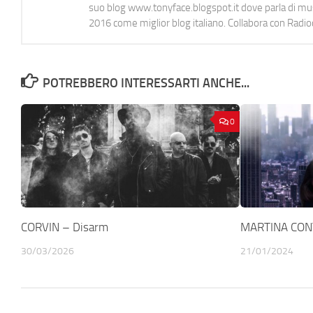
suo blog www.tonyface.blogspot.it dove parla di music
2016 come miglior blog italiano. Collabora con Radi
POTREBBERO INTERESSARTI ANCHE...
0
CORVIN – Disarm
MARTINA CONT
30/03/2026
21/01/2024