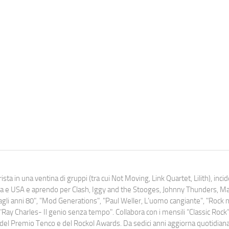
ista in una ventina di gruppi (tra cui Not Moving, Link Quartet, Lilith), inc
uropa e USA e aprendo per Clash, Iggy and the Stooges, Johnny Thunders, 
o dagli anni 80", "Mod Generations", "Paul Weller, L’uomo cangiante", "Rock n
Ray Charles- Il genio senza tempo". Collabora con i mensili “Classic Rock”,
urati del Premio Tenco e del Rockol Awards. Da sedici anni aggiorna quotidia