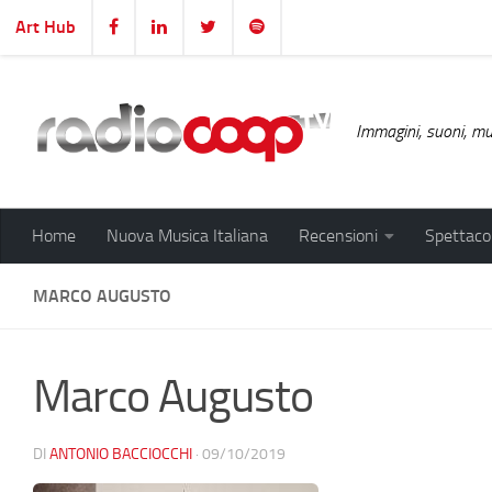
Art Hub
Salta al contenuto
Immagini, suoni, mus
Home
Nuova Musica Italiana
Recensioni
Spettacol
MARCO AUGUSTO
Marco Augusto
DI
ANTONIO BACCIOCCHI
·
09/10/2019