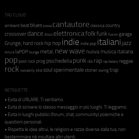
TAG CLOUD
cantautore
blues
beat
country
ambient
classica
bossa
elettronica
dance
folk
funk
crossover
garage
fusion
disco
indie
italiani
jazz
hip hop
Grunge;
hard rock
indie pop
new wave
metal;
nuova musica italiana
laPOP
lounge
kimura
pop
punk
rap
psichedelia
reggae
prog
post rock
r&b
rap italiano
rock
soul
sperimentale
trap
stoner
ska
swing
rockabilly
NETIQUETTE
• Evita di URLARE. Ti sentiamo.
• Evita di scrivere lo stesso messaggio in più luoghi. Ti leggiamo.
• Evita in luoghi pubblici (forum, chat, community) polemiche e
questioni personali.
• Rispetta le idee altrui, le religioni e razze diverse dalla tua, non
bestemmiare né insultare altri utenti.