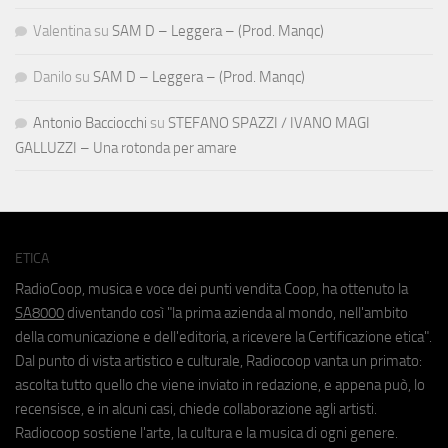
Valentina
su
SAM D – Leggera – (Prod. Manqc)
Danilo
su
SAM D – Leggera – (Prod. Manqc)
Antonio Bacciocchi
su
STEFANO SPAZZI / IVANO MAGI
GALLUZZI – Una rotonda per amare
ETICA
RadioCoop, musica e voce dei punti vendita Coop, ha ottenuto la
SA8000
diventando così "la prima azienda al mondo, nell'ambito
della comunicazione e dell'editoria, a ricevere la Certificazione etica".
Dal punto di vista artistico e culturale, Radiocoop vanta un primato:
ascolta tutto quello che viene inviato in redazione, e appena può, lo
recensisce, e in alcuni casi, chiede collaborazione agli artisti.
Radiocoop sostiene l'arte, la cultura e la musica di ogni genere.