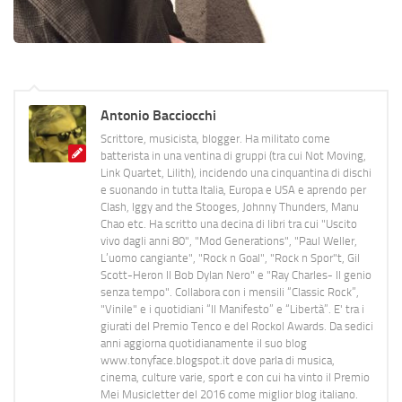
Antonio Bacciocchi
Scrittore, musicista, blogger. Ha militato come
batterista in una ventina di gruppi (tra cui Not Moving,
Link Quartet, Lilith), incidendo una cinquantina di dischi
e suonando in tutta Italia, Europa e USA e aprendo per
Clash, Iggy and the Stooges, Johnny Thunders, Manu
Chao etc. Ha scritto una decina di libri tra cui "Uscito
vivo dagli anni 80", "Mod Generations", "Paul Weller,
L’uomo cangiante", "Rock n Goal", "Rock n Spor"t, Gil
Scott-Heron Il Bob Dylan Nero" e "Ray Charles- Il genio
senza tempo". Collabora con i mensili “Classic Rock”,
"Vinile" e i quotidiani “Il Manifesto” e “Libertà”. E' tra i
giurati del Premio Tenco e del Rockol Awards. Da sedici
anni aggiorna quotidianamente il suo blog
www.tonyface.blogspot.it dove parla di musica,
cinema, culture varie, sport e con cui ha vinto il Premio
Mei Musicletter del 2016 come miglior blog italiano.