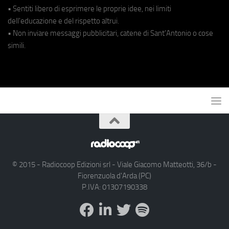
• Sentiti libero di esprimere le proprie idee, nei limiti
dell'educazione e del rispetto altrui.
• Non inviare messaggi pubblicitari, catene di Sant'Antonio o cose
simili.
© 2015 - Radiocoop Edizioni srl - Viale Giacomo Matteotti, 36/b -
Fiorenzuola d'Arda (PC)
P.IVA: 01307190338