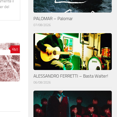
namente il
er del
PALOMAR – Palomar
07/08/2026
0
ALESSANDRO FERRETTI – Basta Walter!
06/08/2026