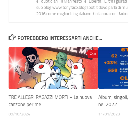
e i quotidiani “Il Manifesto” e “Libertà”. E' tra i gi
suo blog www.tonyface.blogspot.it dove parla di music
2016 come miglior blog italiano. Collabora con Radi
POTREBBERO INTERESSARTI ANCHE...
0
TRE ALLEGRI RAGAZZI MORTI – La nuova
Album, singoli, 
canzone per me
nel 2022
09/10/2024
11/01/2023