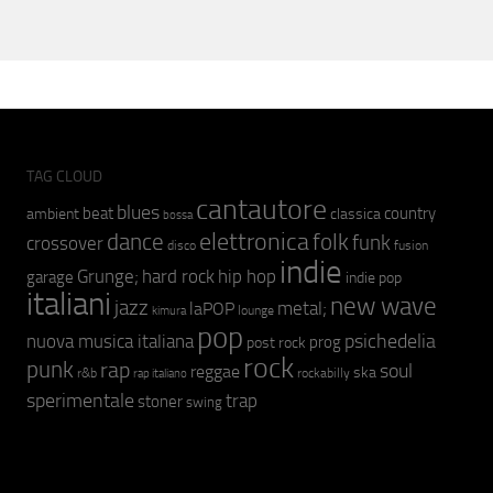
TAG CLOUD
cantautore
blues
beat
country
ambient
classica
bossa
elettronica
dance
folk
funk
crossover
fusion
disco
indie
hip hop
Grunge;
hard rock
garage
indie pop
italiani
new wave
jazz
metal;
laPOP
lounge
kimura
pop
psichedelia
nuova musica italiana
prog
post rock
rock
punk
rap
soul
reggae
ska
r&b
rockabilly
rap italiano
sperimentale
trap
stoner
swing