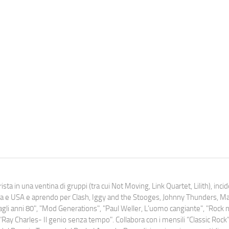
ista in una ventina di gruppi (tra cui Not Moving, Link Quartet, Lilith), inc
uropa e USA e aprendo per Clash, Iggy and the Stooges, Johnny Thunders, 
o dagli anni 80", "Mod Generations", "Paul Weller, L’uomo cangiante", "Rock n
Ray Charles- Il genio senza tempo". Collabora con i mensili “Classic Rock”,