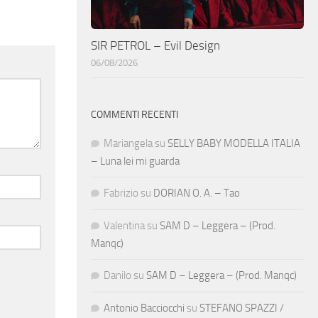
SIR PETROL – Evil Design
06/08/2026
COMMENTI RECENTI
Mariangela
su
SELLY BABY MODELLA ITALIA
– Luna lei mi guarda
Fabrizio
su
DORIAN O. A. – Tao
Valentina
su
SAM D – Leggera – (Prod.
Manqc)
Danilo
su
SAM D – Leggera – (Prod. Manqc)
Antonio Bacciocchi
su
STEFANO SPAZZI /