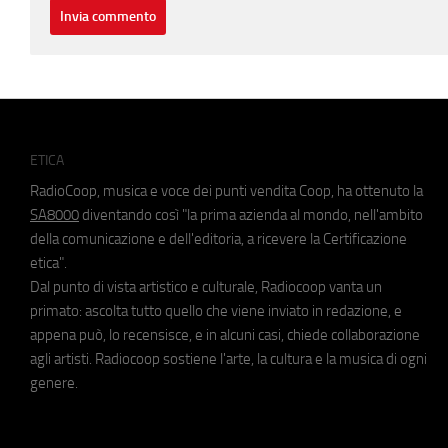
ETICA
RadioCoop, musica e voce dei punti vendita Coop, ha ottenuto la
SA8000
diventando così "la prima azienda al mondo, nell'ambito
della comunicazione e dell'editoria, a ricevere la Certificazione
etica".
Dal punto di vista artistico e culturale, Radiocoop vanta un
primato: ascolta tutto quello che viene inviato in redazione, e
appena può, lo recensisce, e in alcuni casi, chiede collaborazione
agli artisti. Radiocoop sostiene l'arte, la cultura e la musica di ogni
genere.