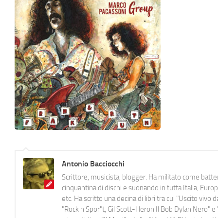
Antonio Bacciocchi
Scrittore, musicista, blogger. Ha militato come batter
cinquantina di dischi e suonando in tutta Italia, E
etc. Ha scritto una decina di libri tra cui "Uscito viv
"Rock n Spor"t, Gil Scott-Heron Il Bob Dylan Nero" e "