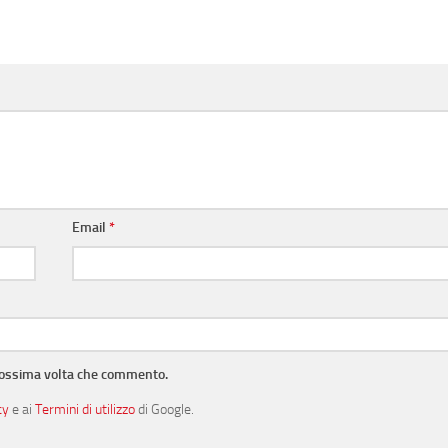
Email
*
prossima volta che commento.
cy
e ai
Termini di utilizzo
di Google.