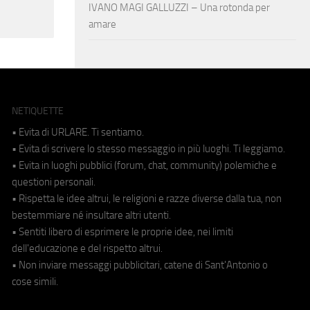
IVANO MAGI GALLUZZI – Una rotonda per
amare
NETIQUETTE
• Evita di URLARE. Ti sentiamo.
• Evita di scrivere lo stesso messaggio in più luoghi. Ti leggiamo.
• Evita in luoghi pubblici (forum, chat, community) polemiche e
questioni personali.
• Rispetta le idee altrui, le religioni e razze diverse dalla tua, non
bestemmiare né insultare altri utenti.
• Sentiti libero di esprimere le proprie idee, nei limiti
dell'educazione e del rispetto altrui.
• Non inviare messaggi pubblicitari, catene di Sant'Antonio o
cose simili.