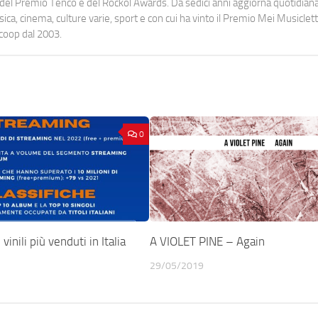
urati del Premio Tenco e del Rockol Awards. Da sedici anni aggiorna quotidia
a, cinema, culture varie, sport e con cui ha vinto il Premio Mei Musiclett
ocoop dal 2003.
0
vinili più venduti in Italia
A VIOLET PINE – Again
29/05/2019