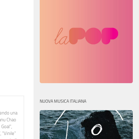
NUOVA MUSICA ITALIANA
idendo una
Manu Chao
 Goal",
 "Vinile"