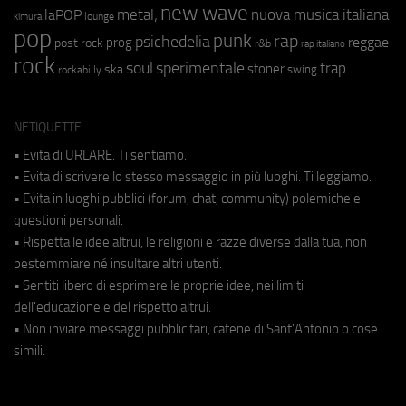
new wave
metal;
nuova musica italiana
laPOP
lounge
kimura
pop
punk
rap
psichedelia
reggae
prog
post rock
r&b
rap italiano
rock
soul
sperimentale
trap
stoner
ska
swing
rockabilly
NETIQUETTE
• Evita di URLARE. Ti sentiamo.
• Evita di scrivere lo stesso messaggio in più luoghi. Ti leggiamo.
• Evita in luoghi pubblici (forum, chat, community) polemiche e
questioni personali.
• Rispetta le idee altrui, le religioni e razze diverse dalla tua, non
bestemmiare né insultare altri utenti.
• Sentiti libero di esprimere le proprie idee, nei limiti
dell'educazione e del rispetto altrui.
• Non inviare messaggi pubblicitari, catene di Sant'Antonio o cose
simili.