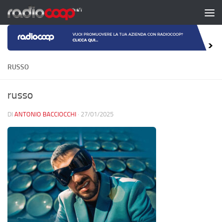
Salta al contenuto
RUSSO
russo
DI
ANTONIO BACCIOCCHI
·
27/01/2025