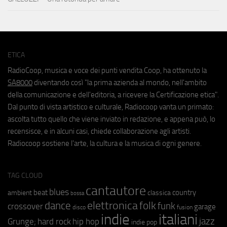
ETICA
RadioCoop, musica e voce dei punti vendita Coop, ha ottenuto la
SA8000
diventando così "la prima azienda al mondo, nell'ambito
della comunicazione e dell'editoria, a ricevere la Certificazione etica".
Dal punto di vista artistico e culturale, Radiocoop vanta un primato:
ascolta tutto quello che viene inviato in redazione, e appena può, lo
recensisce, e in alcuni casi, chiede collaborazione agli artisti.
Radiocoop sostiene l'arte, la cultura e la musica di ogni genere.
TAG CLOUD
cantautore
blues
beat
country
ambient
classica
bossa
elettronica
dance
folk
funk
crossover
garage
fusion
disco
indie
italiani
jazz
hip hop
Grunge;
hard rock
indie pop