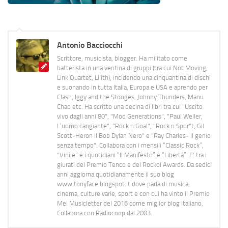
Antonio Bacciocchi
Scrittore, musicista, blogger. Ha militato come
batterista in una ventina di gruppi (tra cui Not Moving,
Link Quartet, Lilith), incidendo una cinquantina di dischi
e suonando in tutta Italia, Europa e USA e aprendo per
Clash, Iggy and the Stooges, Johnny Thunders, Manu
Chao etc. Ha scritto una decina di libri tra cui "Uscito
vivo dagli anni 80", "Mod Generations", "Paul Weller,
L’uomo cangiante", "Rock n Goal", "Rock n Spor"t, Gil
Scott-Heron Il Bob Dylan Nero" e "Ray Charles- Il genio
senza tempo". Collabora con i mensili “Classic Rock”,
"Vinile" e i quotidiani “Il Manifesto” e “Libertà”. E' tra i
giurati del Premio Tenco e del Rockol Awards. Da sedici
anni aggiorna quotidianamente il suo blog
www.tonyface.blogspot.it dove parla di musica,
cinema, culture varie, sport e con cui ha vinto il Premio
Mei Musicletter del 2016 come miglior blog italiano.
Collabora con Radiocoop dal 2003.