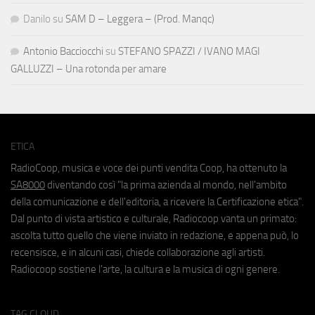
Danilo
su
SAM D – Leggera – (Prod. Manqc)
Antonio Bacciocchi
su
STEFANO SPAZZI / IVANO MAGI
GALLUZZI – Una rotonda per amare
ETICA
RadioCoop, musica e voce dei punti vendita Coop, ha ottenuto la
SA8000
diventando così "la prima azienda al mondo, nell'ambito
della comunicazione e dell'editoria, a ricevere la Certificazione etica".
Dal punto di vista artistico e culturale, Radiocoop vanta un primato:
ascolta tutto quello che viene inviato in redazione, e appena può, lo
recensisce, e in alcuni casi, chiede collaborazione agli artisti.
Radiocoop sostiene l'arte, la cultura e la musica di ogni genere.
TAG CLOUD