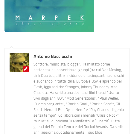
Antonio Bacciocchi
Scrittore, musicista, blogger. Ha militato come
batterista in una ventina di gruppi (tra cui Not Moving,
Link Quartet, Lilith), incidendo una cinquantina di dischi
e suonando in tutta Italia, Europa e USA e aprendo per
Clash, Iggy and the Stooges, Johnny Thunders, Manu
Chao etc. Ha scritto una decina di libri tra cui "Uscito
vivo dagli anni 80", "Mod Generations", "Paul Weller,
L’uomo cangiante", "Rock n Goal", "Rock n Spor"t, Gil
Scott-Heron Il Bob Dylan Nero" e "Ray Charles- Il genio
senza tempo". Collabora con i mensili “Classic Rock”,
"Vinile" e i quotidiani “Il Manifesto” e “Libertà”. E' tra i
giurati del Premio Tenco e del Rockol Awards. Da sedici
anni aggiorna quotidianamente il suo blog