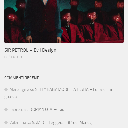
SIR PETROL – Evil Design
06/08/2026
COMMENTI RECENTI
Mariangela
su
SELLY BABY MODELLA ITALIA – Luna lei mi
guarda
Fabrizio
su
DORIAN O. A. – Tao
Valentina
su
SAM D – Leggera – (Prod. Manqc)