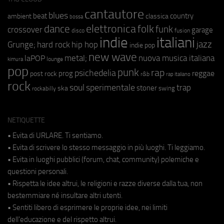
cantautore
blues
beat
country
ambient
classica
bossa
elettronica
dance
folk
funk
crossover
garage
fusion
disco
indie
italiani
jazz
hip hop
Grunge;
hard rock
indie pop
new wave
metal;
nuova musica italiana
laPOP
lounge
kimura
pop
punk
rap
psichedelia
reggae
prog
post rock
r&b
rap italiano
rock
soul
sperimentale
trap
stoner
ska
swing
rockabilly
NETIQUETTE
• Evita di URLARE. Ti sentiamo.
• Evita di scrivere lo stesso messaggio in più luoghi. Ti leggiamo.
• Evita in luoghi pubblici (forum, chat, community) polemiche e
questioni personali.
• Rispetta le idee altrui, le religioni e razze diverse dalla tua, non
bestemmiare né insultare altri utenti.
• Sentiti libero di esprimere le proprie idee, nei limiti
dell'educazione e del rispetto altrui.