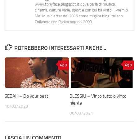
www.tonyface.blogspot.it dove parla di musica,
cinema, culture varie, sport e con cui ha vinto il Premio
Mei Musicletter del 2016 come miglior blog italiano.
Collabora con Radiocoop dal 2003.
POTREBBERO INTERESSARTI ANCHE...
0
0
SEBAH – Do your best
BLESSIU – Vinco tutto o vinco
niente
10/02/2023
06/03/2021
LASCIA UN COMMENTO