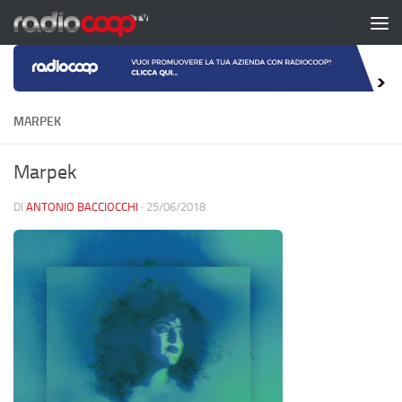
Salta al contenuto
MARPEK
Marpek
DI
ANTONIO BACCIOCCHI
·
25/06/2018