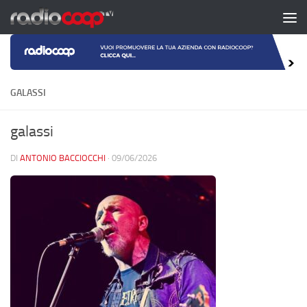
Salta al contenuto
GALASSI
galassi
DI
ANTONIO BACCIOCCHI
·
09/06/2026