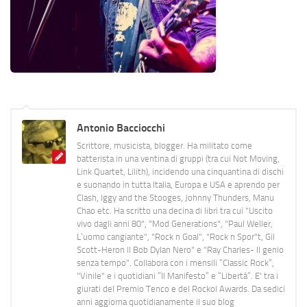
Antonio Bacciocchi
Scrittore, musicista, blogger. Ha militato come
batterista in una ventina di gruppi (tra cui Not Moving,
Link Quartet, Lilith), incidendo una cinquantina di dischi
e suonando in tutta Italia, Europa e USA e aprendo per
Clash, Iggy and the Stooges, Johnny Thunders, Manu
Chao etc. Ha scritto una decina di libri tra cui "Uscito
vivo dagli anni 80", "Mod Generations", "Paul Weller,
L’uomo cangiante", "Rock n Goal", "Rock n Spor"t, Gil
Scott-Heron Il Bob Dylan Nero" e "Ray Charles- Il genio
senza tempo". Collabora con i mensili “Classic Rock”,
"Vinile" e i quotidiani “Il Manifesto” e “Libertà”. E' tra i
giurati del Premio Tenco e del Rockol Awards. Da sedici
anni aggiorna quotidianamente il suo blog