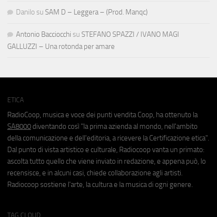
Danilo
su
SAM D – Leggera – (Prod. Manqc)
Antonio Bacciocchi
su
STEFANO SPAZZI / IVANO MAGI
GALLUZZI – Una rotonda per amare
ETICA
RadioCoop, musica e voce dei punti vendita Coop, ha ottenuto la
SA8000
diventando così "la prima azienda al mondo, nell'ambito
della comunicazione e dell'editoria, a ricevere la Certificazione etica".
Dal punto di vista artistico e culturale, Radiocoop vanta un primato:
ascolta tutto quello che viene inviato in redazione, e appena può, lo
recensisce, e in alcuni casi, chiede collaborazione agli artisti.
Radiocoop sostiene l'arte, la cultura e la musica di ogni genere.
TAG CLOUD