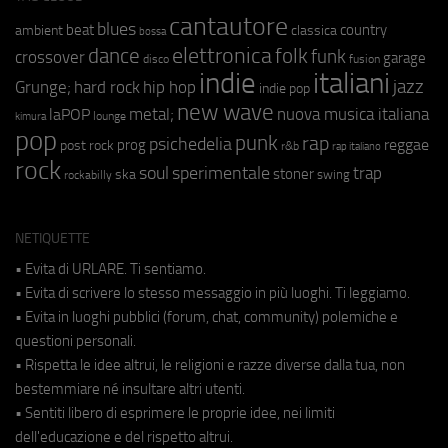
cantautore
blues
beat
country
ambient
classica
bossa
elettronica
dance
folk
funk
crossover
garage
fusion
disco
indie
italiani
jazz
hip hop
Grunge;
hard rock
indie pop
new wave
metal;
nuova musica italiana
laPOP
lounge
kimura
pop
punk
rap
psichedelia
reggae
prog
post rock
r&b
rap italiano
rock
soul
sperimentale
trap
stoner
ska
swing
rockabilly
NETIQUETTE
• Evita di URLARE. Ti sentiamo.
• Evita di scrivere lo stesso messaggio in più luoghi. Ti leggiamo.
• Evita in luoghi pubblici (forum, chat, community) polemiche e
questioni personali.
• Rispetta le idee altrui, le religioni e razze diverse dalla tua, non
bestemmiare né insultare altri utenti.
• Sentiti libero di esprimere le proprie idee, nei limiti
dell'educazione e del rispetto altrui.