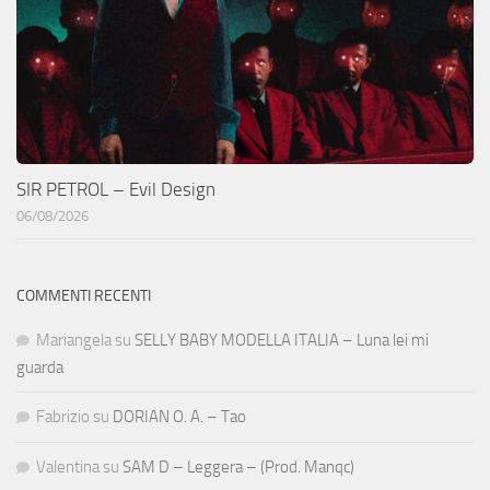
SIR PETROL – Evil Design
06/08/2026
COMMENTI RECENTI
Mariangela
su
SELLY BABY MODELLA ITALIA – Luna lei mi
guarda
Fabrizio
su
DORIAN O. A. – Tao
Valentina
su
SAM D – Leggera – (Prod. Manqc)