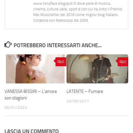
www.tonyface.blogspot.it dove parla di musica,
cinema, culture varie, sport e con cui ha vinto il Premio
Mei Musicletter del 2016 come miglior blog italiano.
Collabora con Radiocoop dal 2003.
POTREBBERO INTERESSARTI ANCHE...
0
0
VANESSA BISSIRI – L’amore
LATENTE – Fumare
son stagioni
20/09/2017
06/01/2023
LASCIA UN COMMENTO