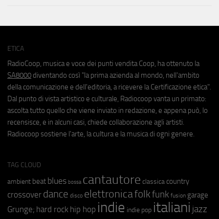
ETICA
RadioCoop, musica e voce dei punti vendita Coop, ha ottenuto la
SA8000
diventando così "la prima azienda al mondo, nell'ambito
della comunicazione e dell'editoria, a ricevere la Certificazione etica".
Dal punto di vista artistico e culturale, Radiocoop vanta un primato:
ascolta tutto quello che viene inviato in redazione, e appena può, lo
recensisce, e in alcuni casi, chiede collaborazione agli artisti.
Radiocoop sostiene l'arte, la cultura e la musica di ogni genere.
TAG CLOUD
cantautore
blues
beat
country
ambient
classica
bossa
elettronica
dance
folk
funk
crossover
garage
fusion
disco
indie
italiani
jazz
hip hop
Grunge;
hard rock
indie pop