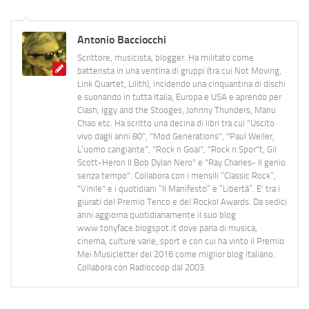
Antonio Bacciocchi
Scrittore, musicista, blogger. Ha militato come
batterista in una ventina di gruppi (tra cui Not Moving,
Link Quartet, Lilith), incidendo una cinquantina di dischi
e suonando in tutta Italia, Europa e USA e aprendo per
Clash, Iggy and the Stooges, Johnny Thunders, Manu
Chao etc. Ha scritto una decina di libri tra cui "Uscito
vivo dagli anni 80", "Mod Generations", "Paul Weller,
L’uomo cangiante", "Rock n Goal", "Rock n Spor"t, Gil
Scott-Heron Il Bob Dylan Nero" e "Ray Charles- Il genio
senza tempo". Collabora con i mensili “Classic Rock”,
"Vinile" e i quotidiani “Il Manifesto” e “Libertà”. E' tra i
giurati del Premio Tenco e del Rockol Awards. Da sedici
anni aggiorna quotidianamente il suo blog
www.tonyface.blogspot.it dove parla di musica,
cinema, culture varie, sport e con cui ha vinto il Premio
Mei Musicletter del 2016 come miglior blog italiano.
Collabora con Radiocoop dal 2003.