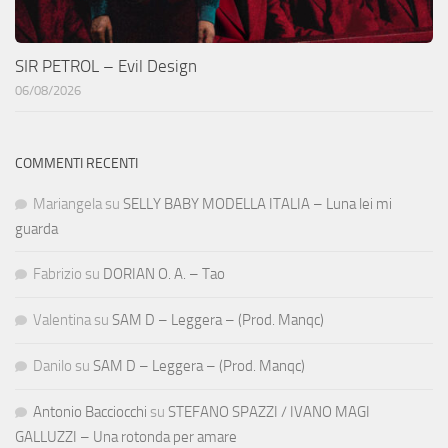
SIR PETROL – Evil Design
06/08/2026
COMMENTI RECENTI
Mariangela
su
SELLY BABY MODELLA ITALIA – Luna lei mi
guarda
Fabrizio
su
DORIAN O. A. – Tao
Valentina
su
SAM D – Leggera – (Prod. Manqc)
Danilo
su
SAM D – Leggera – (Prod. Manqc)
Antonio Bacciocchi
su
STEFANO SPAZZI / IVANO MAGI
GALLUZZI – Una rotonda per amare