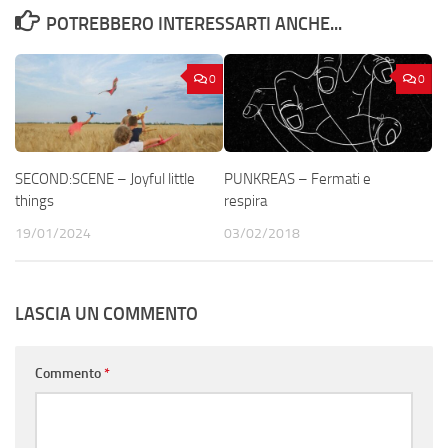
POTREBBERO INTERESSARTI ANCHE...
0
0
SECOND:SCENE – Joyful little
PUNKREAS – Fermati e
things
respira
19/01/2024
03/02/2018
LASCIA UN COMMENTO
Commento
*