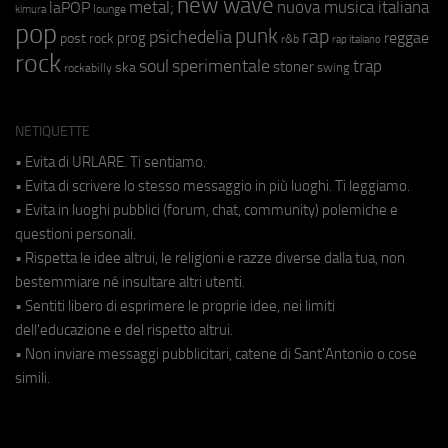
new wave
metal;
nuova musica italiana
laPOP
lounge
kimura
pop
punk
rap
psichedelia
reggae
prog
post rock
r&b
rap italiano
rock
soul
sperimentale
trap
stoner
ska
swing
rockabilly
NETIQUETTE
• Evita di URLARE. Ti sentiamo.
• Evita di scrivere lo stesso messaggio in più luoghi. Ti leggiamo.
• Evita in luoghi pubblici (forum, chat, community) polemiche e
questioni personali.
• Rispetta le idee altrui, le religioni e razze diverse dalla tua, non
bestemmiare né insultare altri utenti.
• Sentiti libero di esprimere le proprie idee, nei limiti
dell'educazione e del rispetto altrui.
• Non inviare messaggi pubblicitari, catene di Sant'Antonio o cose
simili.