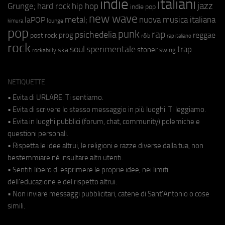
indie
italiani
jazz
hip hop
Grunge;
hard rock
indie pop
new wave
metal;
nuova musica italiana
laPOP
lounge
kimura
pop
punk
rap
psichedelia
reggae
prog
post rock
r&b
rap italiano
rock
soul
sperimentale
trap
stoner
ska
swing
rockabilly
NETIQUETTE
• Evita di URLARE. Ti sentiamo.
• Evita di scrivere lo stesso messaggio in più luoghi. Ti leggiamo.
• Evita in luoghi pubblici (forum, chat, community) polemiche e
questioni personali.
• Rispetta le idee altrui, le religioni e razze diverse dalla tua, non
bestemmiare né insultare altri utenti.
• Sentiti libero di esprimere le proprie idee, nei limiti
dell'educazione e del rispetto altrui.
• Non inviare messaggi pubblicitari, catene di Sant'Antonio o cose
simili.