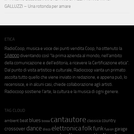
GALLUZZI – Una rotonda per amare
ETICA
RadioCoop, musica e voce dei punti vendita Coop, ha ottenuto la
SA8000
diventando così "la prima azienda al mondo, nell'ambito
della comunicazione e dell'editoria, a ricevere la Certificazione etica".
Dal punto di vista artistico e culturale, Radiocoop vanta un primato:
ascolta tutto quello che viene inviato in redazione, e appena può, lo
recensisce, e in alcuni casi, chiede collaborazione agli artisti.
Radiocoop sostiene l'arte, la cultura e la musica di ogni genere.
TAG CLOUD
cantautore
blues
beat
country
ambient
classica
bossa
elettronica
dance
folk
funk
crossover
garage
fusion
disco