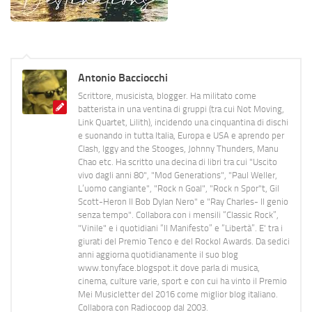
Antonio Bacciocchi
Scrittore, musicista, blogger. Ha militato come
batterista in una ventina di gruppi (tra cui Not Moving,
Link Quartet, Lilith), incidendo una cinquantina di dischi
e suonando in tutta Italia, Europa e USA e aprendo per
Clash, Iggy and the Stooges, Johnny Thunders, Manu
Chao etc. Ha scritto una decina di libri tra cui "Uscito
vivo dagli anni 80", "Mod Generations", "Paul Weller,
L’uomo cangiante", "Rock n Goal", "Rock n Spor"t, Gil
Scott-Heron Il Bob Dylan Nero" e "Ray Charles- Il genio
senza tempo". Collabora con i mensili “Classic Rock”,
"Vinile" e i quotidiani “Il Manifesto” e “Libertà”. E' tra i
giurati del Premio Tenco e del Rockol Awards. Da sedici
anni aggiorna quotidianamente il suo blog
www.tonyface.blogspot.it dove parla di musica,
cinema, culture varie, sport e con cui ha vinto il Premio
Mei Musicletter del 2016 come miglior blog italiano.
Collabora con Radiocoop dal 2003.