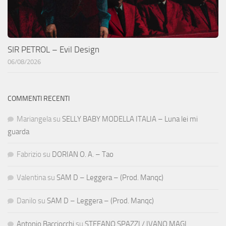
SIR PETROL – Evil Design
06/08/2026
COMMENTI RECENTI
Mariangela
su
SELLY BABY MODELLA ITALIA – Luna lei mi
guarda
Fabrizio
su
DORIAN O. A. – Tao
Valentina
su
SAM D – Leggera – (Prod. Manqc)
Danilo
su
SAM D – Leggera – (Prod. Manqc)
Antonio Bacciocchi
su
STEFANO SPAZZI / IVANO MAGI