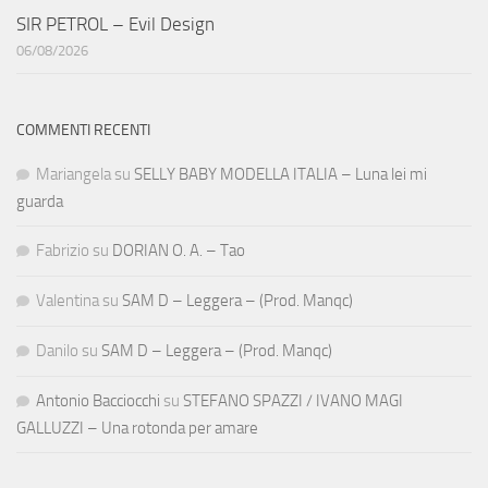
SIR PETROL – Evil Design
06/08/2026
COMMENTI RECENTI
Mariangela
su
SELLY BABY MODELLA ITALIA – Luna lei mi
guarda
Fabrizio
su
DORIAN O. A. – Tao
Valentina
su
SAM D – Leggera – (Prod. Manqc)
Danilo
su
SAM D – Leggera – (Prod. Manqc)
Antonio Bacciocchi
su
STEFANO SPAZZI / IVANO MAGI
GALLUZZI – Una rotonda per amare