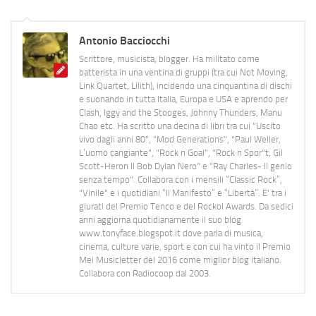
Antonio Bacciocchi
Scrittore, musicista, blogger. Ha militato come
batterista in una ventina di gruppi (tra cui Not Moving,
Link Quartet, Lilith), incidendo una cinquantina di dischi
e suonando in tutta Italia, Europa e USA e aprendo per
Clash, Iggy and the Stooges, Johnny Thunders, Manu
Chao etc. Ha scritto una decina di libri tra cui "Uscito
vivo dagli anni 80", "Mod Generations", "Paul Weller,
L’uomo cangiante", "Rock n Goal", "Rock n Spor"t, Gil
Scott-Heron Il Bob Dylan Nero" e "Ray Charles- Il genio
senza tempo". Collabora con i mensili “Classic Rock”,
"Vinile" e i quotidiani “Il Manifesto” e “Libertà”. E' tra i
giurati del Premio Tenco e del Rockol Awards. Da sedici
anni aggiorna quotidianamente il suo blog
www.tonyface.blogspot.it dove parla di musica,
cinema, culture varie, sport e con cui ha vinto il Premio
Mei Musicletter del 2016 come miglior blog italiano.
Collabora con Radiocoop dal 2003.