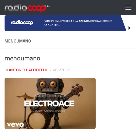
Salta al contenuto
MENOUMANO
menoumano
DI
ANTONIO BACCIOCCHI
·
23/06/2025