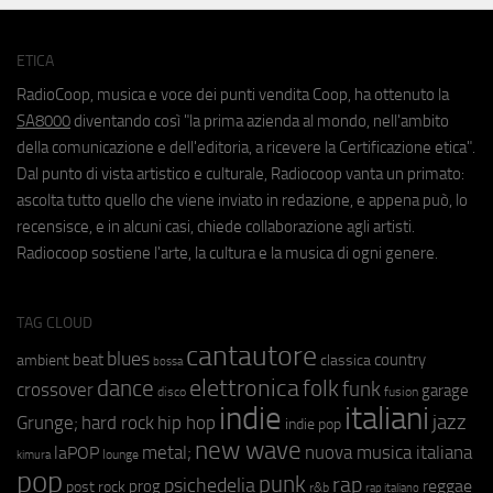
ETICA
RadioCoop, musica e voce dei punti vendita Coop, ha ottenuto la
SA8000
diventando così "la prima azienda al mondo, nell'ambito
della comunicazione e dell'editoria, a ricevere la Certificazione etica".
Dal punto di vista artistico e culturale, Radiocoop vanta un primato:
ascolta tutto quello che viene inviato in redazione, e appena può, lo
recensisce, e in alcuni casi, chiede collaborazione agli artisti.
Radiocoop sostiene l'arte, la cultura e la musica di ogni genere.
TAG CLOUD
cantautore
blues
beat
country
ambient
classica
bossa
elettronica
dance
folk
funk
crossover
garage
fusion
disco
indie
italiani
jazz
hip hop
Grunge;
hard rock
indie pop
new wave
metal;
nuova musica italiana
laPOP
lounge
kimura
pop
punk
rap
psichedelia
reggae
prog
post rock
r&b
rap italiano