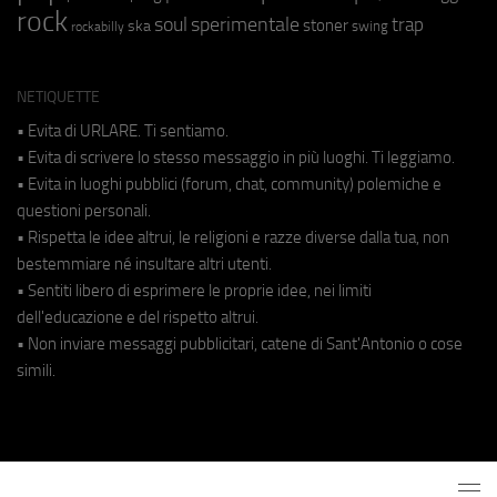
rock
soul
sperimentale
trap
stoner
ska
swing
rockabilly
NETIQUETTE
• Evita di URLARE. Ti sentiamo.
• Evita di scrivere lo stesso messaggio in più luoghi. Ti leggiamo.
• Evita in luoghi pubblici (forum, chat, community) polemiche e
questioni personali.
• Rispetta le idee altrui, le religioni e razze diverse dalla tua, non
bestemmiare né insultare altri utenti.
• Sentiti libero di esprimere le proprie idee, nei limiti
dell'educazione e del rispetto altrui.
• Non inviare messaggi pubblicitari, catene di Sant'Antonio o cose
simili.