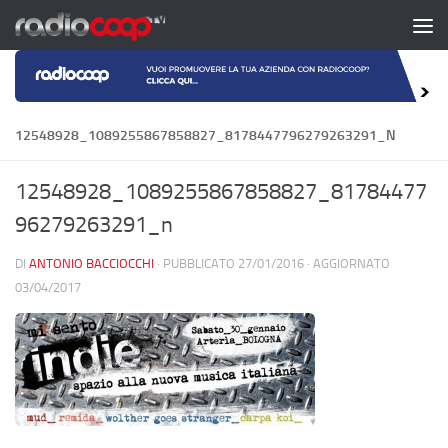
Salta al contenuto
12548928_1089255867858827_8178447796279263291_N
12548928_1089255867858827_81784477
96279263291_n
DI
ANTONIO BACCIOCCHI
· PUBBLICATO
27/01/2016
· AGGIORNATO
03/04/2017