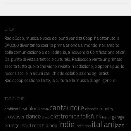
ETICA
RadioCoop, musica e voce dei punti vendita Coop, ha ottenuto la
SA8000
diventando così "la prima azienda al mondo, nell'ambito
della comunicazione e dell'editoria, a ricevere la Certificazione etica".
Dal punto di vista artistico e culturale, Radiocoop vanta un primato:
ascolta tutto quello che viene inviato in redazione, e appena può, lo
recensisce, e in alcuni casi, chiede collaborazione agli artisti.
Radiocoop sostiene l'arte, la cultura e la musica di ogni genere.
TAG CLOUD
cantautore
blues
beat
country
ambient
classica
bossa
elettronica
dance
folk
funk
crossover
garage
fusion
disco
indie
italiani
jazz
hip hop
Grunge;
hard rock
indie pop