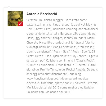
Antonio Bacciocchi
Scrittore, musicista, blogger. Ha militato come
batterista in una ventina di gruppi (tra cui Not Moving,
Link Quartet, Lilith), incidendo una cinquantina di dischi
e suonando in tutta Italia, Europa e USA e aprendo per
Clash, Iggy and the Stooges, Johnny Thunders, Manu
Chao etc. Ha scritto una decina di libri tra cui "Uscito
vivo dagli anni 80", "Mod Generations", "Paul Weller,
L’uomo cangiante", "Rock n Goal", "Rock n Spor"t, Gil
Scott-Heron Il Bob Dylan Nero" e "Ray Charles- Il genio
senza tempo". Collabora con i mensili “Classic Rock”,
"Vinile" e i quotidiani “Il Manifesto” e “Libertà”. E' tra i
giurati del Premio Tenco e del Rockol Awards. Da sedici
anni aggiorna quotidianamente il suo blog
www.tonyface.blogspot.it dove parla di musica,
cinema, culture varie, sport e con cui ha vinto il Premio
Mei Musicletter del 2016 come miglior blog italiano.
Collabora con Radiocoop dal 2003.