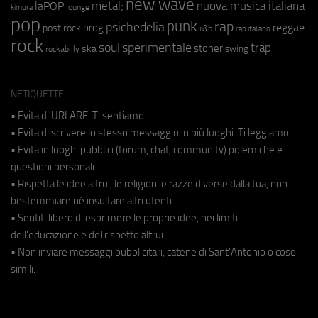
new wave
metal;
nuova musica italiana
laPOP
lounge
kimura
pop
punk
rap
psichedelia
reggae
prog
post rock
r&b
rap italiano
rock
soul
sperimentale
trap
stoner
ska
swing
rockabilly
NETIQUETTE
• Evita di URLARE. Ti sentiamo.
• Evita di scrivere lo stesso messaggio in più luoghi. Ti leggiamo.
• Evita in luoghi pubblici (forum, chat, community) polemiche e
questioni personali.
• Rispetta le idee altrui, le religioni e razze diverse dalla tua, non
bestemmiare né insultare altri utenti.
• Sentiti libero di esprimere le proprie idee, nei limiti
dell'educazione e del rispetto altrui.
• Non inviare messaggi pubblicitari, catene di Sant'Antonio o cose
simili.