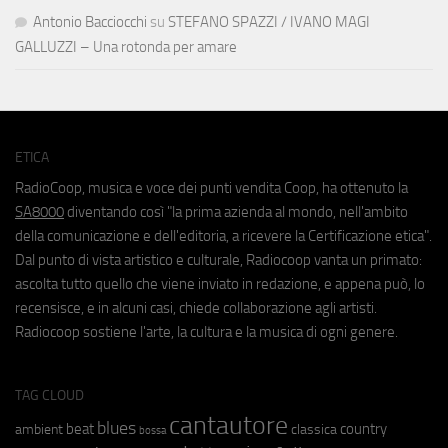
Antonio Bacciocchi
su
STEFANO SPAZZI / IVANO MAGI
GALLUZZI – Una rotonda per amare
ETICA
RadioCoop, musica e voce dei punti vendita Coop, ha ottenuto la
SA8000
diventando così "la prima azienda al mondo, nell'ambito
della comunicazione e dell'editoria, a ricevere la Certificazione etica".
Dal punto di vista artistico e culturale, Radiocoop vanta un primato:
ascolta tutto quello che viene inviato in redazione, e appena può, lo
recensisce, e in alcuni casi, chiede collaborazione agli artisti.
Radiocoop sostiene l'arte, la cultura e la musica di ogni genere.
TAG CLOUD
cantautore
blues
beat
country
ambient
classica
bossa