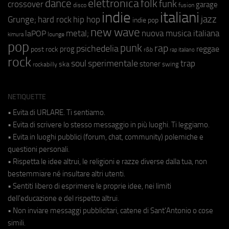
elettronica
dance
folk
funk
crossover
garage
fusion
disco
indie
italiani
jazz
hip hop
Grunge;
hard rock
indie pop
new wave
metal;
nuova musica italiana
laPOP
lounge
kimura
pop
punk
rap
psichedelia
reggae
prog
post rock
r&b
rap italiano
rock
soul
sperimentale
trap
stoner
ska
swing
rockabilly
NETIQUETTE
• Evita di URLARE. Ti sentiamo.
• Evita di scrivere lo stesso messaggio in più luoghi. Ti leggiamo.
• Evita in luoghi pubblici (forum, chat, community) polemiche e
questioni personali.
• Rispetta le idee altrui, le religioni e razze diverse dalla tua, non
bestemmiare né insultare altri utenti.
• Sentiti libero di esprimere le proprie idee, nei limiti
dell'educazione e del rispetto altrui.
• Non inviare messaggi pubblicitari, catene di Sant'Antonio o cose
simili.