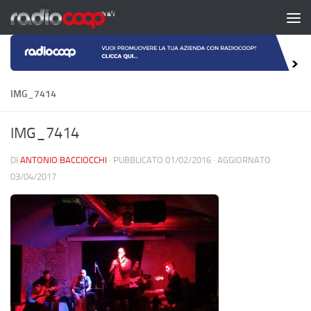
Salta al contenuto
IMG_7414
IMG_7414
DI
ANTONIO BACCIOCCHI
· PUBBLICATO
01/02/2016
· AGGIORNATO
03/04/2017