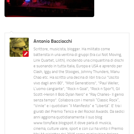
Antonio Bacciocchi
Scrittore, musicista, blogger. Ha militato come
batterista in una ventina di gruppi (tra cui Not Moving,
Link Quartet, Lilith), incidendo una cinquantina di dischi
e suonando in tutta Italia, Europa e USA e aprendo per
Clash, Iggy and the Stooges, Johnny Thunders, Manu
Chao etc. Ha scritto una decina di libri tra cui "Uscito
vivo dagli anni 80", "Mod Generations", "Paul Weller,
L’uomo cangiante", "Rock n Goal", "Rock n Spor"t, Gil
Scott-Heron Il Bob Dylan Nero" e "Ray Charles- Il genio
senza tempo". Collabora con i mensili “Classic Rock”,
"Vinile" e i quotidiani “Il Manifesto” e “Libertà”. E' tra i
giurati del Premio Tenco e del Rockol Awards. Da sedici
anni aggiorna quotidianamente il suo blog
www.tonyface.blogspot.it dove parla di musica,
cinema, culture varie, sport e con cui ha vinto il Premio