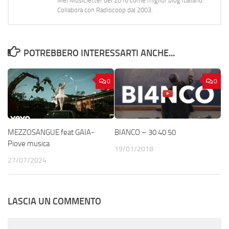
Mei Musicletter del 2016 come miglior blog italiano.
Collabora con Radiocoop dal 2003.
POTREBBERO INTERESSARTI ANCHE...
0
0
MEZZOSANGUE feat GAIA-
BIANCO – 30 40 50
Piove musica
19/01/2018
27/07/2024
LASCIA UN COMMENTO