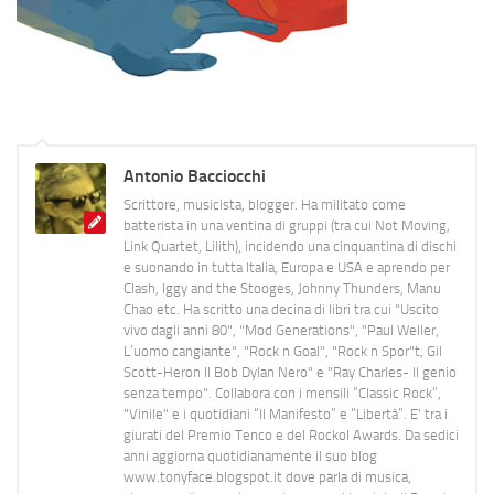
Antonio Bacciocchi
Scrittore, musicista, blogger. Ha militato come
batterista in una ventina di gruppi (tra cui Not Moving,
Link Quartet, Lilith), incidendo una cinquantina di dischi
e suonando in tutta Italia, Europa e USA e aprendo per
Clash, Iggy and the Stooges, Johnny Thunders, Manu
Chao etc. Ha scritto una decina di libri tra cui "Uscito
vivo dagli anni 80", "Mod Generations", "Paul Weller,
L’uomo cangiante", "Rock n Goal", "Rock n Spor"t, Gil
Scott-Heron Il Bob Dylan Nero" e "Ray Charles- Il genio
senza tempo". Collabora con i mensili “Classic Rock”,
"Vinile" e i quotidiani “Il Manifesto” e “Libertà”. E' tra i
giurati del Premio Tenco e del Rockol Awards. Da sedici
anni aggiorna quotidianamente il suo blog
www.tonyface.blogspot.it dove parla di musica,