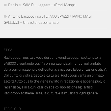
Danilo
su
SAM D – Leggera – (Prod. Manqc)
Antonio Bacciocchi
su
STEFANO SPAZZI / IVANO MAGI
GALLUZZI – Una rotonda per amare
ETICA
RadioCoop, musica e voce dei punti vendita Coop, ha ottenuto la
SA8000
diventando così "la prima azienda al mondo, nell'ambito
della comunicazione e dell'editoria, a ricevere la Certificazione etica".
Dal punto di vista artistico e culturale, Radiocoop vanta un primato:
ascolta tutto quello che viene inviato in redazione, e appena può, lo
recensisce, e in alcuni casi, chiede collaborazione agli artisti.
Radiocoop sostiene l'arte, la cultura e la musica di ogni genere.
TAG CLOUD