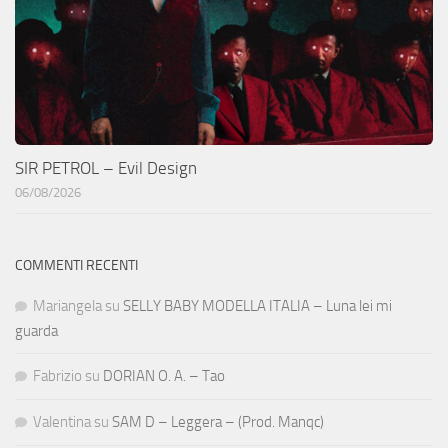
SIR PETROL – Evil Design
06/08/2026
COMMENTI RECENTI
Mariangela
su
SELLY BABY MODELLA ITALIA – Luna lei mi
guarda
Fabrizio
su
DORIAN O. A. – Tao
Valentina
su
SAM D – Leggera – (Prod. Manqc)