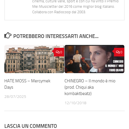
cinema, culture varie, sport e con cui ha vinto il Premio
Mei Musicletter del 2016 come miglior blog italiano.
Collabora con Radiocoop dal 2003.
POTREBBERO INTERESSARTI ANCHE...
0
0
HATE MOSS – Mercymek
CHINEGRO – Il mondo è mio
Days
(prod. Chiqui aka
kombaktbeatz)
28/07/2025
12/10/2018
LASCIA UN COMMENTO