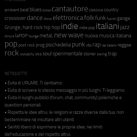
cantautore
blues
beat
country
ambient
classica
bossa
elettronica
dance
folk
funk
crossover
garage
fusion
disco
indie
italiani
jazz
hip hop
Grunge;
hard rock
indie pop
new wave
metal;
nuova musica italiana
laPOP
lounge
kimura
pop
punk
rap
psichedelia
reggae
prog
post rock
r&b
rap italiano
rock
soul
sperimentale
trap
stoner
ska
swing
rockabilly
NETIQUETTE
• Evita di URLARE. Ti sentiamo.
• Evita di scrivere lo stesso messaggio in più luoghi. Ti leggiamo.
• Evita in luoghi pubblici (forum, chat, community) polemiche e
questioni personali.
• Rispetta le idee altrui, le religioni e razze diverse dalla tua, non
bestemmiare né insultare altri utenti.
• Sentiti libero di esprimere le proprie idee, nei limiti
dell'educazione e del rispetto altrui.