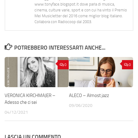
www.tonyface.blogspot.it dove parla di musica,
cinema, culture varie, sport e con cui ha vinto il Premio
Mei Musicletter del 2016 come miglior blog italiano.
Collabora con Radiocoop dal 2003.
POTREBBERO INTERESSARTI ANCHE...
0
0
VERONICA KIRCHMAJER –
ALECO – Almost jazz
Adesso che ci sei
09/06/2020
04/12/2021
LASCIA UN COMMENTO