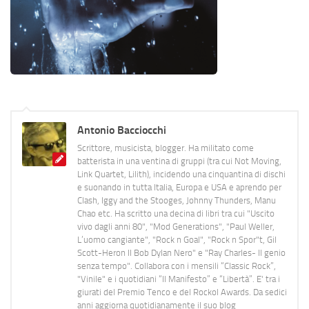
Antonio Bacciocchi
Scrittore, musicista, blogger. Ha militato come
batterista in una ventina di gruppi (tra cui Not Moving,
Link Quartet, Lilith), incidendo una cinquantina di dischi
e suonando in tutta Italia, Europa e USA e aprendo per
Clash, Iggy and the Stooges, Johnny Thunders, Manu
Chao etc. Ha scritto una decina di libri tra cui "Uscito
vivo dagli anni 80", "Mod Generations", "Paul Weller,
L’uomo cangiante", "Rock n Goal", "Rock n Spor"t, Gil
Scott-Heron Il Bob Dylan Nero" e "Ray Charles- Il genio
senza tempo". Collabora con i mensili “Classic Rock”,
"Vinile" e i quotidiani “Il Manifesto” e “Libertà”. E' tra i
giurati del Premio Tenco e del Rockol Awards. Da sedici
anni aggiorna quotidianamente il suo blog