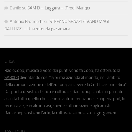
Danilo
su
SAM D – Leggera – (Prod. Manqc)
Antonio Bacciocchi
su
STEFANO SPAZZI / IVANO MAGI
GALLUZZI – Una rotonda per amare
ETICA
RadioCoop, musica e voce dei punti vendita Coop, ha ottenuto la
SA8000
diventando così "la prima azienda al mondo, nell'ambito
della comunicazione e dell'editoria, a ricevere la Certificazione etica".
Dal punto di vista artistico e culturale, Radiocoop vanta un primato:
ascolta tutto quello che viene inviato in redazione, e appena può, lo
recensisce, e in alcuni casi, chiede collaborazione agli artisti.
Radiocoop sostiene l'arte, la cultura e la musica di ogni genere.
TAG CLOUD