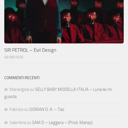
SIR PETROL – Evil Design
06/08/2026
COMMENTI RECENTI
Mariangela
su
SELLY BABY MODELLA ITALIA – Luna lei mi
guarda
Fabrizio
su
DORIAN O. A. – Tao
Valentina
su
SAM D – Leggera – (Prod. Manqc)